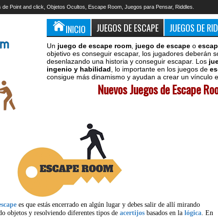
 de Point and click, Objetos Ocultos, Escape Room, Juegos para Pensar, Riddles.
JUEGOS DE ESCAPE
JUEGOS DE RI
INICIO
Un
juego de escape room
,
juego de escape
o
escap
objetivo es conseguir escapar, los jugadores deberán s
desenlazando una historia y conseguir escapar. Los
ju
ingenio y habilidad
, lo importante en los juegos de
es
consigue más dinamismo y ayudan a crear un vínculo en
Nuevos Juegos de Escape Roo
escape
es que estás encerrado en algún lugar y debes salir de allí mirando
do objetos y resolviendo diferentes tipos de
acertijos
basados en la
lógica
. En