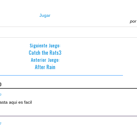
Jugar
po
Siguiente Juego:
Catch the Rats3
Anterior Juego:
After Rain
o
20
sta aqui es facil
22