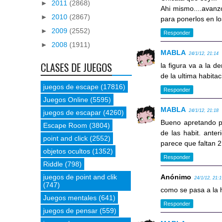
►
2011
(2868)
Ahi mismo....avanzo
►
2010
(2867)
para ponerlos en los
►
2009
(2552)
Responder
►
2008
(1911)
MABLA
24/1/12, 21:14
CLASES DE JUEGOS
la figura va a la 
de la ultima habitac
juegos de escape
(17816)
Responder
Juegos Online
(5595)
MABLA
24/1/12, 21:18
juegos de escapar
(4260)
Bueno apretando pe
Escape Room
(3804)
de las habit. anter
point and click
(2552)
parece que faltan 
objetos ocultos
(1352)
Responder
Riddle
(798)
juegos de point and clik
Anónimo
24/1/12, 21:
(747)
como se pasa a la h
Juegos mentales
(641)
Responder
juegos de pensar
(559)