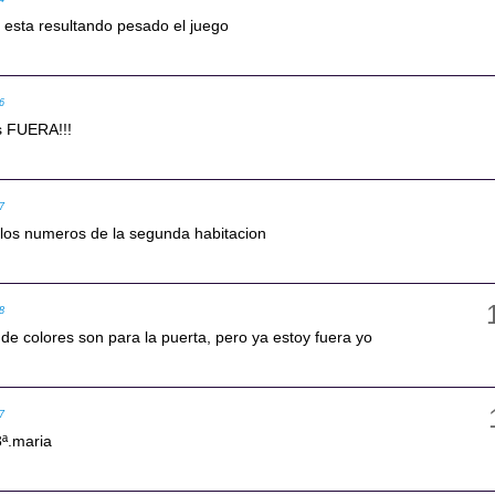
 esta resultando pesado el juego
36
es FUERA!!!
37
los numeros de la segunda habitacion
38
de colores son para la puerta, pero ya estoy fuera yo
47
3ª.maria