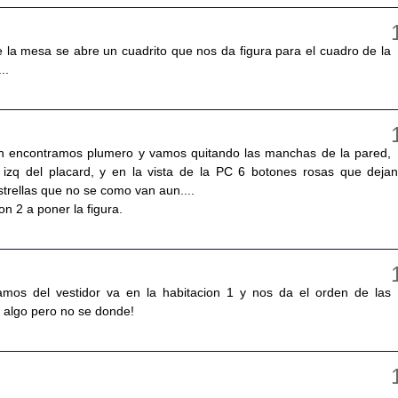
e la mesa se abre un cuadrito que nos da figura para el cuadro de la
..
ion encontramos plumero y vamos quitando las manchas de la pared,
 izq del placard, y en la vista de la PC 6 botones rosas que dejan
trellas que no se como van aun....
on 2 a poner la figura.
amos del vestidor va en la habitacion 1 y nos da el orden de las
io algo pero no se donde!