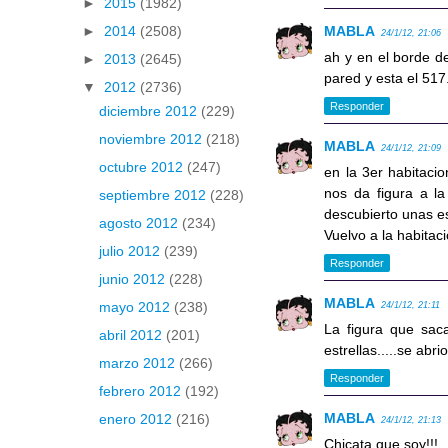
►
2015
(1982)
►
2014
(2508)
MABLA
24/1/12, 21:06
ah y en el borde d
►
2013
(2645)
pared y esta el 517.
▼
2012
(2736)
Responder
diciembre 2012
(229)
noviembre 2012
(218)
MABLA
24/1/12, 21:09
octubre 2012
(247)
en la 3er habitac
nos da figura a la
septiembre 2012
(228)
descubierto unas es
agosto 2012
(234)
Vuelvo a la habitaci
julio 2012
(239)
Responder
junio 2012
(228)
MABLA
mayo 2012
(238)
24/1/12, 21:11
La figura que sac
abril 2012
(201)
estrellas.....se abr
marzo 2012
(266)
Responder
febrero 2012
(192)
MABLA
enero 2012
(216)
24/1/12, 21:13
Chicata que soy!!!