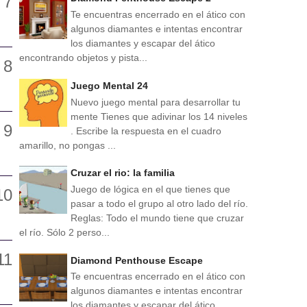
Te encuentras encerrado en el ático con
algunos diamantes e intentas encontrar
los diamantes y escapar del ático
encontrando objetos y pista...
Juego Mental 24
Nuevo juego mental para desarrollar tu
mente Tienes que adivinar los 14 niveles
. Escribe la respuesta en el cuadro
amarillo, no pongas ...
Cruzar el rio: la familia
Juego de lógica en el que tienes que
pasar a todo el grupo al otro lado del río.
Reglas: Todo el mundo tiene que cruzar
el río. Sólo 2 perso...
Diamond Penthouse Escape
Te encuentras encerrado en el ático con
algunos diamantes e intentas encontrar
los diamantes y escapar del ático