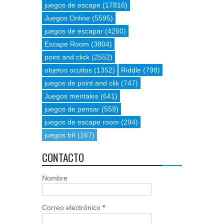
juegos de escape
(17816)
Juegos Online
(5595)
juegos de escapar
(4260)
Escape Room
(3804)
point and click
(2552)
objetos ocultos
(1352)
Riddle
(798)
juegos de point and clik
(747)
Juegos mentales
(641)
juegos de pensar
(559)
juegos de escape room
(294)
juegos bñ
(167)
CONTACTO
Nombre
Correo electrónico
*