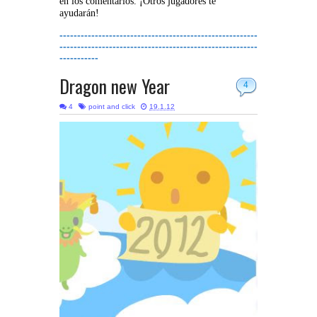
en los comentarios. ¡Otros jugadores te
ayudarán!
--------------------------------------------------------
--------------------------------------------------------
-----------
Dragon new Year
4
4
point and click
19.1.12