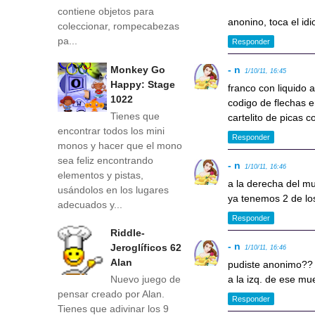
contiene objetos para
anonino, toca el id
coleccionar, rompecabezas
pa...
Responder
Monkey Go
- n
1/10/11, 16:45
Happy: Stage
franco con liquido 
1022
codigo de flechas 
Tienes que
cartelito de picas 
encontrar todos los mini
Responder
monos y hacer que el mono
sea feliz encontrando
- n
1/10/11, 16:46
elementos y pistas,
a la derecha del m
usándolos en los lugares
ya tenemos 2 de los
adecuados y...
Responder
Riddle-
- n
Jeroglíficos 62
1/10/11, 16:46
Alan
pudiste anonimo??
a la izq. de ese mue
Nuevo juego de
pensar creado por Alan.
Responder
Tienes que adivinar los 9