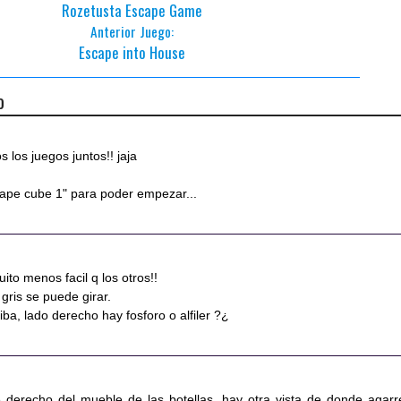
Rozetusta Escape Game
Anterior Juego:
Escape into House
o
 los juegos juntos!! jaja
scape cube 1" para poder empezar...
ito menos facil q los otros!!
a gris se puede girar.
iba, lado derecho hay fosforo o alfiler ?¿
 derecho del mueble de las botellas, hay otra vista de donde agarr