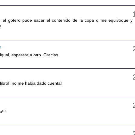
n el gotero pude sacar el contenido de la copa q me equivoque y
!
9
gual, esperare a otro. Gracias
l libro!! no me habia dado cuenta!
!!!