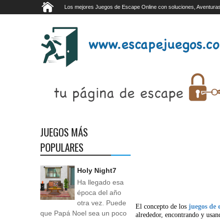
Los mejores Juegos de Escape Online con soluciones, Aventuras
JUEGOS MÁS
POPULARES
Holy Night7
Ha llegado esa
época del año
otra vez. Puede
El concepto de los
juegos de 
que Papá Noel sea un poco
alrededor, encontrando y usan