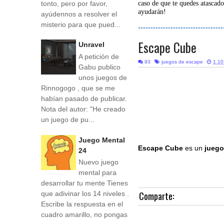
tonto, pero por favor,
caso de que te quedes atascado
ayudarán!
ayúdennos a resolver el
misterio para que pued...
----------------------------------
Escape Cube
Unravel
A petición de
93
juegos de escape
1.10
Gabu publico
unos juegos de
Rinnogogo , que se me
habían pasado de publicar.
Nota del autor: "He creado
un juego de pu...
Juego Mental
Escape Cube
es un
juego
24
Nuevo juego
mental para
desarrollar tu mente Tienes
Comparte:
que adivinar los 14 niveles .
Escribe la respuesta en el
cuadro amarillo, no pongas