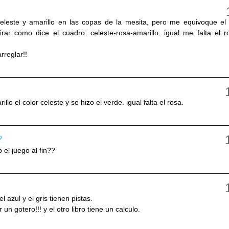
celeste y amarillo en las copas de la mesita, pero me equivoque el
rar como dice el cuadro: celeste-rosa-amarillo. igual me falta el r
rreglar!!
illo el color celeste y se hizo el verde. igual falta el rosa.
9
 el juego al fin??
el azul y el gris tienen pistas.
r un gotero!!! y el otro libro tiene un calculo.