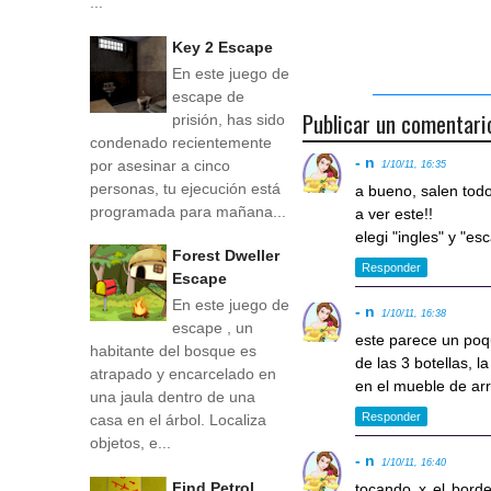
...
Key 2 Escape
En este juego de
escape de
Publicar un comentari
prisión, has sido
condenado recientemente
- n
por asesinar a cinco
1/10/11, 16:35
personas, tu ejecución está
a bueno, salen todos
programada para mañana...
a ver este!!
elegi "ingles" y "e
Forest Dweller
Responder
Escape
En este juego de
- n
1/10/11, 16:38
escape , un
este parece un poqu
habitante del bosque es
de las 3 botellas, l
atrapado y encarcelado en
en el mueble de arr
una jaula dentro de una
Responder
casa en el árbol. Localiza
objetos, e...
- n
1/10/11, 16:40
Find Petrol
tocando x el borde