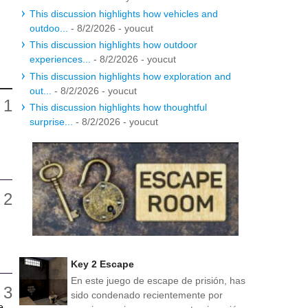
This discussion highlights how vehicles and
outdoo...
- 8/2/2026
- youcut
This discussion highlights how outdoor
experiences...
- 8/2/2026
- youcut
This discussion highlights how exploration and
out...
- 8/2/2026
- youcut
This discussion highlights how thoughtful
surprise...
- 8/2/2026
- youcut
Key 2 Escape
En este juego de escape de prisión, has
sido condenado recientemente por
e