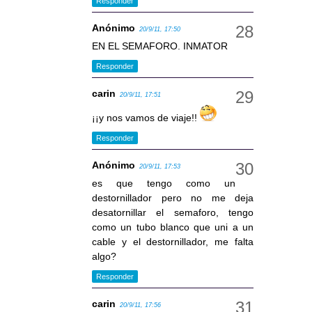
Responder
Anónimo
20/9/11, 17:50
EN EL SEMAFORO. INMATOR
Responder
carin
20/9/11, 17:51
¡¡y nos vamos de viaje!!
Responder
Anónimo
20/9/11, 17:53
es que tengo como un
destornillador pero no me deja
desatornillar el semaforo, tengo
como un tubo blanco que uni a un
cable y el destornillador, me falta
algo?
Responder
carin
20/9/11, 17:56