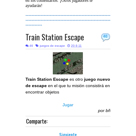
en los comentarios. ¡Otros jugadores te
ayudarán!
--------------------------------------------------------
--------------------------------------------------------
-----------
Train Station Escape
46
46
juegos de escape
20.9.11
Train Station Escape
es otro
juego nuevo
de escape
en el que tu misión consistirá en
encontrar objetos
Jugar
por
bñ
Comparte:
Siguiente