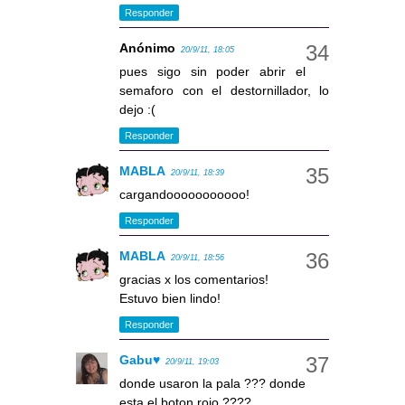
Responder
Anónimo
20/9/11, 18:05
pues sigo sin poder abrir el
semaforo con el destornillador, lo
dejo :(
Responder
MABLA
20/9/11, 18:39
cargandooooooooooo!
Responder
MABLA
20/9/11, 18:56
gracias x los comentarios!
Estuvo bien lindo!
Responder
Gabu♥
20/9/11, 19:03
donde usaron la pala ??? donde
esta el boton rojo ????