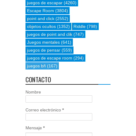
juegos de escapar
(4260)
Escape Room
(3804)
point and click
(2552)
objetos ocultos
(1352)
Riddle
(798)
juegos de point and clik
(747)
Juegos mentales
(641)
juegos de pensar
(559)
juegos de escape room
(294)
juegos bñ
(167)
CONTACTO
Nombre
Correo electrónico
*
Mensaje
*