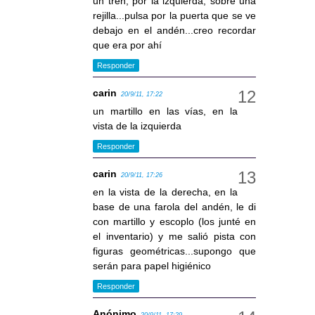
un tren, por la izquierda, sobre una
rejilla...pulsa por la puerta que se ve
debajo en el andén...creo recordar
que era por ahí
Responder
carin
20/9/11, 17:22
un martillo en las vías, en la
vista de la izquierda
Responder
carin
20/9/11, 17:26
en la vista de la derecha, en la
base de una farola del andén, le di
con martillo y escoplo (los junté en
el inventario) y me salió pista con
figuras geométricas...supongo que
serán para papel higiénico
Responder
Anónimo