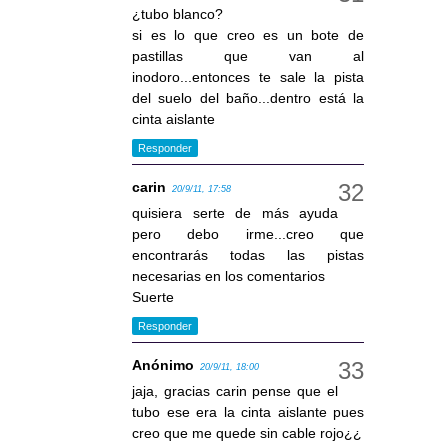
¿tubo blanco?
si es lo que creo es un bote de
pastillas que van al
inodoro...entonces te sale la pista
del suelo del baño...dentro está la
cinta aislante
Responder
carin
20/9/11, 17:58
quisiera serte de más ayuda
pero debo irme...creo que
encontrarás todas las pistas
necesarias en los comentarios
Suerte
Responder
Anónimo
20/9/11, 18:00
jaja, gracias carin pense que el
tubo ese era la cinta aislante pues
creo que me quede sin cable rojo¿¿