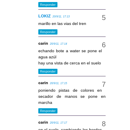
Responder
LOKIZ
20/9/11, 17:13
marillo en las vias del tren
Responder
carin
20/9/11, 17:14
echando bote a water se pone el
agua azúl
hay una vista de cerca en el suelo
Responder
carin
20/9/11, 17:15
poniendo pistas de colores en
secador de manos se pone en
marcha
Responder
carin
20/9/11, 17:17
en el suelo, cambiando los bordes