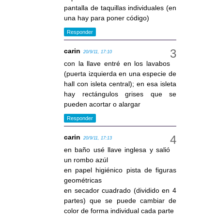
pantalla de taquillas individuales (en
una hay para poner código)
Responder
carin
20/9/11, 17:10
con la llave entré en los lavabos
(puerta izquierda en una especie de
hall con isleta central); en esa isleta
hay rectángulos grises que se
pueden acortar o alargar
Responder
carin
20/9/11, 17:13
en baño usé llave inglesa y salió
un rombo azúl
en papel higiénico pista de figuras
geométricas
en secador cuadrado (dividido en 4
partes) que se puede cambiar de
color de forma individual cada parte