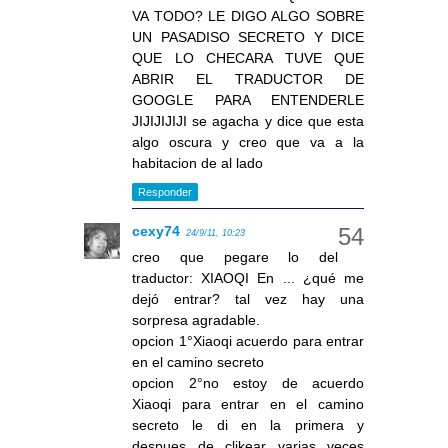
VA TODO? LE DIGO ALGO SOBRE
UN PASADISO SECRETO Y DICE
QUE LO CHECARA TUVE QUE
ABRIR EL TRADUCTOR DE
GOOGLE PARA ENTENDERLE
JIJIJIJIJI se agacha y dice que esta
algo oscura y creo que va a la
habitacion de al lado
Responder
cexy74
24/9/11, 10:23
creo que pegare lo del
traductor: XIAOQI En ... ¿qué me
dejó entrar? tal vez hay una
sorpresa agradable.
opcion 1°Xiaoqi acuerdo para entrar
en el camino secreto
opcion 2°no estoy de acuerdo
Xiaoqi para entrar en el camino
secreto le di en la primera y
despues de clikear varias veces