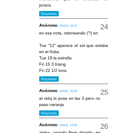
joraca
Responder
Anónimo
23/9/11, 22:47
en esa nota, ratoneando (?) en
Tue "12" aparece el sol que estaba
en el ñoba
Tue 19 la estrella
Fri 15 3 triang.
Fri 22 1/2 luna
Responder
Anónimo
23/9/11, 22:59
al reloj lo puse en las 3 pero no
paso naranja
Responder
Anónimo
23/9/11, 23:03
ajoba, usando llave dorada, en