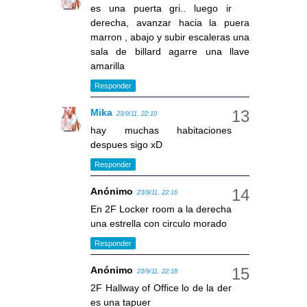
es una puerta gri.. luego ir
derecha, avanzar hacia la puera
marron , abajo y subir escaleras una
sala de billard agarre una llave
amarilla
Responder
Mika
23/9/11, 22:10
hay muchas habitaciones
despues sigo xD
Responder
Anónimo
23/9/11, 22:16
En 2F Locker room a la derecha
una estrella con circulo morado
Responder
Anónimo
23/9/11, 22:18
2F Hallway of Office lo de la der
es una tapuer