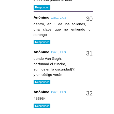
abrió una puerta al lado
Responder
Anónimo
23/9/11, 23:13
dentro, en 1 de los sollones,
una clave que no entiendo un
sorongo
Responder
Anónimo
23/9/11, 23:24
donde Van Gogh,
perfumad el cuadro,
sumíos en la oscuridad(?)
y un código verán
Responder
Anónimo
23/9/11, 23:24
456954
Responder