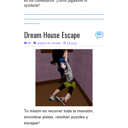
en los comentarios. ¡Otros jugadores te
ayudarán!
--------------------------------------------------------
--------------------------------------------------------
-----------
Dream House Escape
68
68
juegos de escape
23.9.11
Tu misión es recorrer toda la mansión,
encontrar pistas, resolver puzzles y
escapar!