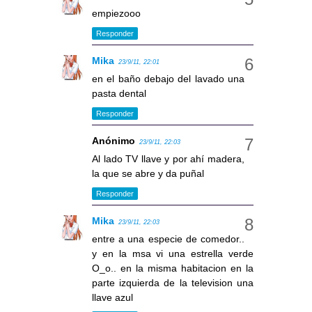
empiezooo
Responder
Mika
23/9/11, 22:01
en el baño debajo del lavado una
pasta dental
Responder
Anónimo
23/9/11, 22:03
Al lado TV llave y por ahí madera,
la que se abre y da puñal
Responder
Mika
23/9/11, 22:03
entre a una especie de comedor..
y en la msa vi una estrella verde
O_o.. en la misma habitacion en la
parte izquierda de la television una
llave azul