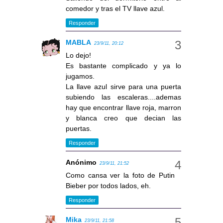
comedor y tras el TV llave azul.
Responder
MABLA
23/9/11, 20:12
Lo dejo!
Es bastante complicado y ya lo
jugamos.
La llave azul sirve para una puerta
subiendo las escaleras....ademas
hay que encontrar llave roja, marron
y blanca creo que decian las
puertas.
Responder
Anónimo
23/9/11, 21:52
Como cansa ver la foto de Putin
Bieber por todos lados, eh.
Responder
Mika
23/9/11, 21:58