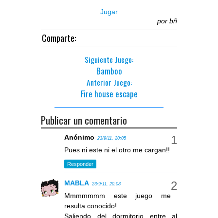
Jugar
por
bñ
Comparte:
Siguiente Juego:
Bamboo
Anterior Juego:
Fire house escape
Publicar un comentario
Anónimo
23/9/11, 20:05
Pues ni este ni el otro me cargan!!
Responder
MABLA
23/9/11, 20:08
Mmmmmmm este juego me
resulta conocido!
Saliendo del dormitorio entre al