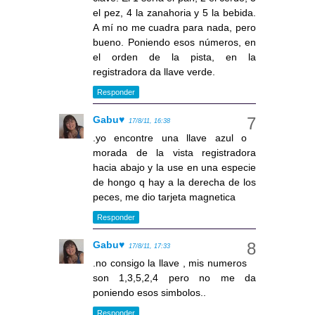
el pez, 4 la zanahoria y 5 la bebida.
A mí no me cuadra para nada, pero
bueno. Poniendo esos números, en
el orden de la pista, en la
registradora da llave verde.
Responder
Gabu♥
17/8/11, 16:38
.yo encontre una llave azul o
morada de la vista registradora
hacia abajo y la use en una especie
de hongo q hay a la derecha de los
peces, me dio tarjeta magnetica
Responder
Gabu♥
17/8/11, 17:33
.no consigo la llave , mis numeros
son 1,3,5,2,4 pero no me da
poniendo esos simbolos..
Responder