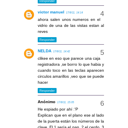
Responder
victor manuel
17/8/11, 14:14
ahora salen unos numeros en el
vidrio de una de las vistas estan al
reves
Responder
NELDA
17/8/11, 14:42
clikee en eso que parece una caja
registradora ,se borro lo que habia y
cuando toco en las teclas aparecen
circulos amarillos ,veo que se puede
hacer
Responder
Anónimo
17/8/11, 15:05
He espiado por ahí :'P
Explican que en el plano ese al lado
de la puerta están los números de la
clave. El 1 sería el pan, 2 el cerdo, 3