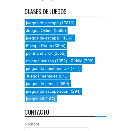
CLASES DE JUEGOS
juegos de escape
(17816)
Juegos Online
(5595)
juegos de escapar
(4260)
Escape Room
(3804)
point and click
(2552)
objetos ocultos
(1352)
Riddle
(798)
juegos de point and clik
(747)
Juegos mentales
(641)
juegos de pensar
(559)
juegos de escape room
(294)
juegos bñ
(167)
CONTACTO
Nombre