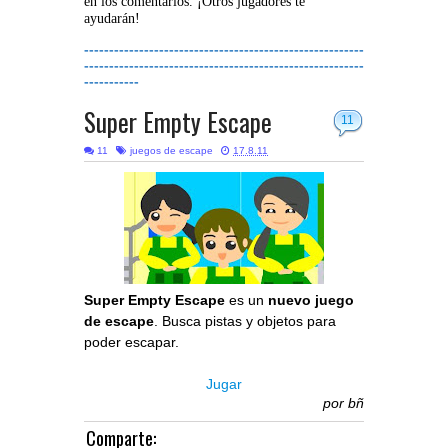
en los comentarios. ¡Otros jugadores te
ayudarán!
--------------------------------------------------------
--------------------------------------------------------
-----------
Super Empty Escape
11
11
juegos de escape
17.8.11
Super Empty Escape
es un
nuevo juego
de escape
. Busca pistas y objetos para
poder escapar.
Jugar
por
bñ
Comparte: