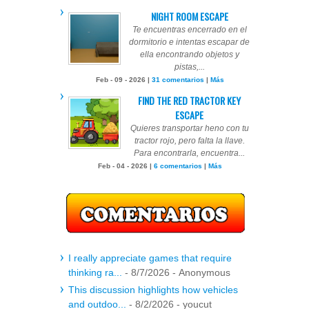
NIGHT ROOM ESCAPE
Te encuentras encerrado en el
dormitorio e intentas escapar de
ella encontrando objetos y
pistas,...
Feb - 09 - 2026 |
31 comentarios
|
Más
FIND THE RED TRACTOR KEY
ESCAPE
Quieres transportar heno con tu
tractor rojo, pero falta la llave.
Para encontrarla, encuentra...
Feb - 04 - 2026 |
6 comentarios
|
Más
I really appreciate games that require
thinking ra...
- 8/7/2026
- Anonymous
This discussion highlights how vehicles
and outdoo...
- 8/2/2026
- youcut