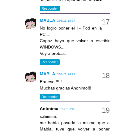
Responder
MABLA
31/8/11, 18:24
No logro poner el I - Pod en la
PC....
Capaz haya que volver a escribir
WINDOWS....
Voy a probar....
Responder
MABLA
31/8/11, 18:25
Era eso !!!!!
Muchas gracias Anonimo!!!
Responder
Anónimo
1/9/11, 5:22
saliiiiiiiiiiii.
me había pasado lo mismo que a
Mabla, tuve que volver a poner