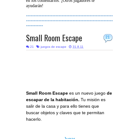
en los comentarios. ¡Otros jugadores te
ayudarán!
--------------------------------------------------------
--------------------------------------------------------
-----------
Small Room Escape
21
21
juegos de escape
31.8.11
Small Room Escape
es un nuevo juego
de
escapar de la habitación.
Tu misión es
salir de la casa y para ello tienes que
buscar objetos y claves que te permitan
hacerlo.
Jugar