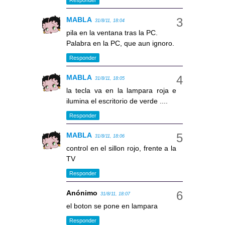
MABLA
31/8/11, 18:04
pila en la ventana tras la PC.
Palabra en la PC, que aun ignoro.
Responder
MABLA
31/8/11, 18:05
la tecla va en la lampara roja e
ilumina el escritorio de verde ....
Responder
MABLA
31/8/11, 18:06
control en el sillon rojo, frente a la
TV
Responder
Anónimo
31/8/11, 18:07
el boton se pone en lampara
Responder