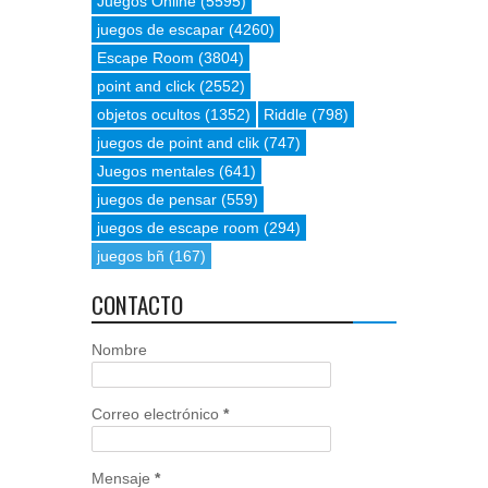
Juegos Online
(5595)
juegos de escapar
(4260)
Escape Room
(3804)
point and click
(2552)
objetos ocultos
(1352)
Riddle
(798)
juegos de point and clik
(747)
Juegos mentales
(641)
juegos de pensar
(559)
juegos de escape room
(294)
juegos bñ
(167)
CONTACTO
Nombre
Correo electrónico
*
Mensaje
*