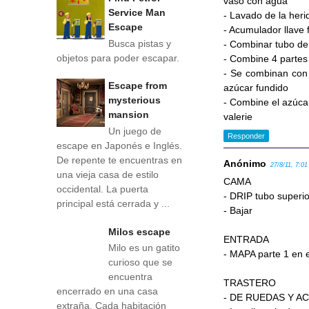
vaso con agua
Service Man
- Lavado de la heri
Escape
- Acumulador llave f
Busca pistas y
- Combinar tubo de 
objetos para poder escapar.
- Combine 4 partes 
- Se combinan con 
Escape from
azúcar fundido
mysterious
- Combine el azúca
mansion
valerie
Un juego de
Responder
escape en Japonés e Inglés.
De repente te encuentras en
Anónimo
27/8/11, 7:01
una vieja casa de estilo
CAMA
occidental. La puerta
- DRIP tubo superio
principal está cerrada y ...
- Bajar
Milos escape
ENTRADA
Milo es un gatito
- MAPA parte 1 en e
curioso que se
encuentra
TRASTERO
encerrado en una casa
- DE RUEDAS Y AC
extraña. Cada habitación