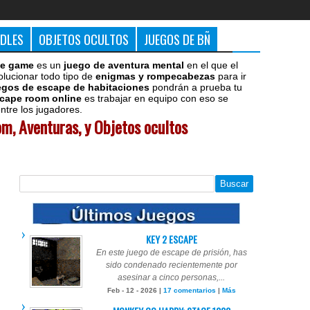
DDLES
OBJETOS OCULTOS
JUEGOS DE BÑ
e game
es un
juego de aventura mental
en el que el
olucionar todo tipo de
enigmas y rompecabezas
para ir
egos de escape de habitaciones
pondrán a prueba tu
cape room online
es trabajar en equipo con eso se
tre los jugadores.
m, Aventuras, y Objetos ocultos
KEY 2 ESCAPE
En este juego de escape de prisión, has
sido condenado recientemente por
asesinar a cinco personas,...
Feb - 12 - 2026 |
17 comentarios
|
Más