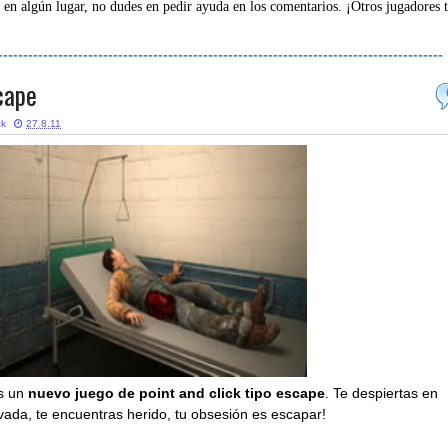
 en algún lugar, no dudes en pedir ayuda en los comentarios. ¡Otros jugadores 
-----------------------------------------------------------------------------------------
cape
ck
27.8.11
s un
nuevo juego de point and click tipo escape
. Te despiertas en
vada, te encuentras herido, tu obsesión es escapar!