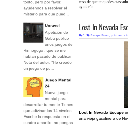
tonto, pero por favor,
caso de que te quedes atascado
ayudarán!
ayúdennos a resolver el
misterio para que pued...
----------------------------------
Lost In Nevada Es
Unravel
A petición de
6
Escape Room
,
point and cli
Gabu publico
unos juegos de
Rinnogogo , que se me
habían pasado de publicar.
Nota del autor: "He creado
un juego de pu...
Juego Mental
24
Nuevo juego
mental para
desarrollar tu mente Tienes
que adivinar los 14 niveles .
Lost In Nevada Escape
e
Escribe la respuesta en el
una vieja gasolinera de Ne
cuadro amarillo, no pongas