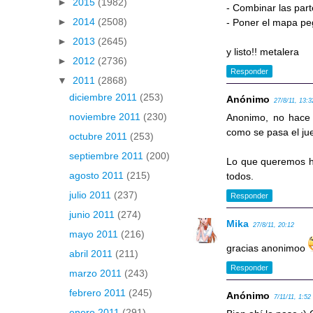
►
2015
(1982)
- Combinar las part
►
2014
(2508)
- Poner el mapa pe
►
2013
(2645)
y listo!! metalera
►
2012
(2736)
Responder
▼
2011
(2868)
diciembre 2011
(253)
Anónimo
27/8/11, 13:3
noviembre 2011
(230)
Anonimo, no hace 
como se pasa el ju
octubre 2011
(253)
septiembre 2011
(200)
Lo que queremos ha
agosto 2011
(215)
todos.
julio 2011
(237)
Responder
junio 2011
(274)
Mika
27/8/11, 20:12
mayo 2011
(216)
gracias anonimoo
abril 2011
(211)
Responder
marzo 2011
(243)
febrero 2011
(245)
Anónimo
7/11/11, 1:52
enero 2011
(291)