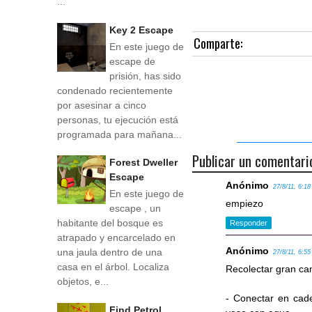
...
Key 2 Escape
Comparte:
En este juego de
escape de
prisión, has sido
condenado recientemente
por asesinar a cinco
personas, tu ejecución está
programada para mañana...
Publicar un comentari
Forest Dweller
Escape
Anónimo
27/8/11, 6:18
En este juego de
empiezo
escape , un
habitante del bosque es
Responder
atrapado y encarcelado en
Anónimo
una jaula dentro de una
27/8/11, 6:55
casa en el árbol. Localiza
Recolectar gran can
objetos, e...
- Conectar en cade
Find Petrol