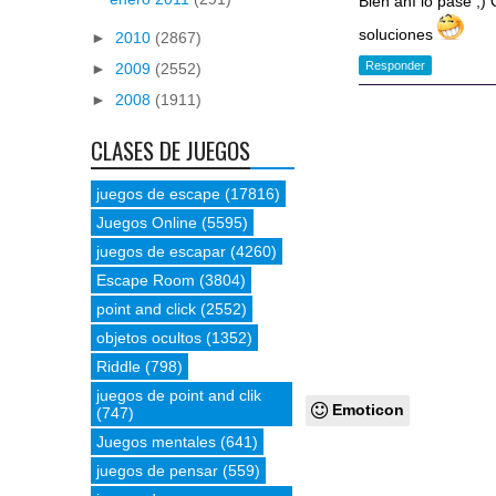
Bien ahí lo pase ;)
soluciones
►
2010
(2867)
Responder
►
2009
(2552)
►
2008
(1911)
CLASES DE JUEGOS
juegos de escape
(17816)
Juegos Online
(5595)
juegos de escapar
(4260)
Escape Room
(3804)
point and click
(2552)
objetos ocultos
(1352)
Riddle
(798)
juegos de point and clik
Emoticon
(747)
Juegos mentales
(641)
juegos de pensar
(559)