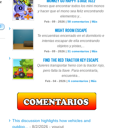
MONKEY GO HAPPY: STAGE 1022
te
Tienes que encontrar todos los mini monos
y hacer que el mono sea feliz encontrando
elementos y...
Feb - 09 - 2026 |
58 comentarios
|
Más
6
NIGHT ROOM ESCAPE
Te encuentras encerrado en el dormitorio e
intentas escapar de ella encontrando
objetos y pistas,...
Feb - 09 - 2026 |
31 comentarios
|
Más
FIND THE RED TRACTOR KEY ESCAPE
Quieres transportar heno con tu tractor rojo,
pero falta la llave. Para encontrarla,
encuentra...
Feb - 04 - 2026 |
6 comentarios
|
Más
This discussion highlights how vehicles and
outdoo...
- 8/2/2026
- youcut