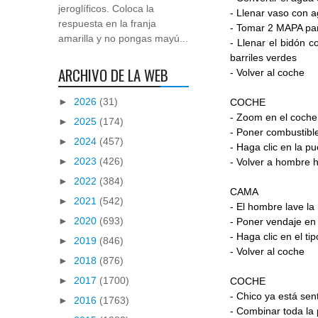
jeroglíficos. Coloca la
- Llenar vaso con 
respuesta en la franja
- Tomar 2 MAPA par
amarilla y no pongas mayú...
- Llenar el bidón 
barriles verdes
ARCHIVO DE LA WEB
- Volver al coche
►
2026
(31)
COCHE
- Zoom en el coche
►
2025
(174)
- Poner combustible
►
2024
(457)
- Haga clic en la p
►
2023
(426)
- Volver a hombre 
►
2022
(384)
CAMA
►
2021
(542)
- El hombre lave la
►
2020
(693)
- Poner vendaje en 
- Haga clic en el t
►
2019
(846)
- Volver al coche
►
2018
(876)
►
2017
(1700)
COCHE
- Chico ya está sent
►
2016
(1763)
- Combinar toda la