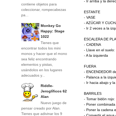
- Ir arriba y la dere
contiene objetos para
coleccionar, rompecabezas
ESTANTE
pa...
- VASE
- AZÚCAR Y CUCH
Monkey Go
- Ir 2 veces a la iz
Happy: Stage
1022
ESCALERA DE PL
Tienes que
- CADENA
encontrar todos los mini
- Llave en el suel
monos y hacer que el mono
- A la izquierda
sea feliz encontrando
elementos y pistas,
FUERA
usándolos en los lugares
- ENCENDEDOR dere
adecuados y...
- Palanca a la izqu
- Ir hacia abajo y l
Riddle-
Jeroglíficos 62
BARRILES
Alan
- Tomar bidón rojo
Nuevo juego de
- Poner combinada 
pensar creado por Alan.
- Poner la cadena 
Tienes que adivinar los 9
- Convertir el agua