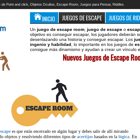
 de Point and click, Objetos Ocultos, Escape Room, Juegos para Pensar, Riddles.
JUEGOS DE ESCAPE
JUEGOS DE RI
INICIO
Un
juego de escape room
,
juego de escape
o
escap
objetivo es conseguir escapar, los jugadores deberán s
desenlazando una historia y conseguir escapar. Los
ju
ingenio y habilidad
, lo importante en los juegos de
es
consigue más dinamismo y ayudan a crear un vínculo en
Nuevos Juegos de Escape Roo
escape
es que estás encerrado en algún lugar y debes salir de allí mirando
do objetos y resolviendo diferentes tipos de
acertijos
basados en la
lógica
. En