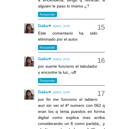
a encenderla, tengo q reiniciar, a
alguien le paso lo mismo ¿?
Responder
Gabu♥
16/8/11, 19:50
Este comentario ha sido
eliminado por el autor.
Responder
Gabu♥
16/8/11, 19:52
por suerte funciono el tabulador
y encontre la luz,, uff
Responder
Gabu♥
16/8/11, 19:59
por fin me funciono el tablero
aun sin ver el 4º numero con 062 q
eran los q tenia puestos en forma
digital como explica mas arriba
considerando un 8 como partida,, y