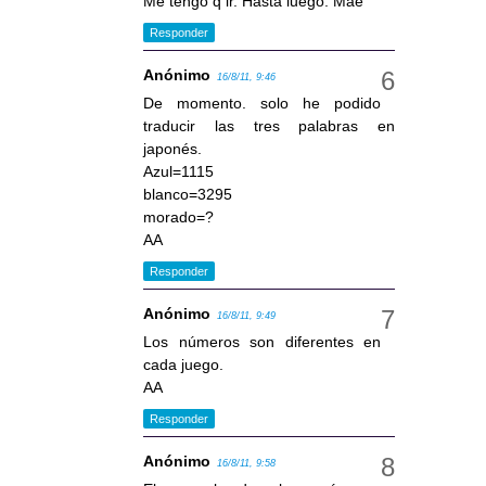
Me tengo q ir. Hasta luego. Mae
Responder
Anónimo
16/8/11, 9:46
De momento. solo he podido
traducir las tres palabras en
japonés.
Azul=1115
blanco=3295
morado=?
AA
Responder
Anónimo
16/8/11, 9:49
Los números son diferentes en
cada juego.
AA
Responder
Anónimo
16/8/11, 9:58