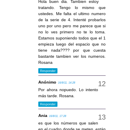
Hola buen dia. Tambien estoy
tratando. Tengo lo mismo que
ustedes. Me falta el ultimo numero
de la serie de 4. Intenté probarlos
uno por uno pero me parece que si
no lo ves primero no te lo toma.
Estamos suponiendo todos que el 1
empieza luego del espacio que no
tiene nada???? por que cuesta
bastante tambien ver los numeros.
Rosana
Responder
Anónimo
16/8/11, 14:28
Por ahora nopuedo. Lo intento
más tarde. Rosana.
Responder
Ania
16/8/11, 17:28
es que los números que salen
en el cuadro donde se meten, están