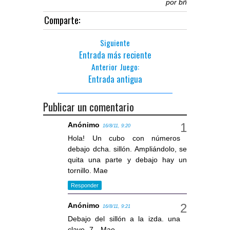
por
bñ
Comparte:
Siguiente
Entrada más reciente
Anterior Juego:
Entrada antigua
Publicar un comentario
Anónimo
16/8/11, 9:20
Hola! Un cubo con números
debajo dcha. sillón. Ampliándolo, se
quita una parte y debajo hay un
tornillo. Mae
Responder
Anónimo
16/8/11, 9:21
Debajo del sillón a la izda. una
clave -7-- Mae