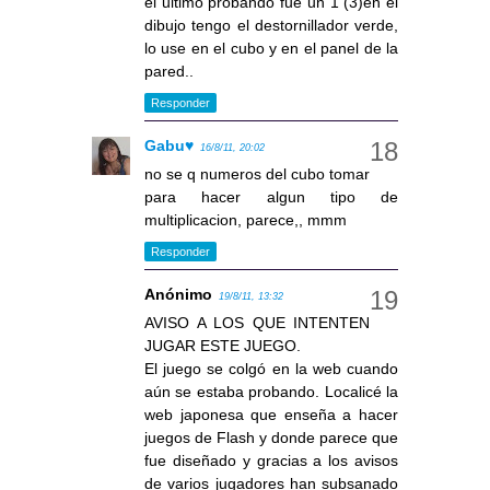
el ultimo probando fue un 1 (3)en el
dibujo tengo el destornillador verde,
lo use en el cubo y en el panel de la
pared..
Responder
Gabu♥
16/8/11, 20:02
no se q numeros del cubo tomar
para hacer algun tipo de
multiplicacion, parece,, mmm
Responder
Anónimo
19/8/11, 13:32
AVISO A LOS QUE INTENTEN
JUGAR ESTE JUEGO.
El juego se colgó en la web cuando
aún se estaba probando. Localicé la
web japonesa que enseña a hacer
juegos de Flash y donde parece que
fue diseñado y gracias a los avisos
de varios jugadores han subsanado