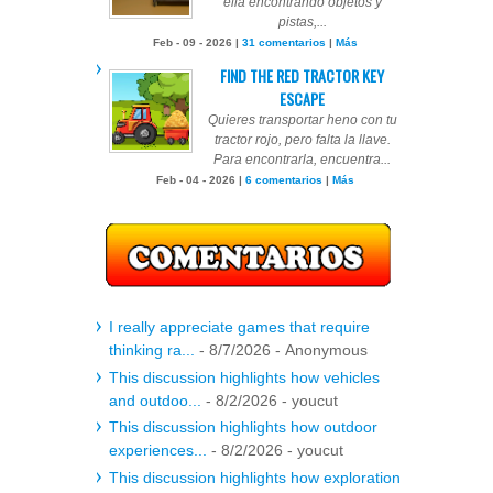
ella encontrando objetos y
pistas,...
Feb - 09 - 2026 |
31 comentarios
|
Más
FIND THE RED TRACTOR KEY
ESCAPE
Quieres transportar heno con tu
tractor rojo, pero falta la llave.
Para encontrarla, encuentra...
Feb - 04 - 2026 |
6 comentarios
|
Más
I really appreciate games that require
thinking ra...
- 8/7/2026
- Anonymous
This discussion highlights how vehicles
and outdoo...
- 8/2/2026
- youcut
This discussion highlights how outdoor
experiences...
- 8/2/2026
- youcut
This discussion highlights how exploration