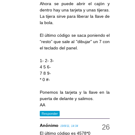
Ahora se puede abrir el cajón y
dentro hay una tarjeta y unas tijeras.
La tijera sirve para liberar la llave de
la bola.
El último código se saca poniendo el
“resto” que sale al "dibujar" un 7 con
el teclado del panel.
1- 2- 3-
4 5 6-
7 8 9-
* 0 #-
Ponemos la tarjeta y la llave en la
puerta de delante y salimos.
AA
Responder
Anónimo
19/8/11, 14:34
El último código es 4578*0