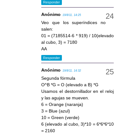
Responder
Anónimo
19/8/11, 14:25
Veo que los superíndices no
salen:
01 = (7185514-6 * 919) / 10(elevado
al cubo, 3) = 7180
AA
Responder
Anónimo
19/8/11, 14:32
Segunda fórmula
O^B *G = O (elevado a B) *G
Usamos el destornillador en el reloj
y las agujas se mueven.
6 = Orange (naranja)
3 = Blue (azul)
10 = Green (verde)
6 (elevado al cubo, 3)*10 = 6*6*6*10
= 2160