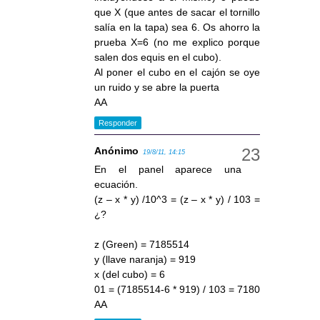
que X (que antes de sacar el tornillo
salía en la tapa) sea 6. Os ahorro la
prueba X=6 (no me explico porque
salen dos equis en el cubo).
Al poner el cubo en el cajón se oye
un ruido y se abre la puerta
AA
Responder
Anónimo
19/8/11, 14:15
En el panel aparece una
ecuación.
(z – x * y) /10^3 = (z – x * y) / 103 =
¿?
z (Green) = 7185514
y (llave naranja) = 919
x (del cubo) = 6
01 = (7185514-6 * 919) / 103 = 7180
AA