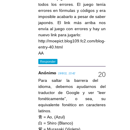
todos los errores. El juego tenía
errores en fórmulas y códigos y era
imposible acabarlo a pesar de saber
japonés. El link más arriba nos
envía al juego con errores y hay un
nuevo link para jugarlo:
http://moepict.blog109.fc2.com/blog-
entry-40.html
AA
Responder
Anónimo
19/8/11, 13:42
Para saltar la barrera del
idioma, debemos ayudarnos del
traductor de Google y ver “leer
fonéticamente”, o sea, su
equivalente fonético en caracteres
latinos.
青 = Ao, (Azul)
白 = Shiro (Blanco)
紫 = Murasaki (Violeta)