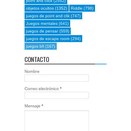
point and click
(2552)
objetos ocultos
(1352)
Riddle
(798)
juegos de point and clik
(747)
Juegos mentales
(641)
juegos de pensar
(559)
juegos de escape room
(294)
juegos bñ
(167)
CONTACTO
Nombre
Correo electrónico
*
Mensaje
*