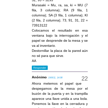
32, 95 = 3295
Murasaki = Mu, ra, sa, ki = MU (7
fila, 3 columna); RA (9 fila, 1
columna); SA (3 fila, 1 columna); KI
(2 fila, 2 columna); 73, 91, 31, 22 =
73913122
Colocamos el resultado en esa
ventana bajo la interrogación y el
papel se desprende de la mesa y se
va al inventario.
Destornillar la placa de la pared aún
no sé para que sirve.
AA
Responder
Anónimo
19/8/11, 14:08
Ahora metemos el papel que
despegamos de la mesa por el
buzón de la puerta y en la trampilla
aparece una llave unida a una bola.
Ponemos la llave en la cerradura y