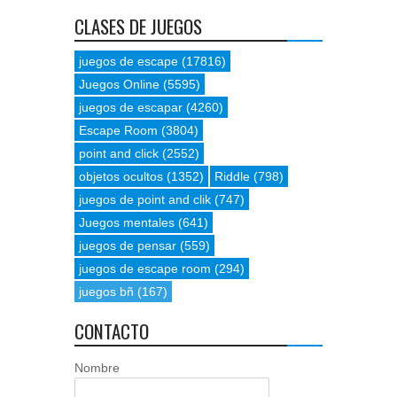
CLASES DE JUEGOS
juegos de escape
(17816)
Juegos Online
(5595)
juegos de escapar
(4260)
Escape Room
(3804)
point and click
(2552)
objetos ocultos
(1352)
Riddle
(798)
juegos de point and clik
(747)
Juegos mentales
(641)
juegos de pensar
(559)
juegos de escape room
(294)
juegos bñ
(167)
CONTACTO
Nombre