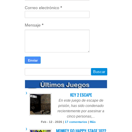
Correo electrónico
*
Mensaje
*
KEY 2 ESCAPE
En este juego de escape de
prisión, has sido condenado
recientemente por asesinar a
cinco personas,...
Feb - 12 - 2026 |
17 comentarios
|
Más
MONKEY GO HAPPY: STAGE 1022