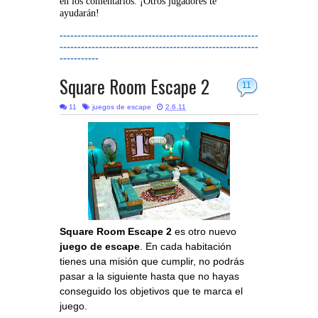
en los comentarios. ¡Otros jugadores te
ayudarán!
--------------------------------------------------------
--------------------------------------------------------
-----------
Square Room Escape 2
11
11
juegos de escape
2.6.11
Square Room Escape 2
es otro nuevo
juego de escape
. En cada habitación
tienes una misión que cumplir, no podrás
pasar a la siguiente hasta que no hayas
conseguido los objetivos que te marca el
juego.