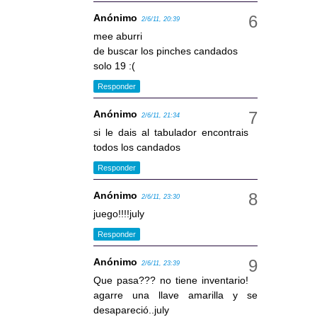
Anónimo
2/6/11, 20:39
mee aburri
de buscar los pinches candados
solo 19 :(
Responder
Anónimo
2/6/11, 21:34
si le dais al tabulador encontrais
todos los candados
Responder
Anónimo
2/6/11, 23:30
juego!!!!july
Responder
Anónimo
2/6/11, 23:39
Que pasa??? no tiene inventario!
agarre una llave amarilla y se
desapareció..july