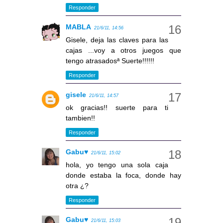
Responder
MABLA
21/6/11, 14:56
Gisele, deja las claves para las
cajas ...voy a otros juegos que
tengo atrasadosª Suerte!!!!!!
Responder
gisele
21/6/11, 14:57
ok gracias!! suerte para ti
tambien!!
Responder
Gabu♥
21/6/11, 15:02
hola, yo tengo una sola caja
donde estaba la foca, donde hay
otra ¿?
Responder
Gabu♥
21/6/11, 15:03