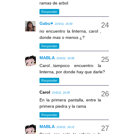
ramas de arbol
Responder
Gabu♥
21/6/11, 16:00
no encuentro la linterna, carol ,
donde mas o menos ¿?
Responder
MABLA
21/6/11, 16:08
Carol...tampoco encuentro la
linterna, por donde hay que darle?
Responder
Carol
21/6/11, 16:09
En la primera pantalla, entre la
primera piedra y la rama
Responder
MABLA
21/6/11, 16:12