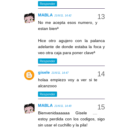
Responder
MABLA
21/6/11, 14:42
No me acepta esos numero, y
estan bienª
Hice otro agujero con la palanca
adelante de donde estaba la foca y
veo otra caja para poner claveª
Responder
gisele
21/6/11, 14:47
holaa empiezo voy a ver si te
alcanzooo
Responder
MABLA
21/6/11, 14:49
Bienvenidaaaaaa Gisele ....
estoy perdida con los codigos, sigo
sin usar el cuchillo y la pila!