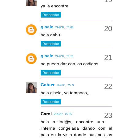
ya la encontre
Responder
gisele
21/6/11, 15:08
hola gabu
Responder
gisele
21/6/11, 15:10
no puedo dar con los codigos
Responder
Gabu♥
21/6/11, 15:11
hola gisele, yo tampoco,,
Responder
Carol
21/6/11, 15:35
hola a tod@s, encontre una
linterna congelada dando con el
palo en la vista donde pusimos las