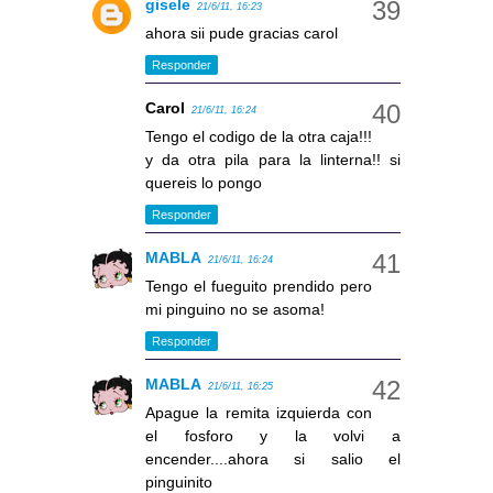
gisele
21/6/11, 16:23
ahora sii pude gracias carol
Responder
Carol
21/6/11, 16:24
Tengo el codigo de la otra caja!!!
y da otra pila para la linterna!! si
quereis lo pongo
Responder
MABLA
21/6/11, 16:24
Tengo el fueguito prendido pero
mi pinguino no se asoma!
Responder
MABLA
21/6/11, 16:25
Apague la remita izquierda con
el fosforo y la volvi a
encender....ahora si salio el
pinguinito