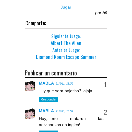
Jugar
por
bñ
Comparte:
Siguiente Juego:
Albert The Alien
Anterior Juego:
Diamond Room Escape Summer
Publicar un comentario
MABLA
21/6/11, 13:56
....y que sera bojetiso? jajaja
Responder
MABLA
21/6/11, 13:59
Huy,....me mataron las
adivinanzas en ingles!