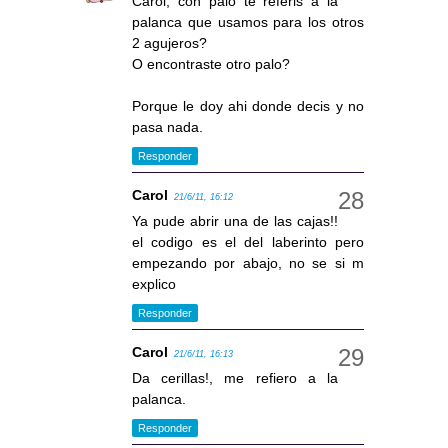
Carol, con palo te referis a la
palanca que usamos para los otros
2 agujeros?
O encontraste otro palo?
Porque le doy ahi donde decis y no
pasa nada.
Responder
Carol
21/6/11, 16:12
Ya pude abrir una de las cajas!!
el codigo es el del laberinto pero
empezando por abajo, no se si m
explico
Responder
Carol
21/6/11, 16:13
Da cerillas!, me refiero a la
palanca.
Responder