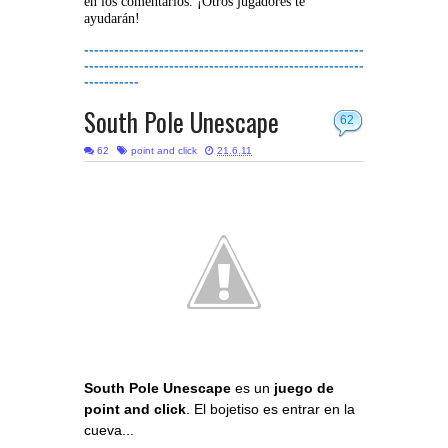
en los comentarios. ¡Otros jugadores te
ayudarán!
--------------------------------------------------------
--------------------------------------------------------
-----------
South Pole Unescape
62
62
point and click
21.6.11
South Pole Unescape
es un
juego de
point and click
. El bojetiso es entrar en la
cueva...