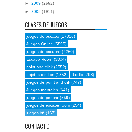
►
2009
(2552)
►
2008
(1911)
CLASES DE JUEGOS
juegos de escape
(17816)
Juegos Online
(5595)
juegos de escapar
(4260)
Escape Room
(3804)
point and click
(2552)
objetos ocultos
(1352)
Riddle
(798)
juegos de point and clik
(747)
Juegos mentales
(641)
juegos de pensar
(559)
juegos de escape room
(294)
juegos bñ
(167)
CONTACTO