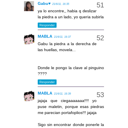
Gabu♥
21/6/11, 16:35
ya lo encontre,, habia q deslizar
la piedra a un lado, yo queria subirla
Responder
MABLA
21/6/11, 16:37
Gabu la piedra a la derecha de
las huellas, movela...
Donde le pongo la clave al pinguino
????
Responder
MABLA
21/6/11, 16:39
jajaja que ciegaaaaaaa!!!! yo
puse maletin, porque esas piedras
me parecian portafoplios!!! jajaja
Sigo sin encontrar donde ponerle la