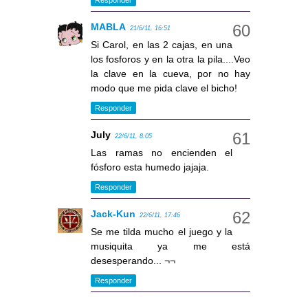
MABLA
21/6/11, 16:51
Si Carol, en las 2 cajas, en una
los fosforos y en la otra la pila....Veo
la clave en la cueva, por no hay
modo que me pida clave el bicho!
Responder
July
22/6/11, 8:05
Las ramas no encienden el
fósforo esta humedo jajaja.
Responder
Jack-Kun
22/6/11, 17:46
Se me tilda mucho el juego y la
musiquita ya me está
desesperando... ¬¬
Responder