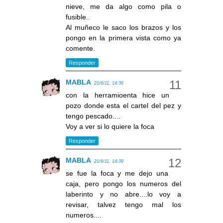
nieve, me da algo como pila o
fusible..
Al muñeco le saco los brazos y los
pongo en la primera vista como ya
comente.
Responder
MABLA
21/6/11, 14:36
con la herramioenta hice un
pozo donde esta el cartel del pez y
tengo pescado....
Voy a ver si lo quiere la foca
Responder
MABLA
21/6/11, 14:39
se fue la foca y me dejo una
caja, pero pongo los numeros del
laberinto y no abre....lo voy a
revisar, talvez tengo mal los
numeros....