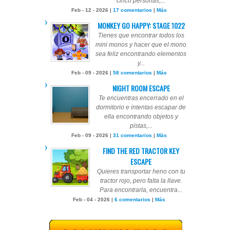
cinco personas,...
Feb - 12 - 2026 |
17 comentarios
|
Más
MONKEY GO HAPPY: STAGE 1022
Tienes que encontrar todos los
mini monos y hacer que el mono
sea feliz encontrando elementos
y...
Feb - 09 - 2026 |
58 comentarios
|
Más
NIGHT ROOM ESCAPE
Te encuentras encerrado en el
dormitorio e intentas escapar de
ella encontrando objetos y
pistas,...
Feb - 09 - 2026 |
31 comentarios
|
Más
FIND THE RED TRACTOR KEY
ESCAPE
Quieres transportar heno con tu
tractor rojo, pero falta la llave.
Para encontrarla, encuentra...
Feb - 04 - 2026 |
6 comentarios
|
Más