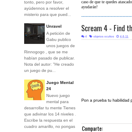
tonto, pero por favor,
caso de que te quedes atascado
ayudarán!
ayúdennos a resolver el
misterio para que pued...
----------------------------------
Scream 4 - Find 
Unravel
A petición de
4
objetos ocultos
4.6.11
Gabu publico
unos juegos de
Rinnogogo , que se me
habían pasado de publicar.
Nota del autor: "He creado
un juego de pu...
Juego Mental
24
Nuevo juego
Pon a prueba tu habilidad 
mental para
desarrollar tu mente Tienes
que adivinar los 14 niveles .
Escribe la respuesta en el
cuadro amarillo, no pongas
Comparte: