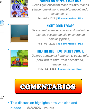
MONKEY GO HAPPY: STAGE 1022
te
Tienes que encontrar todos los mini monos
y hacer que el mono sea feliz encontrando
elementos y...
Feb - 09 - 2026 |
58 comentarios
|
Más
4
NIGHT ROOM ESCAPE
Te encuentras encerrado en el dormitorio e
intentas escapar de ella encontrando
objetos y pistas,...
Feb - 09 - 2026 |
31 comentarios
|
Más
FIND THE RED TRACTOR KEY ESCAPE
Quieres transportar heno con tu tractor rojo,
pero falta la llave. Para encontrarla,
encuentra...
Feb - 04 - 2026 |
6 comentarios
|
Más
r
bñ
This discussion highlights how vehicles and
outdoo...
- 8/2/2026
- youcut