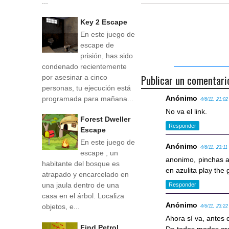
...
Key 2 Escape
En este juego de
escape de
prisión, has sido
condenado recientemente
Publicar un comentari
por asesinar a cinco
personas, tu ejecución está
Anónimo
programada para mañana...
4/6/11, 21:02
No va el link.
Forest Dweller
Responder
Escape
En este juego de
Anónimo
4/6/11, 23:11
escape , un
anonimo, pinchas ar
habitante del bosque es
en azulita play the
atrapado y encarcelado en
una jaula dentro de una
Responder
casa en el árbol. Localiza
Anónimo
objetos, e...
4/6/11, 23:22
Ahora sí va, antes
Find Petrol