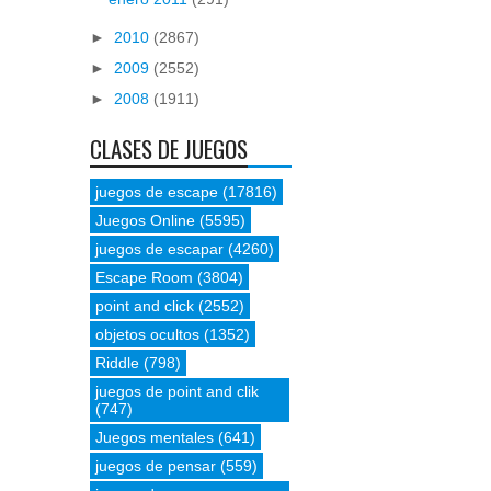
►
2010
(2867)
►
2009
(2552)
►
2008
(1911)
CLASES DE JUEGOS
juegos de escape
(17816)
Juegos Online
(5595)
juegos de escapar
(4260)
Escape Room
(3804)
point and click
(2552)
objetos ocultos
(1352)
Riddle
(798)
juegos de point and clik
(747)
Juegos mentales
(641)
juegos de pensar
(559)