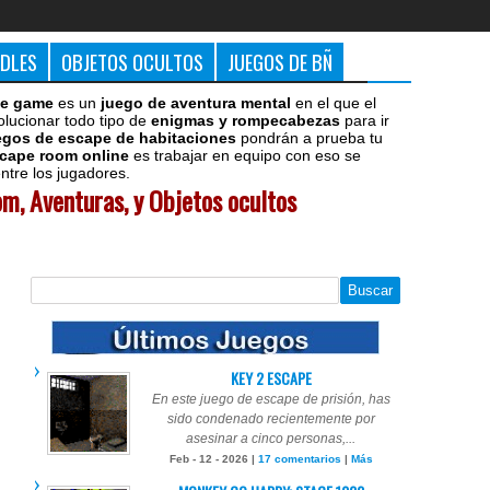
DDLES
OBJETOS OCULTOS
JUEGOS DE BÑ
e game
es un
juego de aventura mental
en el que el
olucionar todo tipo de
enigmas y rompecabezas
para ir
egos de escape de habitaciones
pondrán a prueba tu
cape room online
es trabajar en equipo con eso se
tre los jugadores.
m, Aventuras, y Objetos ocultos
KEY 2 ESCAPE
En este juego de escape de prisión, has
sido condenado recientemente por
asesinar a cinco personas,...
Feb - 12 - 2026 |
17 comentarios
|
Más