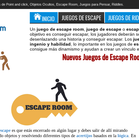
 de Point and click, Objetos Ocultos, Escape Room, Juegos para Pensar, Riddles.
JUEGOS DE ESCAPE
JUEGOS DE RI
INICIO
Un
juego de escape room
,
juego de escape
o
escap
objetivo es conseguir escapar, los jugadores deberán s
desenlazando una historia y conseguir escapar. Los
ju
ingenio y habilidad
, lo importante en los juegos de
es
consigue más dinamismo y ayudan a crear un vínculo en
Nuevos Juegos de Escape Roo
escape
es que estás encerrado en algún lugar y debes salir de allí mirando
do objetos y resolviendo diferentes tipos de
acertijos
basados en la
lógica
. En