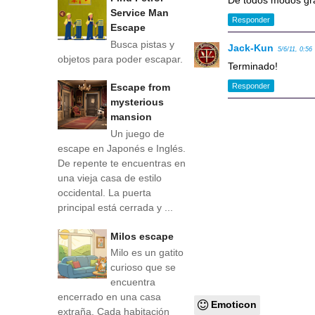
De todos modos gr
Service Man
Responder
Escape
Busca pistas y
Jack-Kun
5/6/11, 0:56
objetos para poder escapar.
Terminado!
Escape from
Responder
mysterious
mansion
Un juego de
escape en Japonés e Inglés.
De repente te encuentras en
una vieja casa de estilo
occidental. La puerta
principal está cerrada y ...
Milos escape
Milo es un gatito
curioso que se
encuentra
encerrado en una casa
Emoticon
extraña. Cada habitación