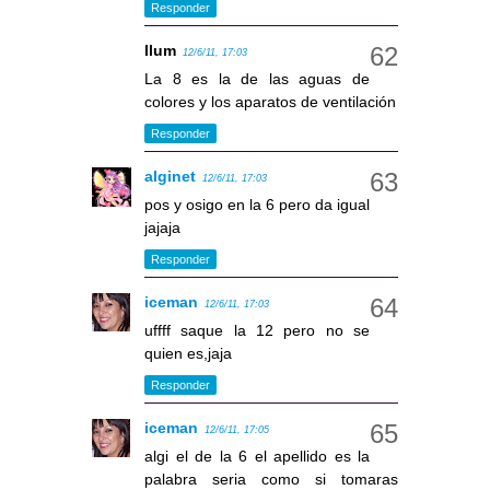
Responder
llum
12/6/11, 17:03
La 8 es la de las aguas de
colores y los aparatos de ventilación
Responder
alginet
12/6/11, 17:03
pos y osigo en la 6 pero da igual
jajaja
Responder
iceman
12/6/11, 17:03
uffff saque la 12 pero no se
quien es,jaja
Responder
iceman
12/6/11, 17:05
algi el de la 6 el apellido es la
palabra seria como si tomaras