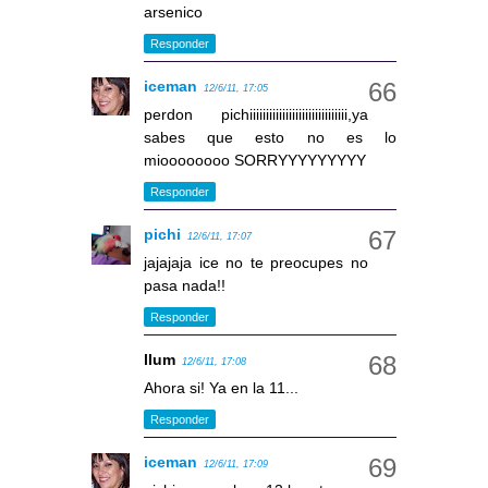
arsenico
Responder
iceman
12/6/11, 17:05
perdon pichiiiiiiiiiiiiiiiiiiiiiiiiiiiiii,ya
sabes que esto no es lo
mioooooooo SORRYYYYYYYYY
Responder
pichi
12/6/11, 17:07
jajajaja ice no te preocupes no
pasa nada!!
Responder
llum
12/6/11, 17:08
Ahora si! Ya en la 11...
Responder
iceman
12/6/11, 17:09