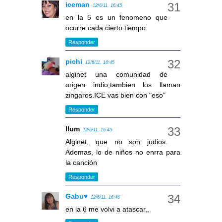
iceman
12/6/11, 16:45
en la 5 es un fenomeno que
ocurre cada cierto tiempo
Responder
pichi
12/6/11, 16:45
alginet una comunidad de
origen indio,tambien los llaman
zingaros.ICE vas bien con "eso"
Responder
llum
12/6/11, 16:45
Alginet, que no son judios.
Ademas, lo de niños no enrra para
la canción
Responder
Gabu♥
12/6/11, 16:46
en la 6 me volvi a atascar,,