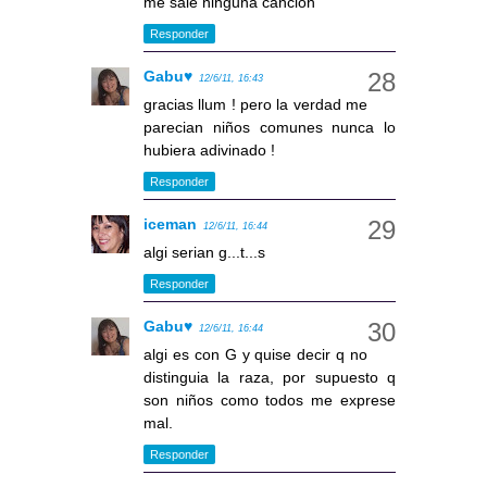
me sale ninguna cancion
Responder
Gabu♥
12/6/11, 16:43
gracias llum ! pero la verdad me
parecian niños comunes nunca lo
hubiera adivinado !
Responder
iceman
12/6/11, 16:44
algi serian g...t...s
Responder
Gabu♥
12/6/11, 16:44
algi es con G y quise decir q no
distinguia la raza, por supuesto q
son niños como todos me exprese
mal.
Responder