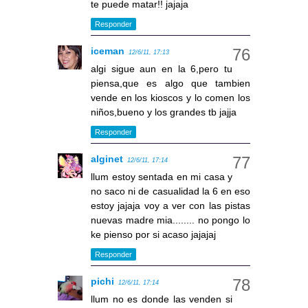
te puede matar!! jajaja
Responder
iceman
12/6/11, 17:13
algi sigue aun en la 6,pero tu
piensa,que es algo que tambien
vende en los kioscos y lo comen los
niños,bueno y los grandes tb jajja
Responder
alginet
12/6/11, 17:14
llum estoy sentada en mi casa y
no saco ni de casualidad la 6 en eso
estoy jajaja voy a ver con las pistas
nuevas madre mia........ no pongo lo
ke pienso por si acaso jajajaj
Responder
pichi
12/6/11, 17:14
llum no es donde las venden si