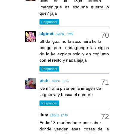
pichi en la 13,la tercera
imagen,que es eso,una guerra o
que? jaja
Responder
alginet
12/6/11, 17:09
uff da igual no la saco mira ke lo
pongo pero nada,pongo las siglas
de lo ke explota solo y en conjunto
con el resto y nada jajaja
Responder
pichi
12/6/11, 17:10
ice mira la pista en la imagen de
la guerra y busca el nombre
Responder
llum
12/6/11, 17:10
En la 13 muriendome por saber
donde venden esas cosas de la