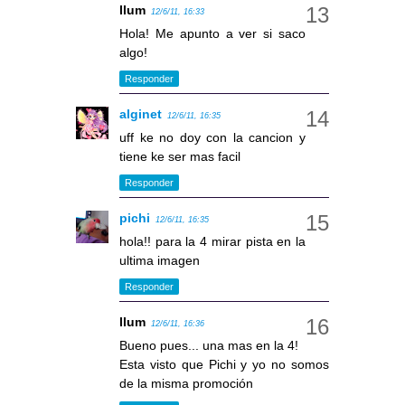
llum
12/6/11, 16:33
Hola! Me apunto a ver si saco
algo!
Responder
alginet
12/6/11, 16:35
uff ke no doy con la cancion y
tiene ke ser mas facil
Responder
pichi
12/6/11, 16:35
hola!! para la 4 mirar pista en la
ultima imagen
Responder
llum
12/6/11, 16:36
Bueno pues... una mas en la 4!
Esta visto que Pichi y yo no somos
de la misma promoción