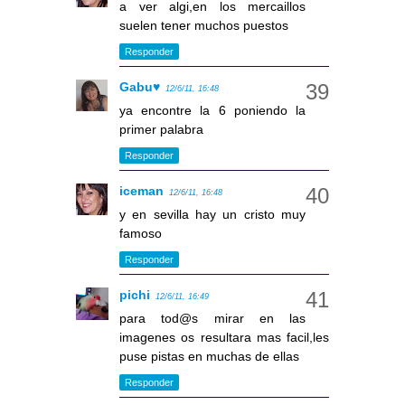
a ver algi,en los mercaillos
suelen tener muchos puestos
Responder
Gabu♥
12/6/11, 16:48
ya encontre la 6 poniendo la
primer palabra
Responder
iceman
12/6/11, 16:48
y en sevilla hay un cristo muy
famoso
Responder
pichi
12/6/11, 16:49
para tod@s mirar en las
imagenes os resultara mas facil,les
puse pistas en muchas de ellas
Responder