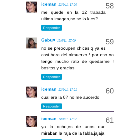
iceman
12/6/11, 17:00
me quede en la 12 trabada
ultima imagen,no se lo k es?
Responder
Gabu♥
12/6/11, 17:00
no se preocupen chicas q ya es
casi hora del almuerzo ! por eso no
tengo mucho rato de quedarme !
besitos y gracias
Responder
iceman
12/6/11, 17:01
cual era la 8? no me aucerdo
Responder
iceman
12/6/11, 17:02
ya la ocho,es de unos que
miraban la raja de la falda,jajaja