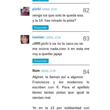
pichi
12/6/11, 17:16
venga ice que solo te queda esa
y la 14. has mirado la pista?
Responder
iceman
12/6/11, 17:18
uffffff,pichi k va no la saco,no se
me ocurre nada,creo k en esta me
voy a quedar jajaja
Responder
llum
12/6/11, 17:18
Alginet, le llaman así a algunos
Franciscos y los modernos lo
escriben con K. Para el apellido
tienes tantas pistas que igual te
sientan mal.
Yo en la 13 por solidaridad con