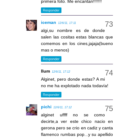
primera foto. Me encantan!!!!!!!
Responder
iceman
12/6/11, 17:11
algi,su nombre es de donde
salen las cositas estas blancas que
comemos en los cines,jajaja(bueno
mas o menos)
Responder
llum
12/6/11, 17:12
Alginet, pero donde estas? A mi
no me ha explotado nada todavía!
Responder
pichi
12/6/11, 17:12
alginet uffff no se como
decirte,a ver este chico nacio en
gerona pero se crio en cadiz y canta
flamenco rumbas pop...y su apellido