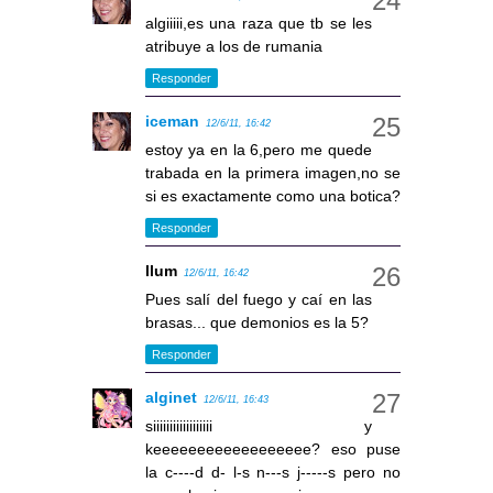
algiiiii,es una raza que tb se les
atribuye a los de rumania
Responder
iceman
12/6/11, 16:42
estoy ya en la 6,pero me quede
trabada en la primera imagen,no se
si es exactamente como una botica?
Responder
llum
12/6/11, 16:42
Pues salí del fuego y caí en las
brasas... que demonios es la 5?
Responder
alginet
12/6/11, 16:43
siiiiiiiiiiiiiiiiii y
keeeeeeeeeeeeeeeeee? eso puse
la c----d d- l-s n---s j-----s pero no