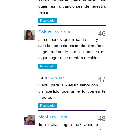
saldra la serie pero tambien de
quien es la cancion,es de nuestra
tierra
Responder
Gabu♥
12/6/11, 16:51
si ice pones quien canta f.... y
sale lo que esta haciendo el muñeco
.. generalmente por las noches en
algun lugar q se quedan a cuidar
Responder
llum
12/6/11, 16:51
Gabu, para la 6 es un señor con
un apellido que si te lo comes te
mueres
Responder
pichi
12/6/11, 16:52
llum echan agua no? aunque