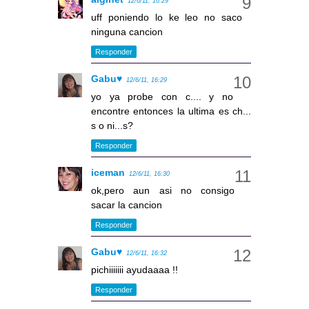
12/6/11, 16:29
uff poniendo lo ke leo no saco
ninguna cancion
Responder
Gabu♥
12/6/11, 16:29
yo ya probe con c.... y no
encontre entonces la ultima es ch...
s o ni...s?
Responder
iceman
12/6/11, 16:30
ok,pero aun asi no consigo
sacar la cancion
Responder
Gabu♥
12/6/11, 16:32
pichiiiiiii ayudaaaa !!
Responder