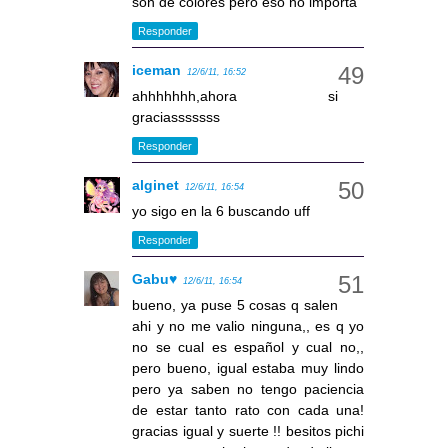
son de colores pero eso no importa
Responder
iceman
12/6/11, 16:52
ahhhhhhh,ahora si
graciasssssss
Responder
alginet
12/6/11, 16:54
yo sigo en la 6 buscando uff
Responder
Gabu♥
12/6/11, 16:54
bueno, ya puse 5 cosas q salen
ahi y no me valio ninguna,, es q yo
no se cual es español y cual no,,
pero bueno, igual estaba muy lindo
pero ya saben no tengo paciencia
de estar tanto rato con cada una!
gracias igual y suerte !! besitos pichi