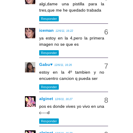
algi,dame una pistilla para la
tres,que me he quedado trabada
Responder
iceman
12/6/11, 16:22
ya estoy en la 4,pero la primera
imagen no se que es
Responder
Gabu♥
12/6/11, 16:26
estoy en la 4º tambien y no
encuentro cancion q pueda ser
Responder
alginet
12/6/11, 16:27
pos es donde vives yo vivo en una
c----d
Responder
alginet