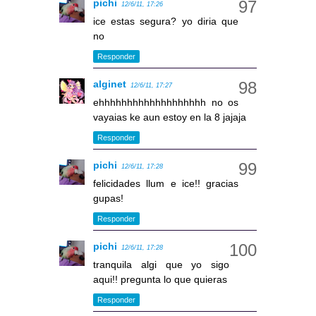
pichi
12/6/11, 17:26
ice estas segura? yo diria que
no
Responder
alginet
12/6/11, 17:27
ehhhhhhhhhhhhhhhhhhh no os
vayaias ke aun estoy en la 8 jajaja
Responder
pichi
12/6/11, 17:28
felicidades llum e ice!! gracias
gupas!
Responder
pichi
12/6/11, 17:28
tranquila algi que yo sigo
aqui!! pregunta lo que quieras
Responder