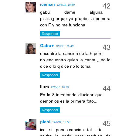
iceman
12/6/11, 16:49
gabu dame alguna
pistilla,porque yo pruebo la primera
con F y no me funciona
Responder
Gabu♥
12/6/11, 16:49
encontre la cancion de la 6 pero
no encuentro quien la canta ,, no lo
dice o lo q dice no lo toma
Responder
llum
12/6/11, 16:50
En la 8 intentando dlucidar que
demonios es la primera foto...
Responder
pichi
12/6/11, 16:50
ice si pones:cancion tal... te