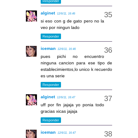
Responder
alginet
12/6/11, 16:46
si eso con g de gato pero no la
veo por ningun lado
Responder
iceman
12/6/11, 16:46
pues pichi no encuentro
ninguna cancion para ese tipo de
establecimientos,lo unico k recuerdo
es una serie
Responder
alginet
12/6/11, 16:47
uff por fin jajaja yo ponia todo
gracias xicas jajaja
Responder
iceman
12/6/11, 16:47