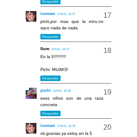
Responder
iceman
12/6/11, 16:37
pichi,por mas que la miro,no
saco nada de nada
Responder
llum
12/6/11, 16:37
En la 5!!!!!!!!!!
Pichi: MUAKS!
Responder
pichi
12/6/11, 16:38
esos niños son de una raza
concreta
Responder
iceman
12/6/11, 16:39
ok,gracias ya estoy en la 5