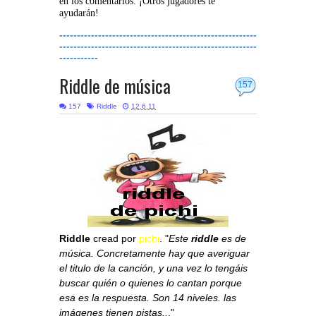
en los comentarios. ¡Otros jugadores te
ayudarán!
--------------------------------------------------------
--------------------------------------------------------
-----------
Riddle de música
157
157
Riddle
12.6.11
Riddle
cread por
pichi
. "
Este
riddle
es de
música. Concretamente hay que averiguar
el titulo de la canción, y una vez lo tengáis
buscar quién o quienes lo cantan porque
esa es la respuesta. Son 14 niveles. las
imágenes tienen pistas..
."