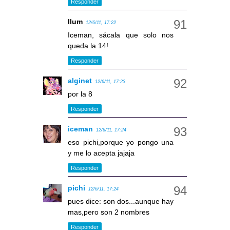
Responder
llum
12/6/11, 17:22
Iceman, sácala que solo nos
queda la 14!
Responder
alginet
12/6/11, 17:23
por la 8
Responder
iceman
12/6/11, 17:24
eso pichi,porque yo pongo una
y me lo acepta jajaja
Responder
pichi
12/6/11, 17:24
pues dice: son dos...aunque hay
mas,pero son 2 nombres
Responder