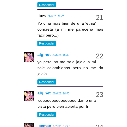
Responder
llum
12/6/11, 16:40
Yo diria mas bien de una 'etnia'
concreta (a mi me parecería mas
fàcil pero...)
Responder
alginet
12/6/11, 16:40
ya pero no me sale jajaja a mi
sale colombianos pero no me da
jajaja
Responder
alginet
12/6/11, 16:40
iceeeeeeeeeeeeeeee dame una
pista pero bien abierta por fi
Responder
iceman
12/6/11, 16:41