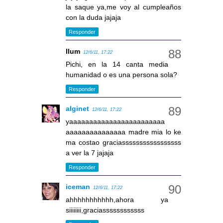
la saque ya,me voy al cumpleaños
con la duda jajaja
Responder
llum
12/6/11, 17:22
Pichi, en la 14 canta media
humanidad o es una persona sola?
Responder
alginet
12/6/11, 17:22
yaaaaaaaaaaaaaaaaaaaaaaaa
aaaaaaaaaaaaaaa madre mia lo ke
ma costao graciasssssssssssssssss
a ver la 7 jajaja
Responder
iceman
12/6/11, 17:22
ahhhhhhhhhhh,ahora ya
siiiiiiii,graciassssssssssss