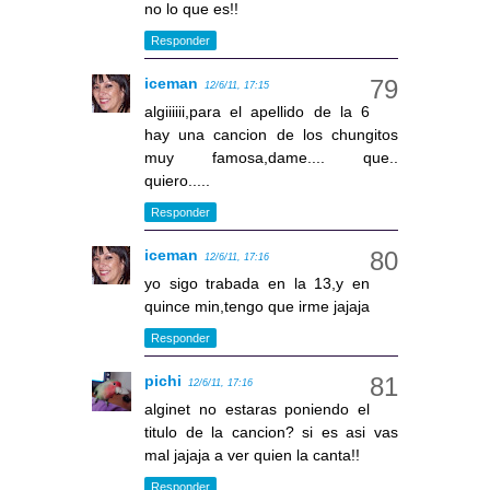
no lo que es!!
Responder
iceman
12/6/11, 17:15
algiiiiii,para el apellido de la 6
hay una cancion de los chungitos
muy famosa,dame.... que..
quiero.....
Responder
iceman
12/6/11, 17:16
yo sigo trabada en la 13,y en
quince min,tengo que irme jajaja
Responder
pichi
12/6/11, 17:16
alginet no estaras poniendo el
titulo de la cancion? si es asi vas
mal jajaja a ver quien la canta!!
Responder