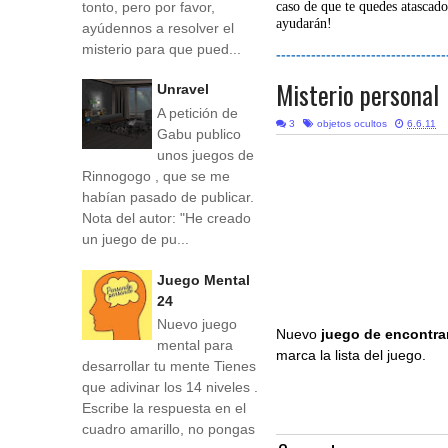
tonto, pero por favor,
caso de que te quedes atascado
ayudarán!
ayúdennos a resolver el
misterio para que pued...
----------------------------------
Misterio personal
Unravel
A petición de
3
objetos ocultos
6.6.11
Gabu publico
unos juegos de
Rinnogogo , que se me
habían pasado de publicar.
Nota del autor: "He creado
un juego de pu...
Juego Mental
24
Nuevo juego
Nuevo
juego de encontra
mental para
marca la lista del juego.
desarrollar tu mente Tienes
que adivinar los 14 niveles .
Escribe la respuesta en el
cuadro amarillo, no pongas