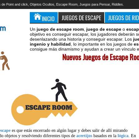
 de Point and click, Objetos Ocultos, Escape Room, Juegos para Pensar, Riddles.
JUEGOS DE ESCAPE
JUEGOS DE RI
INICIO
Un
juego de escape room
,
juego de escape
o
escap
objetivo es conseguir escapar, los jugadores deberán s
desenlazando una historia y conseguir escapar. Los
ju
ingenio y habilidad
, lo importante en los juegos de
es
consigue más dinamismo y ayudan a crear un vínculo en
Nuevos Juegos de Escape Roo
escape
es que estás encerrado en algún lugar y debes salir de allí mirando
do objetos y resolviendo diferentes tipos de
acertijos
basados en la
lógica
. En