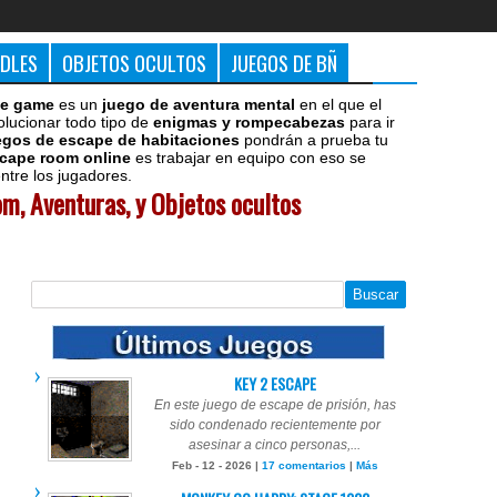
DDLES
OBJETOS OCULTOS
JUEGOS DE BÑ
e game
es un
juego de aventura mental
en el que el
olucionar todo tipo de
enigmas y rompecabezas
para ir
egos de escape de habitaciones
pondrán a prueba tu
cape room online
es trabajar en equipo con eso se
tre los jugadores.
m, Aventuras, y Objetos ocultos
KEY 2 ESCAPE
En este juego de escape de prisión, has
sido condenado recientemente por
asesinar a cinco personas,...
Feb - 12 - 2026 |
17 comentarios
|
Más