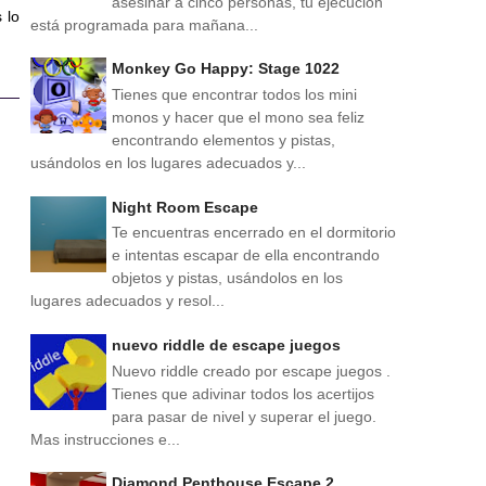
asesinar a cinco personas, tu ejecución
 lo
está programada para mañana...
Monkey Go Happy: Stage 1022
Tienes que encontrar todos los mini
monos y hacer que el mono sea feliz
encontrando elementos y pistas,
usándolos en los lugares adecuados y...
Night Room Escape
Te encuentras encerrado en el dormitorio
e intentas escapar de ella encontrando
objetos y pistas, usándolos en los
lugares adecuados y resol...
nuevo riddle de escape juegos
Nuevo riddle creado por escape juegos .
Tienes que adivinar todos los acertijos
para pasar de nivel y superar el juego.
Mas instrucciones e...
Diamond Penthouse Escape 2