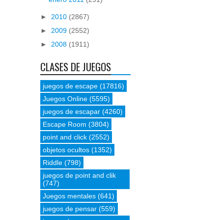
►
2010
(2867)
►
2009
(2552)
►
2008
(1911)
CLASES DE JUEGOS
juegos de escape
(17816)
Juegos Online
(5595)
juegos de escapar
(4260)
Escape Room
(3804)
point and click
(2552)
objetos ocultos
(1352)
Riddle
(798)
juegos de point and clik
(747)
Juegos mentales
(641)
juegos de pensar
(559)