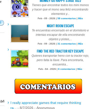
MONKEY GO HAPPY: STAGE 1022
te
Tienes que encontrar todos los mini monos
y hacer que el mono sea feliz encontrando
elementos y...
Feb - 09 - 2026 |
58 comentarios
|
Más
3
NIGHT ROOM ESCAPE
Te encuentras encerrado en el dormitorio e
intentas escapar de ella encontrando
objetos y pistas,...
Feb - 09 - 2026 |
31 comentarios
|
Más
FIND THE RED TRACTOR KEY ESCAPE
Quieres transportar heno con tu tractor rojo,
pero falta la llave. Para encontrarla,
encuentra...
Feb - 04 - 2026 |
6 comentarios
|
Más
r
bñ
I really appreciate games that require thinking
ra...
- 8/7/2026
- Anonymous