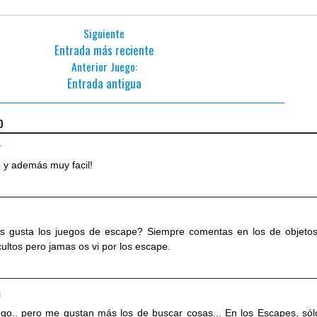
Siguiente
Entrada más reciente
Anterior Juego:
Entrada antigua
o
7
 y además muy facil!
os gusta los juegos de escape? Siempre comentas en los de objetos
ultos pero jamas os vi por los escape.
6
ego.. pero me gustan más los de buscar cosas... En los Escapes, sól