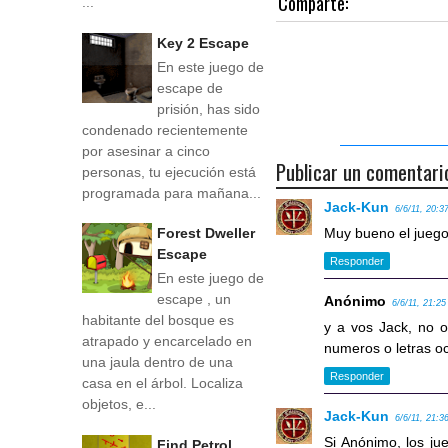
Comparte:
...
Key 2 Escape
En este juego de
escape de
prisión, has sido
condenado recientemente
por asesinar a cinco
Publicar un comentari
personas, tu ejecución está
programada para mañana...
Jack-Kun
6/6/11, 20:3
Muy bueno el juego
Forest Dweller
Escape
Responder
En este juego de
escape , un
Anónimo
6/6/11, 21:25
habitante del bosque es
y a vos Jack, no 
atrapado y encarcelado en
numeros o letras oc
una jaula dentro de una
Responder
casa en el árbol. Localiza
objetos, e...
Jack-Kun
6/6/11, 21:3
Si Anónimo, los ju
Find Petrol