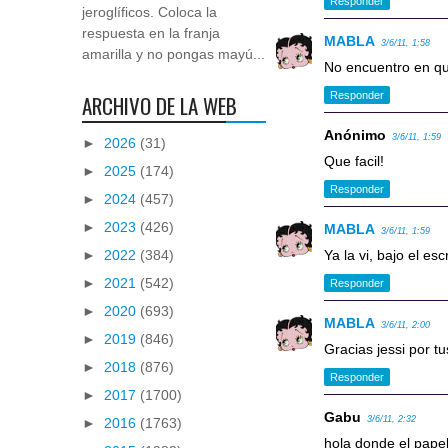
Responder
jeroglíficos. Coloca la
respuesta en la franja
MABLA
3/6/11, 1:58
amarilla y no pongas mayú...
No encuentro en qu
Responder
ARCHIVO DE LA WEB
Anónimo
3/6/11, 1:59
►
2026
(31)
Que facil!
►
2025
(174)
Responder
►
2024
(457)
►
2023
(426)
MABLA
3/6/11, 1:59
►
2022
(384)
Ya la vi, bajo el es
►
2021
(542)
Responder
►
2020
(693)
MABLA
3/6/11, 2:00
►
2019
(846)
Gracias jessi por t
►
2018
(876)
Responder
►
2017
(1700)
Gabu
3/6/11, 2:32
►
2016
(1763)
hola donde el papel