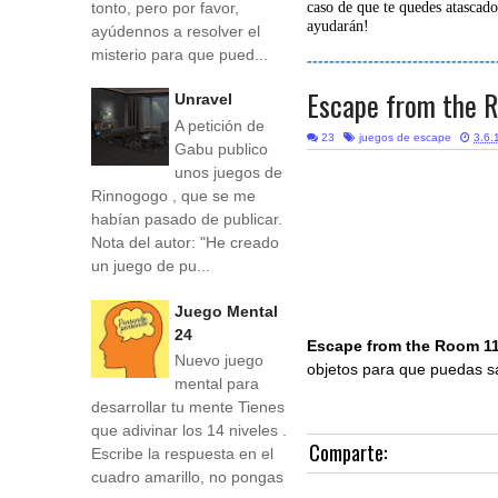
tonto, pero por favor,
caso de que te quedes atascado
ayudarán!
ayúdennos a resolver el
misterio para que pued...
----------------------------------
Escape from the 
Unravel
A petición de
23
juegos de escape
3.6.
Gabu publico
unos juegos de
Rinnogogo , que se me
habían pasado de publicar.
Nota del autor: "He creado
un juego de pu...
Juego Mental
24
Escape from the Room 1
Nuevo juego
objetos para que puedas sa
mental para
desarrollar tu mente Tienes
que adivinar los 14 niveles .
Comparte:
Escribe la respuesta en el
cuadro amarillo, no pongas