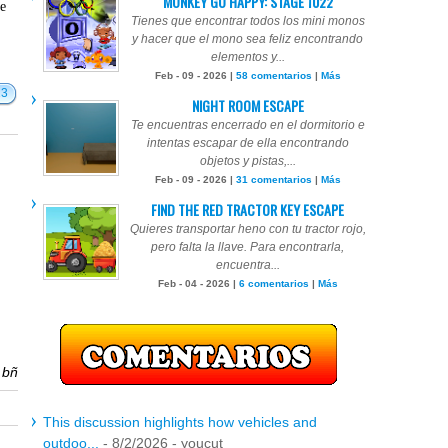
MONKEY GO HAPPY: STAGE 1022
te
Tienes que encontrar todos los mini monos
y hacer que el mono sea feliz encontrando
elementos y...
Feb - 09 - 2026 |
58 comentarios
|
Más
23
NIGHT ROOM ESCAPE
Te encuentras encerrado en el dormitorio e
intentas escapar de ella encontrando
objetos y pistas,...
Feb - 09 - 2026 |
31 comentarios
|
Más
FIND THE RED TRACTOR KEY ESCAPE
Quieres transportar heno con tu tractor rojo,
pero falta la llave. Para encontrarla,
encuentra...
Feb - 04 - 2026 |
6 comentarios
|
Más
r
bñ
This discussion highlights how vehicles and
outdoo...
- 8/2/2026
- youcut