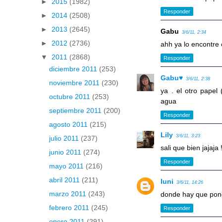
►
2015
(1982)
Responder
►
2014
(2508)
►
2013
(2645)
Gabu
3/6/11, 2:34
►
2012
(2736)
ahh ya lo encontre 
▼
2011
(2868)
Responder
diciembre 2011
(253)
Gabu♥
3/6/11, 2:38
noviembre 2011
(230)
ya . el otro pape
octubre 2011
(253)
agua
septiembre 2011
(200)
Responder
agosto 2011
(215)
Lily
3/6/11, 3:23
julio 2011
(237)
sali que bien jajaja !
junio 2011
(274)
Responder
mayo 2011
(216)
abril 2011
(211)
luni
3/6/11, 14:26
marzo 2011
(243)
donde hay que poner
febrero 2011
(245)
Responder
enero 2011
(291)