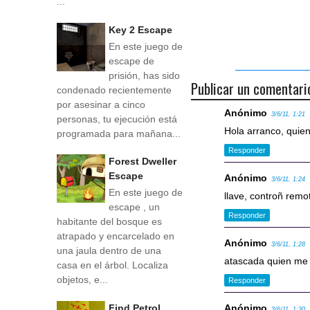
...
Key 2 Escape
En este juego de
escape de
prisión, has sido
Publicar un comentari
condenado recientemente
por asesinar a cinco
Anónimo
3/6/11, 1:21
personas, tu ejecución está
Hola arranco, quien
programada para mañana...
Responder
Forest Dweller
Escape
Anónimo
3/6/11, 1:24
En este juego de
llave, controñ remot
escape , un
Responder
habitante del bosque es
atrapado y encarcelado en
Anónimo
3/6/11, 1:28
una jaula dentro de una
atascada quien me 
casa en el árbol. Localiza
objetos, e...
Responder
Find Petrol
Anónimo
3/6/11, 1:30