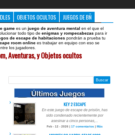
DDLES
OBJETOS OCULTOS
JUEGOS DE BÑ
e game
es un
juego de aventura mental
en el que el
olucionar todo tipo de
enigmas y rompecabezas
para ir
egos de escape de habitaciones
pondrán a prueba tu
cape room online
es trabajar en equipo con eso se
tre los jugadores.
m, Aventuras, y Objetos ocultos
KEY 2 ESCAPE
En este juego de escape de prisión, has
sido condenado recientemente por
asesinar a cinco personas,...
Feb - 12 - 2026 |
17 comentarios
|
Más