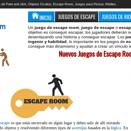
 de Point and click, Objetos Ocultos, Escape Room, Juegos para Pensar, Riddles.
JUEGOS DE ESCAPE
JUEGOS DE RI
INICIO
Un
juego de escape room
,
juego de escape
o
escap
objetivo es conseguir escapar, los jugadores deberán s
desenlazando una historia y conseguir escapar. Los
ju
ingenio y habilidad
, lo importante en los juegos de
es
consigue más dinamismo y ayudan a crear un vínculo en
Nuevos Juegos de Escape Roo
escape
es que estás encerrado en algún lugar y debes salir de allí mirando
do objetos y resolviendo diferentes tipos de
acertijos
basados en la
lógica
. En