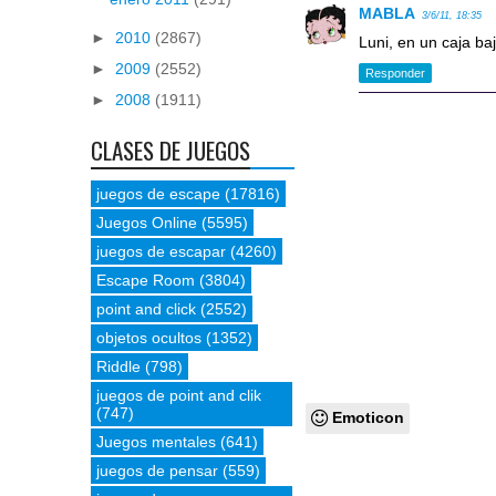
MABLA
3/6/11, 18:35
►
2010
(2867)
Luni, en un caja baj
►
2009
(2552)
Responder
►
2008
(1911)
CLASES DE JUEGOS
juegos de escape
(17816)
Juegos Online
(5595)
juegos de escapar
(4260)
Escape Room
(3804)
point and click
(2552)
objetos ocultos
(1352)
Riddle
(798)
juegos de point and clik
(747)
Emoticon
Juegos mentales
(641)
juegos de pensar
(559)