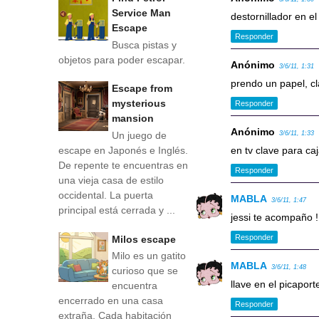
Service Man
destornillador en el
Escape
Responder
Busca pistas y
objetos para poder escapar.
Anónimo
3/6/11, 1:31
prendo un papel, cl
Escape from
mysterious
Responder
mansion
Anónimo
Un juego de
3/6/11, 1:33
escape en Japonés e Inglés.
en tv clave para caja
De repente te encuentras en
Responder
una vieja casa de estilo
occidental. La puerta
MABLA
3/6/11, 1:47
principal está cerrada y ...
jessi te acompaño !!
Responder
Milos escape
Milo es un gatito
MABLA
3/6/11, 1:48
curioso que se
llave en el picapor
encuentra
encerrado en una casa
Responder
extraña. Cada habitación