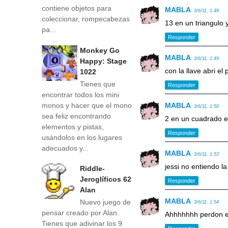
contiene objetos para
MABLA
3/6/11, 1:49
coleccionar, rompecabezas
13 en un triangulo 
pa...
Responder
Monkey Go
MABLA
3/6/11, 1:49
Happy: Stage
con la llave abri el
1022
Tienes que
Responder
encontrar todos los mini
monos y hacer que el mono
MABLA
3/6/11, 1:50
sea feliz encontrando
2 en un cuadrado e
elementos y pistas,
Responder
usándolos en los lugares
adecuados y...
MABLA
3/6/11, 1:53
jessi no entiendo la 
Riddle-
Jeroglíficos 62
Responder
Alan
MABLA
Nuevo juego de
3/6/11, 1:54
pensar creado por Alan.
Ahhhhhhh perdon e
Tienes que adivinar los 9