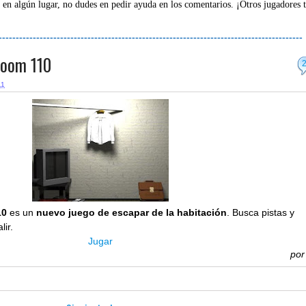
 en algún lugar, no dudes en pedir ayuda en los comentarios. ¡Otros jugadores 
-----------------------------------------------------------------------------------------
Room 110
11
10
es un
nuevo juego de escapar de la habitación
. Busca pistas y
lir.
Jugar
po