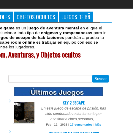
DDLES
OBJETOS OCULTOS
JUEGOS DE BÑ
e game
es un
juego de aventura mental
en el que el
olucionar todo tipo de
enigmas y rompecabezas
para ir
egos de escape de habitaciones
pondrán a prueba tu
cape room online
es trabajar en equipo con eso se
tre los jugadores.
m, Aventuras, y Objetos ocultos
KEY 2 ESCAPE
En este juego de escape de prisión, has
sido condenado recientemente por
asesinar a cinco personas,...
Feb - 12 - 2026 |
17 comentarios
|
Más