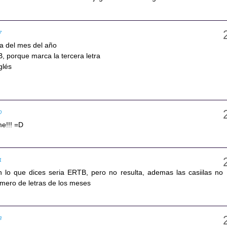
7
ica del mes del año
 B, porque marca la tercera letra
glés
0
e!!! =D
1
 lo que dices seria ERTB, pero no resulta, ademas las casiilas no
mero de letras de los meses
3