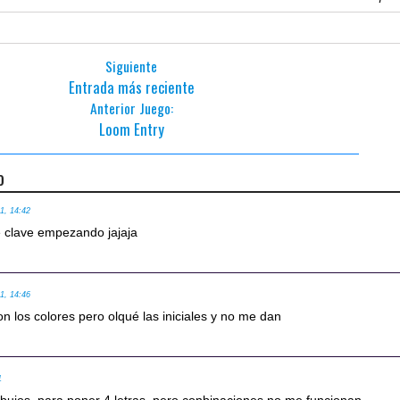
Siguiente
Entrada más reciente
Anterior Juego:
Loom Entry
o
11, 14:42
 clave empezando jajaja
11, 14:46
on los colores pero olqué las iniciales y no me dan
1