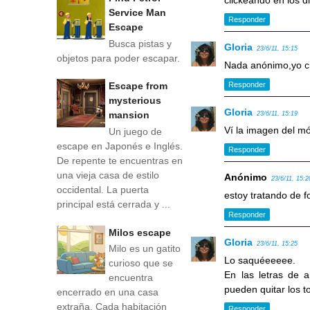
clickeando en los d
Service Man
Responder
Escape
Busca pistas y
Gloria
23/6/11, 15:15
objetos para poder escapar.
Nada anónimo,yo cre
Escape from
Responder
mysterious
Gloria
mansion
23/6/11, 15:19
Ví la imagen del mó
Un juego de
escape en Japonés e Inglés.
Responder
De repente te encuentras en
una vieja casa de estilo
Anónimo
23/6/11, 15:2
occidental. La puerta
estoy tratando de f
principal está cerrada y ...
Responder
Milos escape
Gloria
23/6/11, 15:25
Milo es un gatito
Lo saquéeeeee.
curioso que se
En las letras de a
encuentra
pueden quitar los to
encerrado en una casa
extraña. Cada habitación
Responder