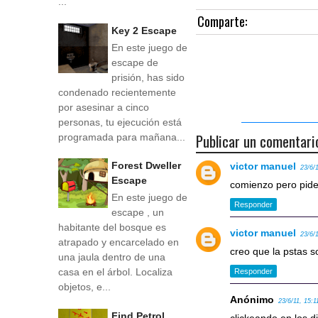
...
Comparte:
Key 2 Escape
En este juego de
escape de
prisión, has sido
condenado recientemente
por asesinar a cinco
personas, tu ejecución está
Publicar un comentari
programada para mañana...
Forest Dweller
victor manuel
23/6/
Escape
comienzo pero pide
En este juego de
Responder
escape , un
habitante del bosque es
victor manuel
23/6/
atrapado y encarcelado en
creo que la pstas s
una jaula dentro de una
casa en el árbol. Localiza
Responder
objetos, e...
Anónimo
23/6/11, 15:1
Find Petrol