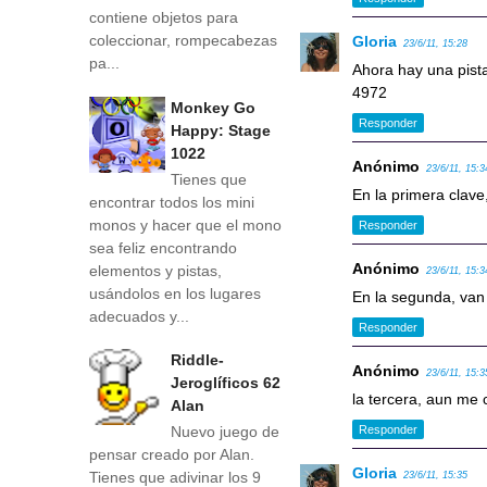
contiene objetos para
coleccionar, rompecabezas
Gloria
23/6/11, 15:28
pa...
Ahora hay una pista
4972
Monkey Go
Responder
Happy: Stage
1022
Anónimo
23/6/11, 15:3
Tienes que
En la primera clav
encontrar todos los mini
monos y hacer que el mono
Responder
sea feliz encontrando
Anónimo
elementos y pistas,
23/6/11, 15:3
usándolos en los lugares
En la segunda, van 
adecuados y...
Responder
Riddle-
Anónimo
23/6/11, 15:3
Jeroglíficos 62
la tercera, aun me
Alan
Nuevo juego de
Responder
pensar creado por Alan.
Gloria
Tienes que adivinar los 9
23/6/11, 15:35