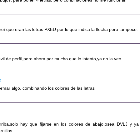
ibujos, para poner 4 letras, pero conbinaciones no me funcionan
í que eran las letras PXEU por lo que indica la flecha pero tampoco.
vil de perfíl,pero ahora por mucho que lo intento,ya no la veo.
0
ormar algo, combinando los colores de las letras
rriba,solo hay que fijarse en los colores de abajo,osea DVLJ y ya
rnillos.