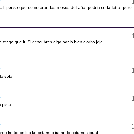
2
ual, pense que como eran los meses del año, podria se la letra, pero
tengo que ir. Si descubres algo ponlo bien clarito jeje.
2
de solo
6
a pista
7
creo ke todos los ke estamos jugando estamos igual...