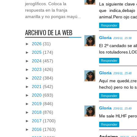
jeroglíficos. Coloca la
La siguiente clave 
respuesta en la franja
que indica,debajo
amarilla y no pongas mayú...
animal.Pero ojo ca
Responder
ARCHIVO DE LA WEB
Gloria
23/6/11, 15:38
►
2026
(31)
El 2º candado se a
los rotuladores.LOI
►
2025
(174)
►
2024
(457)
Responder
►
2023
(426)
Gloria
23/6/11, 15:48
►
2022
(384)
Aquí me quedé,creí
►
2021
(542)
hecho) pero no lo 
►
2020
(693)
Responder
►
2019
(846)
Gloria
23/6/11, 15:49
►
2018
(876)
Me sale HLHF pero
►
2017
(1700)
Responder
►
2016
(1763)
Anónimo