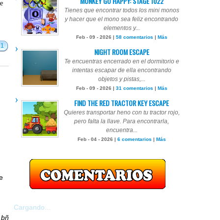
MONKEY GO HAPPY: STAGE 1022
te
Tienes que encontrar todos los mini monos
y hacer que el mono sea feliz encontrando
elementos y...
Feb - 09 - 2026 |
58 comentarios
|
Más
51
NIGHT ROOM ESCAPE
Te encuentras encerrado en el dormitorio e
intentas escapar de ella encontrando
objetos y pistas,...
Feb - 09 - 2026 |
31 comentarios
|
Más
FIND THE RED TRACTOR KEY ESCAPE
Quieres transportar heno con tu tractor rojo,
pero falta la llave. Para encontrarla,
encuentra...
Feb - 04 - 2026 |
6 comentarios
|
Más
ue
Cargando...
r
bñ