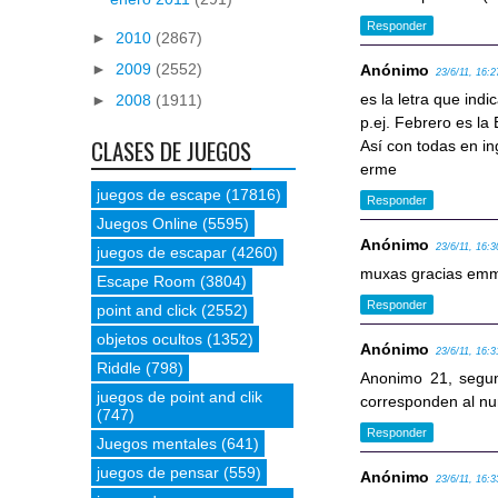
Responder
►
2010
(2867)
►
2009
(2552)
Anónimo
23/6/11, 16:2
es la letra que ind
►
2008
(1911)
p.ej. Febrero es la
CLASES DE JUEGOS
Así con todas en in
erme
juegos de escape
(17816)
Responder
Juegos Online
(5595)
Anónimo
23/6/11, 16:3
juegos de escapar
(4260)
muxas gracias emm
Escape Room
(3804)
Responder
point and click
(2552)
objetos ocultos
(1352)
Anónimo
23/6/11, 16:3
Riddle
(798)
Anonimo 21, segun
juegos de point and clik
corresponden al nu
(747)
Responder
Juegos mentales
(641)
juegos de pensar
(559)
Anónimo
23/6/11, 16:3