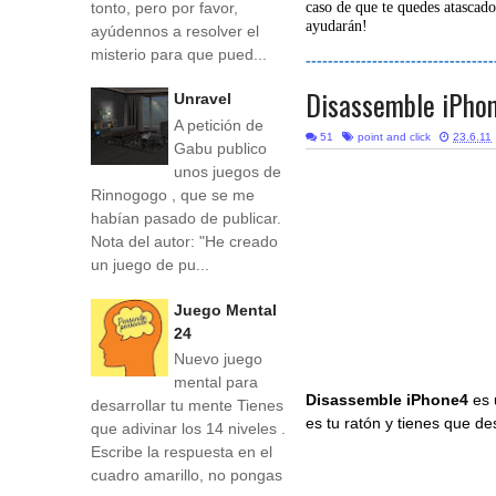
tonto, pero por favor,
caso de que te quedes atascado
ayudarán!
ayúdennos a resolver el
misterio para que pued...
----------------------------------
Disassemble iPho
Unravel
A petición de
51
point and click
23.6.11
Gabu publico
unos juegos de
Rinnogogo , que se me
habían pasado de publicar.
Nota del autor: "He creado
un juego de pu...
Juego Mental
24
Nuevo juego
mental para
Disassemble iPhone4
es
desarrollar tu mente Tienes
es tu ratón y tienes que d
que adivinar los 14 niveles .
Escribe la respuesta en el
cuadro amarillo, no pongas