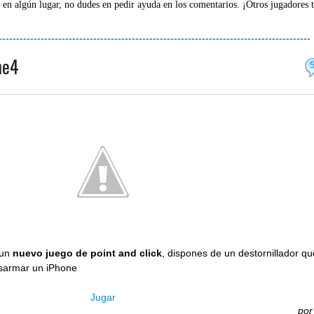
 en algún lugar, no dudes en pedir ayuda en los comentarios. ¡Otros jugadores 
-----------------------------------------------------------------------------------------
ne4
 un
nuevo juego de point and click
, dispones de un destornillador q
esarmar un iPhone
Jugar
po