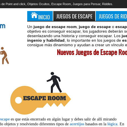
 de Point and click, Objetos Ocultos, Escape Room, Juegos para Pensar, Riddles.
JUEGOS DE ESCAPE
JUEGOS DE RI
INICIO
Un
juego de escape room
,
juego de escape
o
escap
objetivo es conseguir escapar, los jugadores deberán s
desenlazando una historia y conseguir escapar. Los
ju
ingenio y habilidad
, lo importante en los juegos de
es
consigue más dinamismo y ayudan a crear un vínculo en
Nuevos Juegos de Escape Roo
escape
es que estás encerrado en algún lugar y debes salir de allí mirando
do objetos y resolviendo diferentes tipos de
acertijos
basados en la
lógica
. En