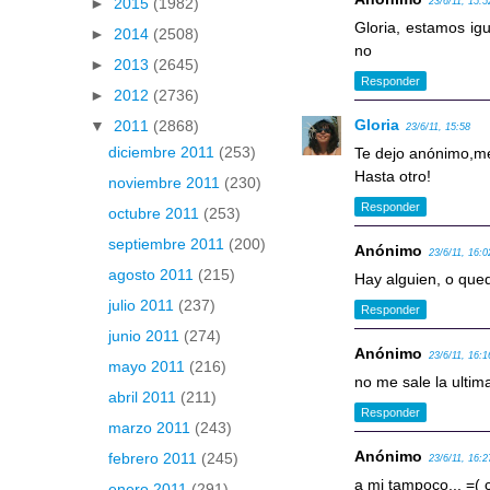
►
2015
(1982)
23/6/11, 15:5
Gloria, estamos ig
►
2014
(2508)
no
►
2013
(2645)
Responder
►
2012
(2736)
Gloria
▼
2011
(2868)
23/6/11, 15:58
diciembre 2011
(253)
Te dejo anónimo,me 
Hasta otro!
noviembre 2011
(230)
Responder
octubre 2011
(253)
septiembre 2011
(200)
Anónimo
23/6/11, 16:0
agosto 2011
(215)
Hay alguien, o que
julio 2011
(237)
Responder
junio 2011
(274)
Anónimo
23/6/11, 16:1
mayo 2011
(216)
no me sale la ultim
abril 2011
(211)
Responder
marzo 2011
(243)
Anónimo
febrero 2011
(245)
23/6/11, 16:2
a mi tampoco... =( 
enero 2011
(291)