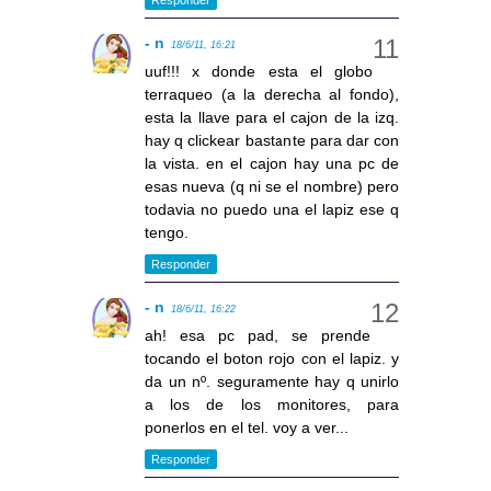
- n
18/6/11, 16:21
uuf!!! x donde esta el globo
terraqueo (a la derecha al fondo),
esta la llave para el cajon de la izq.
hay q clickear bastante para dar con
la vista. en el cajon hay una pc de
esas nueva (q ni se el nombre) pero
todavia no puedo una el lapiz ese q
tengo.
Responder
- n
18/6/11, 16:22
ah! esa pc pad, se prende
tocando el boton rojo con el lapiz. y
da un nº. seguramente hay q unirlo
a los de los monitores, para
ponerlos en el tel. voy a ver...
Responder