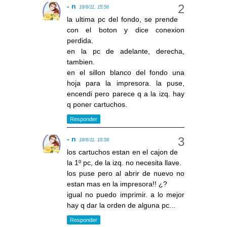
- n
18/6/11, 15:56
la ultima pc del fondo, se prende
con el boton y dice conexion
perdida.
en la pc de adelante, derecha,
tambien.
en el sillon blanco del fondo una
hoja para la impresora. la puse,
encendi pero parece q a la izq. hay
q poner cartuchos.
Responder
- n
18/6/11, 15:58
los cartuchos estan en el cajon de
la 1º pc, de la izq. no necesita llave.
los puse pero al abrir de nuevo no
estan mas en la impresora!! ¿?
igual no puedo imprimir. a lo mejor
hay q dar la orden de alguna pc...
Responder