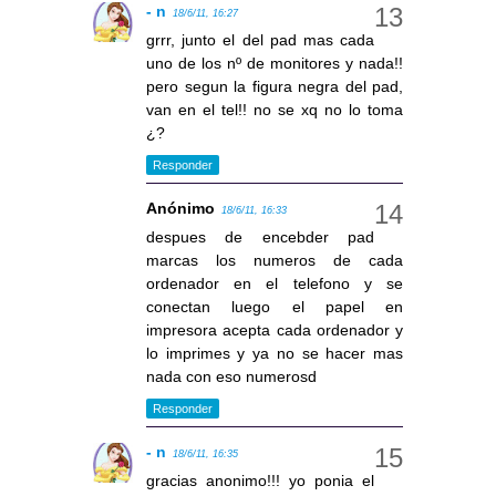
- n
18/6/11, 16:27
grrr, junto el del pad mas cada
uno de los nº de monitores y nada!!
pero segun la figura negra del pad,
van en el tel!! no se xq no lo toma
¿?
Responder
Anónimo
18/6/11, 16:33
despues de encebder pad
marcas los numeros de cada
ordenador en el telefono y se
conectan luego el papel en
impresora acepta cada ordenador y
lo imprimes y ya no se hacer mas
nada con eso numerosd
Responder
- n
18/6/11, 16:35
gracias anonimo!!! yo ponia el