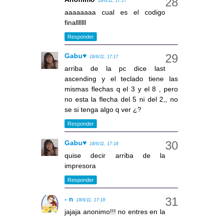
18/6/11, 17:17
aaaaaaaa cual es el codigo
finalllllll
Responder
Gabu♥
18/6/11, 17:17
arriba de la pc dice last
ascending y el teclado tiene las
mismas flechas q el 3 y el 8 , pero
no esta la flecha del 5 ni del 2,, no
se si tenga algo q ver ¿?
Responder
Gabu♥
18/6/11, 17:18
quise decir arriba de la
impresora
Responder
- n
18/6/11, 17:18
jajaja anonimo!!! no entres en la