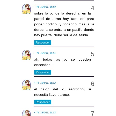
- n
18/6/11, 15:59
sobre la pc de la derecha, en la
pared de atras hay tambien para
poner codigo. y tocando mas a la
derecha se entra a un pasillo donde
hay puerta. debe ser la de salida.
Responder
- n
18/6/11, 16:01
ah, todas las pc se pueden
encender...
Responder
- n
18/6/11, 16:02
el cajon del 2º escritorio, si
necesita llave parece.
Responder
- n
18/6/11, 16:03