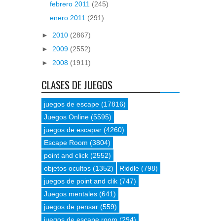
febrero 2011
(245)
enero 2011
(291)
►
2010
(2867)
►
2009
(2552)
►
2008
(1911)
CLASES DE JUEGOS
juegos de escape
(17816)
Juegos Online
(5595)
juegos de escapar
(4260)
Escape Room
(3804)
point and click
(2552)
objetos ocultos
(1352)
Riddle
(798)
juegos de point and clik
(747)
Juegos mentales
(641)
juegos de pensar
(559)
juegos de escape room
(294)