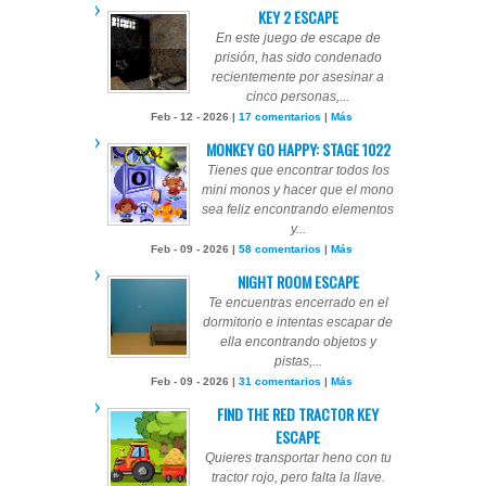
KEY 2 ESCAPE
En este juego de escape de
prisión, has sido condenado
recientemente por asesinar a
cinco personas,...
Feb - 12 - 2026 |
17 comentarios
|
Más
MONKEY GO HAPPY: STAGE 1022
Tienes que encontrar todos los
mini monos y hacer que el mono
sea feliz encontrando elementos
y...
Feb - 09 - 2026 |
58 comentarios
|
Más
NIGHT ROOM ESCAPE
Te encuentras encerrado en el
dormitorio e intentas escapar de
ella encontrando objetos y
pistas,...
Feb - 09 - 2026 |
31 comentarios
|
Más
FIND THE RED TRACTOR KEY
ESCAPE
Quieres transportar heno con tu
tractor rojo, pero falta la llave.