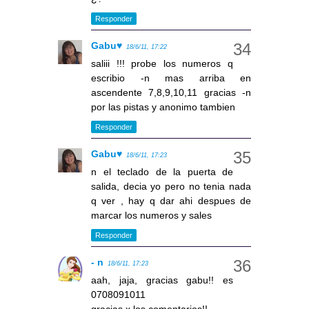
Responder
Gabu♥
18/6/11, 17:22
saliii !!! probe los numeros q
escribio -n mas arriba en
ascendente 7,8,9,10,11 gracias -n
por las pistas y anonimo tambien
Responder
Gabu♥
18/6/11, 17:23
n el teclado de la puerta de
salida, decia yo pero no tenia nada
q ver , hay q dar ahi despues de
marcar los numeros y sales
Responder
- n
18/6/11, 17:23
aah, jaja, gracias gabu!! es
0708091011