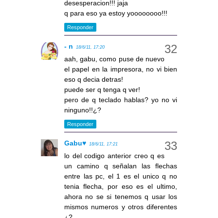
desesperacion!!! jaja
q para eso ya estoy yoooooooo!!!
Responder
- n
18/6/11, 17:20
aah, gabu, como puse de nuevo
el papel en la impresora, no vi bien
eso q decia detras!
puede ser q tenga q ver!
pero de q teclado hablas? yo no vi
ninguno!!¿?
Responder
Gabu♥
18/6/11, 17:21
lo del codigo anterior creo q es
un camino q señalan las flechas
entre las pc, el 1 es el unico q no
tenia flecha, por eso es el ultimo,
ahora no se si tenemos q usar los
mismos numeros y otros diferentes
¿?