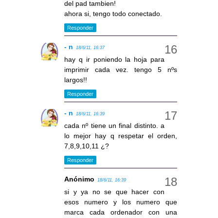
del pad tambien!
ahora si, tengo todo conectado.
Responder
- n
18/6/11, 16:37
hay q ir poniendo la hoja para
imprimir cada vez. tengo 5 nºs
largos!!
Responder
- n
18/6/11, 16:39
cada nº tiene un final distinto. a
lo mejor hay q respetar el orden,
7,8,9,10,11 ¿?
Responder
Anónimo
18/6/11, 16:39
si y ya no se que hacer con
esos numero y los numero que
marca cada ordenador con una