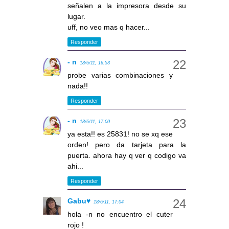
señalen a la impresora desde su
lugar.
uff, no veo mas q hacer...
Responder
- n
18/6/11, 16:53
probe varias combinaciones y
nada!!
Responder
- n
18/6/11, 17:00
ya esta!! es 25831! no se xq ese
orden! pero da tarjeta para la
puerta. ahora hay q ver q codigo va
ahi...
Responder
Gabu♥
18/6/11, 17:04
hola -n no encuentro el cuter
rojo !