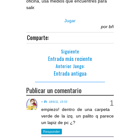
oficina, usa medios que encuentres para
salir.
Jugar
por
bñ
Comparte:
Siguiente
Entrada más reciente
Anterior Juego:
Entrada antigua
Publicar un comentario
- n
18/6/11, 15:53
empiezo! dentro de una carpeta
verde de la izq. un palito q parece
un lapiz de pc ¿?
Responder