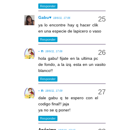
Responder
Gabu♥
18/6/11, 17:06
ya lo encontre hay q hacer clik
en una especie de lapicero o vaso
Responder
- n
18/6/11, 17:06
hola gabu! fijate en la ultima pc
de fondo, a la izq. esta en un vasito
blanco!!
Responder
- n
18/6/11, 17:09
dale gabu q te espero con el
codigo final!! jaja
ya no se q poner!
Responder
Anónimo