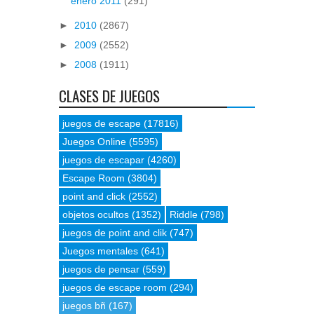
enero 2011
(291)
►
2010
(2867)
►
2009
(2552)
►
2008
(1911)
CLASES DE JUEGOS
juegos de escape
(17816)
Juegos Online
(5595)
juegos de escapar
(4260)
Escape Room
(3804)
point and click
(2552)
objetos ocultos
(1352)
Riddle
(798)
juegos de point and clik
(747)
Juegos mentales
(641)
juegos de pensar
(559)
juegos de escape room
(294)
juegos bñ
(167)