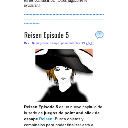
en los comentarios. ¡Otros jugadores te
ayudarán!
--------------------------------------------------------
--------------------------------------------------------
-----------
Reisen Episode 5
7
7
juegos de escape
,
point and click
7.5.11
Reisen Episode 5
es un nuevo capitulo de
la serie de
juegos de point and click de
escape
Reisen
. Busca objetos y
combínalos para poder finalizar esta a