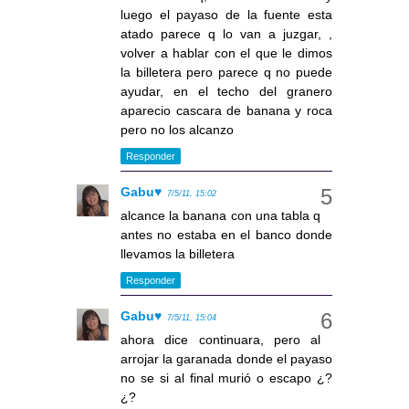
luego el payaso de la fuente esta
atado parece q lo van a juzgar, ,
volver a hablar con el que le dimos
la billetera pero parece q no puede
ayudar, en el techo del granero
aparecio cascara de banana y roca
pero no los alcanzo
Responder
Gabu♥
7/5/11, 15:02
alcance la banana con una tabla q
antes no estaba en el banco donde
llevamos la billetera
Responder
Gabu♥
7/5/11, 15:04
ahora dice continuara, pero al
arrojar la garanada donde el payaso
no se si al final murió o escapo ¿?
¿?