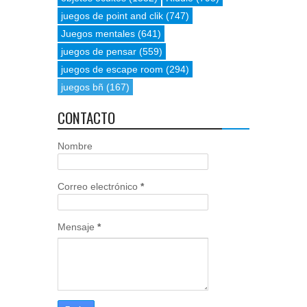
juegos de point and clik
(747)
Juegos mentales
(641)
juegos de pensar
(559)
juegos de escape room
(294)
juegos bñ
(167)
CONTACTO
Nombre
Correo electrónico
*
Mensaje
*