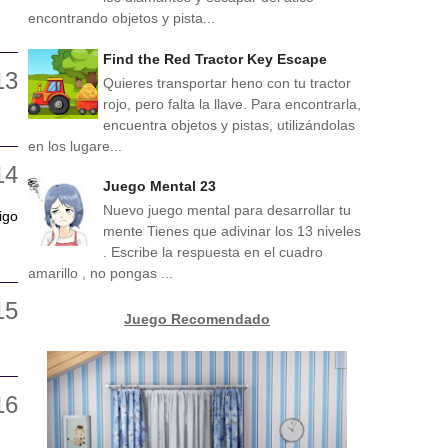
encontrando objetos y pista...
Find the Red Tractor Key Escape
Quieres transportar heno con tu tractor
rojo, pero falta la llave. Para encontrarla,
encuentra objetos y pistas, utilizándolas
en los lugare...
Juego Mental 23
Nuevo juego mental para desarrollar tu
igo
mente Tienes que adivinar los 13 niveles
. Escribe la respuesta en el cuadro
amarillo , no pongas ...
Juego Recomendado