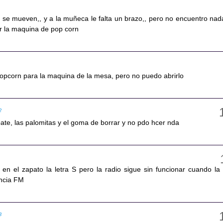
oj se mueven,, y a la muñeca le falta un brazo,, pero no encuentro nad
r la maquina de pop corn
popcorn para la maquina de la mesa, pero no puedo abrirlo
2
 bate, las palomitas y el goma de borrar y no pdo hcer nda
en el zapato la letra S pero la radio sigue sin funcionar cuando la
encia FM
3