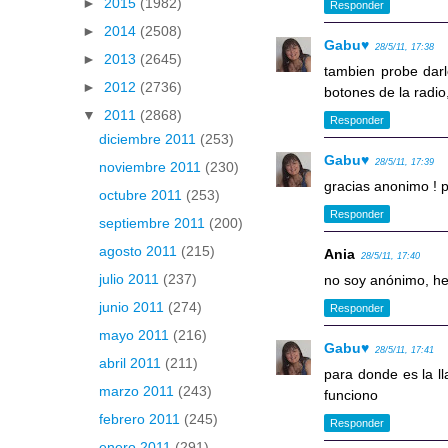
►
2015
(1982)
Responder
►
2014
(2508)
Gabu♥
28/5/11, 17:38
►
2013
(2645)
tambien probe darl
►
2012
(2736)
botones de la radio
▼
2011
(2868)
Responder
diciembre 2011
(253)
Gabu♥
28/5/11, 17:39
noviembre 2011
(230)
gracias anonimo ! 
octubre 2011
(253)
Responder
septiembre 2011
(200)
agosto 2011
(215)
Ania
28/5/11, 17:40
julio 2011
(237)
no soy anónimo, he 
junio 2011
(274)
Responder
mayo 2011
(216)
Gabu♥
28/5/11, 17:41
abril 2011
(211)
para donde es la ll
marzo 2011
(243)
funciono
febrero 2011
(245)
Responder
enero 2011
(291)