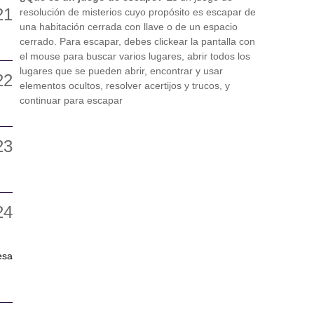
resolución de misterios cuyo propósito es escapar de
una habitación cerrada con llave o de un espacio
cerrado. Para escapar, debes clickear la pantalla con
el mouse para buscar varios lugares, abrir todos los
lugares que se pueden abrir, encontrar y usar
elementos ocultos, resolver acertijos y trucos, y
continuar para escapar
esa