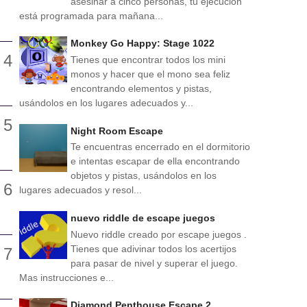
asesinar a cinco personas, tu ejecución
está programada para mañana...
Monkey Go Happy: Stage 1022
Tienes que encontrar todos los mini
monos y hacer que el mono sea feliz
encontrando elementos y pistas,
usándolos en los lugares adecuados y...
Night Room Escape
Te encuentras encerrado en el dormitorio
e intentas escapar de ella encontrando
objetos y pistas, usándolos en los
lugares adecuados y resol...
nuevo riddle de escape juegos
Nuevo riddle creado por escape juegos .
Tienes que adivinar todos los acertijos
para pasar de nivel y superar el juego.
Mas instrucciones e...
Diamond Penthouse Escape 2