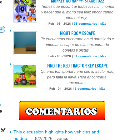
MONKEY GO HAPPY: STAGE 1022
te
Tienes que encontrar todos los mini monos
y hacer que el mono sea feliz encontrando
elementos y...
Feb - 09 - 2026 |
58 comentarios
|
Más
44
NIGHT ROOM ESCAPE
Te encuentras encerrado en el dormitorio e
intentas escapar de ella encontrando
objetos y pistas,...
Feb - 09 - 2026 |
31 comentarios
|
Más
FIND THE RED TRACTOR KEY ESCAPE
Quieres transportar heno con tu tractor rojo,
pero falta la llave. Para encontrarla,
encuentra...
Feb - 04 - 2026 |
6 comentarios
|
Más
m
la
r
bñ
This discussion highlights how vehicles and
outdoo...
- 8/2/2026
- youcut