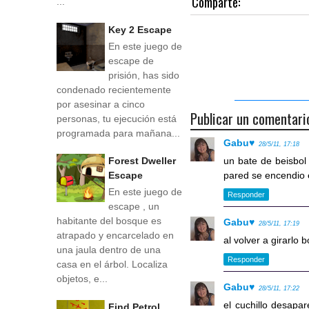
Comparte:
...
Key 2 Escape
En este juego de
escape de
prisión, has sido
condenado recientemente
por asesinar a cinco
Publicar un comentari
personas, tu ejecución está
programada para mañana...
Gabu♥
28/5/11, 17:18
un bate de beisbol 
Forest Dweller
pared se encendio 
Escape
En este juego de
Responder
escape , un
habitante del bosque es
Gabu♥
28/5/11, 17:19
atrapado y encarcelado en
al volver a girarlo 
una jaula dentro de una
Responder
casa en el árbol. Localiza
objetos, e...
Gabu♥
28/5/11, 17:22
el cuchillo desapa
Find Petrol