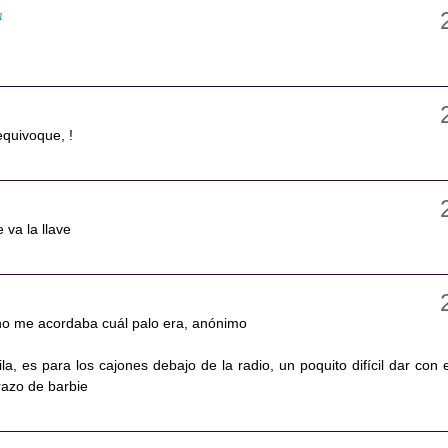
1
equivoque, !
va la llave
, no me acordaba cuál palo era, anónimo
ila, es para los cajones debajo de la radio, un poquito difícil dar con 
brazo de barbie