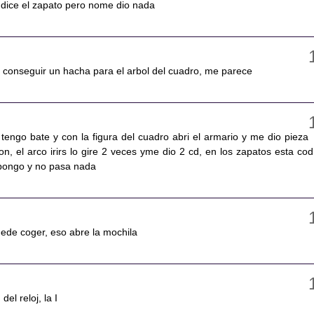
 dice el zapato pero nome dio nada
q conseguir un hacha para el arbol del cuadro, me parece
 tengo bate y con la figura del cuadro abri el armario y me dio pieza
, el arco irirs lo gire 2 veces yme dio 2 cd, en los zapatos esta cod
o pongo y no pasa nada
puede coger, eso abre la mochila
del reloj, la I