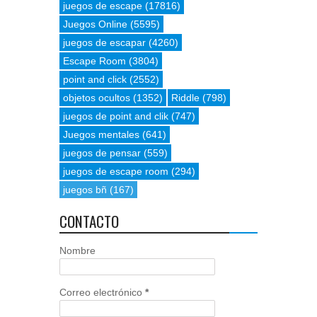
juegos de escape
(17816)
Juegos Online
(5595)
juegos de escapar
(4260)
Escape Room
(3804)
point and click
(2552)
objetos ocultos
(1352)
Riddle
(798)
juegos de point and clik
(747)
Juegos mentales
(641)
juegos de pensar
(559)
juegos de escape room
(294)
juegos bñ
(167)
CONTACTO
Nombre
Correo electrónico
*