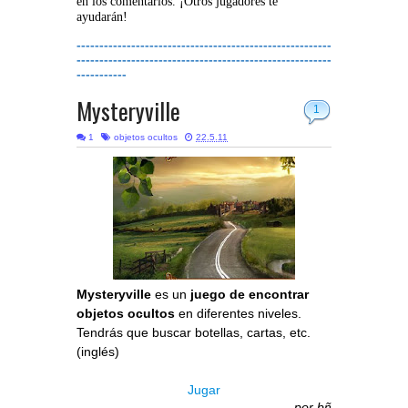
en los comentarios. ¡Otros jugadores te
ayudarán!
--------------------------------------------------------
--------------------------------------------------------
-----------
Mysteryville
1
1
objetos ocultos
22.5.11
Mysteryville
es un
juego de encontrar
objetos ocultos
en diferentes niveles.
Tendrás que buscar botellas, cartas, etc.
(inglés)
Jugar
por
bñ