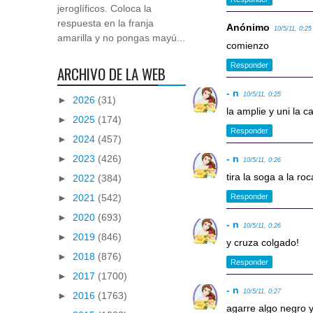
jeroglíficos. Coloca la
respuesta en la franja
Anónimo
10/5/11, 0:25
amarilla y no pongas mayú...
comienzo
Responder
ARCHIVO DE LA WEB
- n
10/5/11, 0:25
►
2026
(31)
la amplie y uni la c
►
2025
(174)
Responder
►
2024
(457)
►
2023
(426)
- n
10/5/11, 0:26
tira la soga a la roc
►
2022
(384)
►
2021
(542)
Responder
►
2020
(693)
- n
10/5/11, 0:26
►
2019
(846)
y cruza colgado!
►
2018
(876)
Responder
►
2017
(1700)
- n
10/5/11, 0:27
►
2016
(1763)
agarre algo negro 