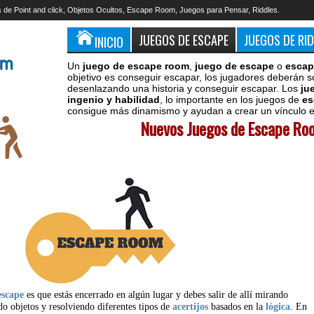
 de Point and click, Objetos Ocultos, Escape Room, Juegos para Pensar, Riddles.
JUEGOS DE ESCAPE
JUEGOS DE RI
INICIO
Un
juego de escape room
,
juego de escape
o
escap
objetivo es conseguir escapar, los jugadores deberán s
desenlazando una historia y conseguir escapar. Los
ju
ingenio y habilidad
, lo importante en los juegos de
es
consigue más dinamismo y ayudan a crear un vínculo en
Nuevos Juegos de Escape Roo
escape
es que estás encerrado en algún lugar y debes salir de allí mirando
do objetos y resolviendo diferentes tipos de
acertijos
basados en la
lógica
. En