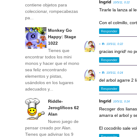
Ingrid
10/5/11, 0:22
contiene objetos para
Tirarle la lanza al 
coleccionar, rompecabezas
pa...
Con el colmillo, co
Monkey Go
Responder
Happy: Stage
1022
- n
10/5/11, 0:22
Tienes que
gracias ingrid! no p
encontrar todos los mini
Responder
monos y hacer que el mono
sea feliz encontrando
- n
10/5/11, 0:24
elementos y pistas,
del arbol agarre 2 l
usándolos en los lugares
adecuados y...
Responder
Ingrid
Riddle-
10/5/11, 0:24
Jeroglíficos 62
Recoger dos lianas 
Alan
amarra el arbol y se
Nuevo juego de
pensar creado por Alan.
El cocodrilo sale v
Tienes que adivinar los 9
Responder