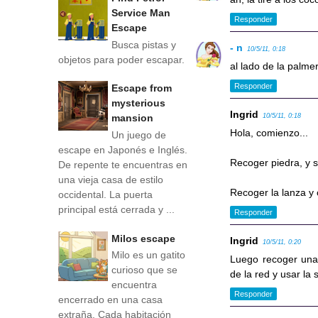
Service Man
Responder
Escape
Busca pistas y
- n
10/5/11, 0:18
objetos para poder escapar.
al lado de la palme
Responder
Escape from
mysterious
Ingrid
10/5/11, 0:18
mansion
Hola, comienzo...
Un juego de
escape en Japonés e Inglés.
Recoger piedra, y so
De repente te encuentras en
una vieja casa de estilo
Recoger la lanza y 
occidental. La puerta
principal está cerrada y ...
Responder
Milos escape
Ingrid
10/5/11, 0:20
Milo es un gatito
Luego recoger una r
curioso que se
de la red y usar la
encuentra
Responder
encerrado en una casa
extraña. Cada habitación