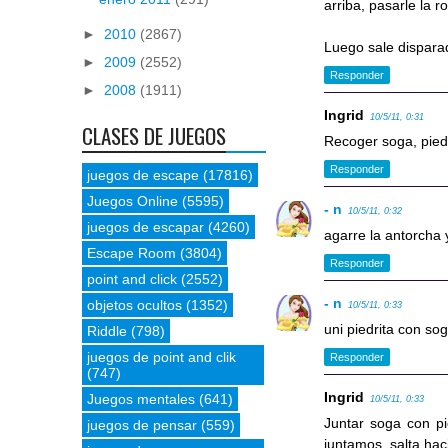
arriba, pasarle la r
►
2010
(2867)
Luego sale disparad
►
2009
(2552)
Responder
►
2008
(1911)
Ingrid
10/5/11, 0:31
CLASES DE JUEGOS
Recoger soga, pied
Responder
juegos de escape
(17816)
Juegos Online
(5595)
- n
10/5/11, 0:32
juegos de escapar
(4260)
agarre la antorcha 
Escape Room
(3804)
Responder
point and click
(2552)
- n
objetos ocultos
(1352)
10/5/11, 0:33
uni piedrita con so
Riddle
(798)
juegos de point and clik
Responder
(747)
Ingrid
Juegos mentales
(641)
10/5/11, 0:33
Juntar soga con pi
juegos de pensar
(559)
juntamos, salta haci