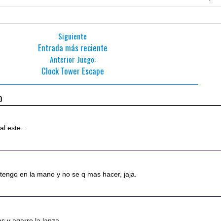
Siguiente
Entrada más reciente
Anterior Juego:
Clock Tower Escape
o
al este...
a tengo en la mano y no se q mas hacer, jaja.
cos y agarre la lanza.