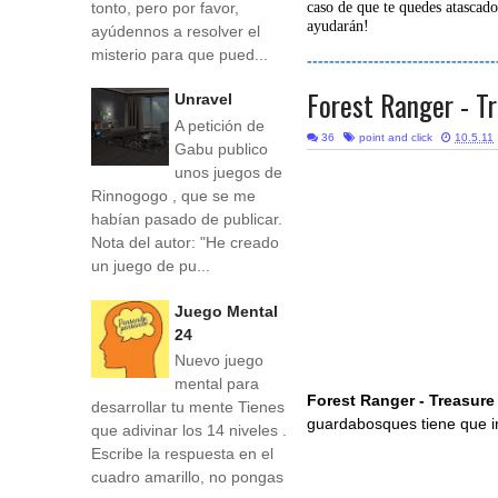
tonto, pero por favor,
caso de que te quedes atascado
ayudarán!
ayúdennos a resolver el
misterio para que pued...
----------------------------------
Forest Ranger - T
Unravel
A petición de
36
point and click
10.5.11
Gabu publico
unos juegos de
Rinnogogo , que se me
habían pasado de publicar.
Nota del autor: "He creado
un juego de pu...
Juego Mental
24
Nuevo juego
mental para
Forest Ranger - Treasure
desarrollar tu mente Tienes
guardabosques tiene que ir
que adivinar los 14 niveles .
Escribe la respuesta en el
cuadro amarillo, no pongas