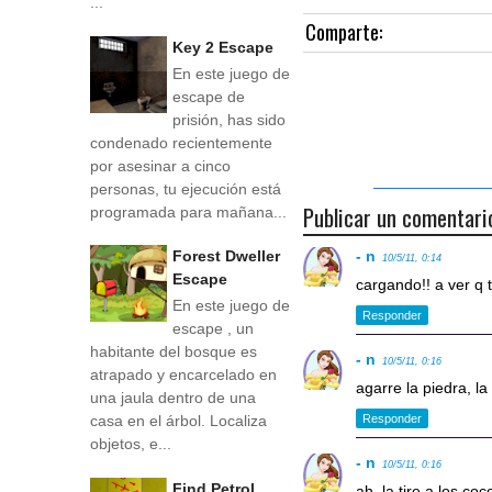
...
Comparte:
Key 2 Escape
En este juego de
escape de
prisión, has sido
condenado recientemente
por asesinar a cinco
personas, tu ejecución está
Publicar un comentari
programada para mañana...
- n
Forest Dweller
10/5/11, 0:14
Escape
cargando!! a ver q t
En este juego de
Responder
escape , un
habitante del bosque es
- n
10/5/11, 0:16
atrapado y encarcelado en
agarre la piedra, l
una jaula dentro de una
casa en el árbol. Localiza
Responder
objetos, e...
- n
10/5/11, 0:16
Find Petrol
ah, la tire a los co