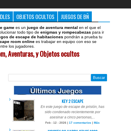
DDLES
OBJETOS OCULTOS
JUEGOS DE BÑ
e game
es un
juego de aventura mental
en el que el
olucionar todo tipo de
enigmas y rompecabezas
para ir
egos de escape de habitaciones
pondrán a prueba tu
cape room online
es trabajar en equipo con eso se
tre los jugadores.
m, Aventuras, y Objetos ocultos
KEY 2 ESCAPE
En este juego de escape de prisión, has
sido condenado recientemente por
asesinar a cinco personas,...
Feb - 12 - 2026 |
17 comentarios
|
Más