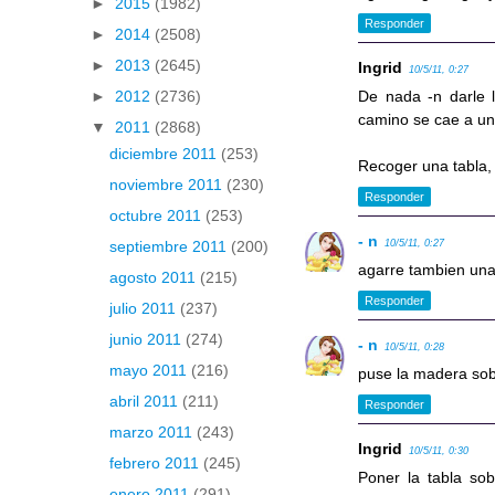
►
2015
(1982)
Responder
►
2014
(2508)
►
2013
(2645)
Ingrid
10/5/11, 0:27
►
2012
(2736)
De nada -n darle l
camino se cae a un
▼
2011
(2868)
diciembre 2011
(253)
Recoger una tabla,
noviembre 2011
(230)
Responder
octubre 2011
(253)
- n
10/5/11, 0:27
septiembre 2011
(200)
agarre tambien un
agosto 2011
(215)
Responder
julio 2011
(237)
junio 2011
(274)
- n
10/5/11, 0:28
mayo 2011
(216)
puse la madera sobr
abril 2011
(211)
Responder
marzo 2011
(243)
Ingrid
10/5/11, 0:30
febrero 2011
(245)
Poner la tabla sob
enero 2011
(291)