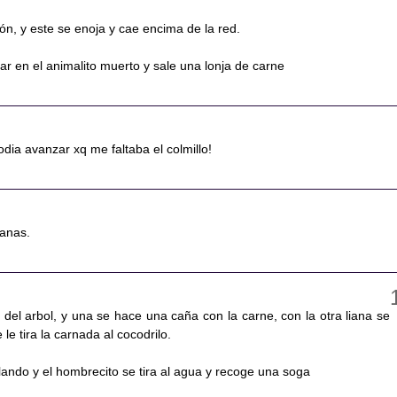
león, y este se enoja y cae encima de la red.
rtar en el animalito muerto y sale una lonja de carne
odia avanzar xq me faltaba el colmillo!
ianas.
del arbol, y una se hace una caña con la carne, con la otra liana se
 le tira la carnada al cocodrilo.
olando y el hombrecito se tira al agua y recoge una soga