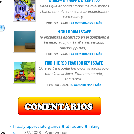
MONKEY GO HAPPY: STAGE 1022
te
Tienes que encontrar todos los mini monos
y hacer que el mono sea feliz encontrando
elementos y...
Feb - 09 - 2026 |
58 comentarios
|
Más
36
NIGHT ROOM ESCAPE
Te encuentras encerrado en el dormitorio e
intentas escapar de ella encontrando
objetos y pistas,...
Feb - 09 - 2026 |
31 comentarios
|
Más
FIND THE RED TRACTOR KEY ESCAPE
Quieres transportar heno con tu tractor rojo,
pero falta la llave. Para encontrarla,
encuentra...
Feb - 04 - 2026 |
6 comentarios
|
Más
I really appreciate games that require thinking
r
bñ
ra...
- 8/7/2026
- Anonymous