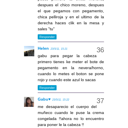
despues el chico moreno, despues
el que pegamos con pegamento,
chica pelliroja y en el ultimo de la
derecha haces clik en la mesa y
sales "tu"
Responder
Helen
23/5/11, 15:21
gabu para pegar la cabeza
primero tienes ke meter el bote de
pegamento en la nevera/horno,
cuando lo metes el boton se pone
rojo y cuando este azul lo sacas
Responder
Gabu♥
23/5/11, 15:22
me desaparecio el cuerpo del
muñeco cuando le puse la crema
congelada !!ahora no lo encuentro
para poner le la cabeza !!