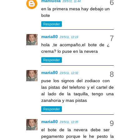
marilucia
23/5/11, 11:44
en la primera mesa hay debajo un
bote
Responder
maria80
23/5/11, 12:19
hola ,te acompaño,el bote de ¿
crema? lo puse en la nevera
Responder
maria80
23/5/11, 12:32
puse los signos del zodiaco con
las pistas del telefono y el cartel de
al lado de la taquilla, tengo una
zanahoria y mas pistas
Responder
maria80
23/5/11, 12:35
el bote de la nevera debe ser
pegamento porque le he pesto la