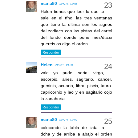
maria80
23/5/11, 13:05
Helen tienes que leer lo que te
sale en el tfno. las tres ventanas
que tiene la ultima son los signos
del zodiaco con las pistas del cartel
del fondo donde pone mes/dia.si
quereis os digo el orden
Responder
Helen
23/5/11, 13:09
vale ya pude, seria: virgo,
escorpio, aries, sagitario, cancer,
geminis, acuario, libra, piscis, tauro.
capricornio y leo y en sagitario cojo
la zanahoria
Responder
maria80
23/5/11, 13:09
colocando la tabla de izda. a
dcha y de arriba a abajo el orden