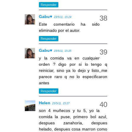
Responder
Gabu♥
23/5/11, 15:24
Este comentario ha sido
eliminado por el autor.
Responder
Gabu♥
23/5/11, 15:25
y la comida va en cualquier
orden ? digo por si lo tengo q
reiniciar, sino ya lo dejo y listo,,me
parece raro q no lo especificaron
antes
Responder
Helen
23/5/11, 15:27
son 4 muñecos y tu 5, yo la
comida la puse, primero bol azul,
despues zanahoria, despues
helado, despues cosa marron como