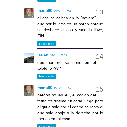
maria80
23/5/11, 12:54
el oso se coloca en la "nevera"
que por lo visto es un horno porque
se deshace el oso y sale la llave,
FIN
Responder
Helen
23/5/11, 12:54
que numero se pone en el
telefono????
Responder
maria80
23/5/11, 12:56
perdon no las lei , el codigo del
tefno es distinto en cada juego pero
al quue sale por el centro se resta el
que sale abajo a la derecha por lo
menos en mi caso
Responder