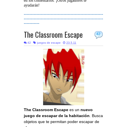
en los comentarios. ¡Otros jugadores te
ayudarán!
--------------------------------------------------------
--------------------------------------------------------
-----------
The Classroom Escape
42
42
juegos de escape
23.5.11
The Classroom Escape
es un
nuevo
juego de escapar de la habitación
. Busca
objetos que te permitan poder escapar de