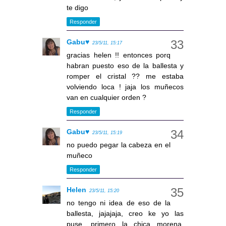
te digo
Responder
Gabu♥
23/5/11, 15:17
gracias helen !! entonces porq
habran puesto eso de la ballesta y
romper el cristal ?? me estaba
volviendo loca ! jaja los muñecos
van en cualquier orden ?
Responder
Gabu♥
23/5/11, 15:19
no puedo pegar la cabeza en el
muñeco
Responder
Helen
23/5/11, 15:20
no tengo ni idea de eso de la
ballesta, jajajaja, creo ke yo las
puse, primero la chica morena,