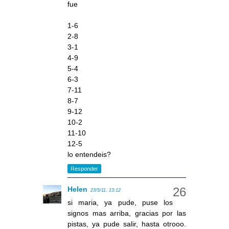
fue
1-6
2-8
3-1
4-9
5-4
6-3
7-11
8-7
9-12
10-2
11-10
12-5
lo entendeis?
Responder
Helen
23/5/11, 13:12
si maria, ya pude, puse los
signos mas arriba, gracias por las
pistas, ya pude salir, hasta otrooo.