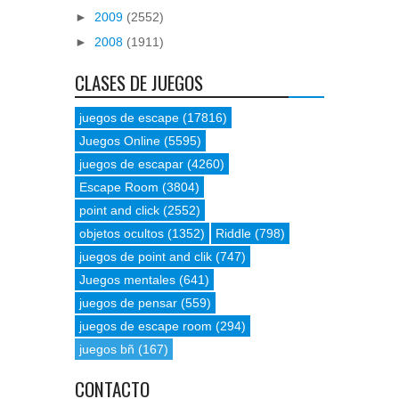
►
2009
(2552)
►
2008
(1911)
CLASES DE JUEGOS
juegos de escape
(17816)
Juegos Online
(5595)
juegos de escapar
(4260)
Escape Room
(3804)
point and click
(2552)
objetos ocultos
(1352)
Riddle
(798)
juegos de point and clik
(747)
Juegos mentales
(641)
juegos de pensar
(559)
juegos de escape room
(294)
juegos bñ
(167)
CONTACTO