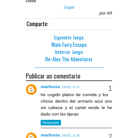
clase.
Jugar
por
bñ
Comparte:
Siguiente Juego:
Male Fairy Escape
Anterior Juego:
Re-Alex The Adventurer
Publicar un comentario
marilucia
23/5/11, 11:17
he cogido platos de comida y los
chicos dentro del armario azul uno
sin cabeza y el cartel verde le he
dado con las tijeras
Responder
marilucia
23/5/11, 11:30