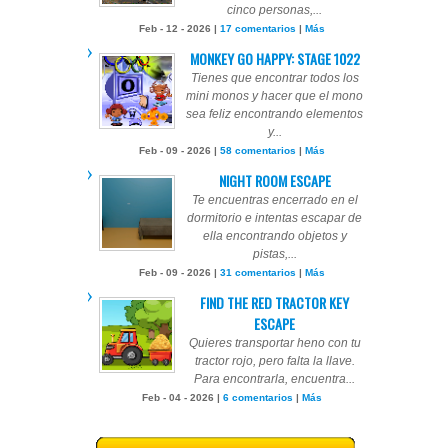
cinco personas,...
Feb - 12 - 2026 |
17 comentarios
|
Más
MONKEY GO HAPPY: STAGE 1022
Tienes que encontrar todos los
mini monos y hacer que el mono
sea feliz encontrando elementos
y...
Feb - 09 - 2026 |
58 comentarios
|
Más
NIGHT ROOM ESCAPE
Te encuentras encerrado en el
dormitorio e intentas escapar de
ella encontrando objetos y
pistas,...
Feb - 09 - 2026 |
31 comentarios
|
Más
FIND THE RED TRACTOR KEY
ESCAPE
Quieres transportar heno con tu
tractor rojo, pero falta la llave.
Para encontrarla, encuentra...
Feb - 04 - 2026 |
6 comentarios
|
Más