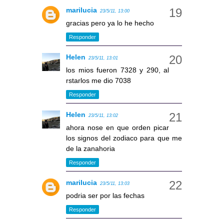
marilucia
23/5/11, 13:00
gracias pero ya lo he hecho
Responder
Helen
23/5/11, 13:01
los mios fueron 7328 y 290, al
rstarlos me dio 7038
Responder
Helen
23/5/11, 13:02
ahora nose en que orden picar
los signos del zodiaco para que me
de la zanahoria
Responder
marilucia
23/5/11, 13:03
podria ser por las fechas
Responder