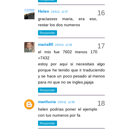
Helen
23/5/11, 12:57
graciassss maria, era eso,
restar los dos numeros
Responder
maria80
23/5/11, 12:58
el mio fue 7602 menos 170
=7432
estoy por aqui si necesitais algo
porque he tenido que ir traduciendo
y se hace un poco pesado al menos
para mi que no se ingles,jajaja
Responder
marilucia
23/5/11, 12:58
helen podrias poner el ejemplo
con tus numeros por fa
Responder