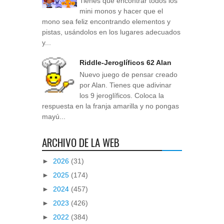
Tienes que encontrar todos los
mini monos y hacer que el
mono sea feliz encontrando elementos y
pistas, usándolos en los lugares adecuados
y...
Riddle-Jeroglíficos 62 Alan
Nuevo juego de pensar creado
por Alan. Tienes que adivinar
los 9 jeroglíficos. Coloca la
respuesta en la franja amarilla y no pongas
mayú...
ARCHIVO DE LA WEB
►
2026
(31)
►
2025
(174)
►
2024
(457)
►
2023
(426)
►
2022
(384)