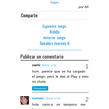
Jugar
por
bñ
Comparte:
Siguiente Juego:
Riddle
Anterior Juego:
Sneaky's Journey 6
Publicar un comentario
carin
22/4/11, 17:24
hum...parece que se ha cargado
el juego, pero le das al Play y esto
no chuta
Responder
iceman
22/4/11, 17:26
hola carin,a mi tampoco me