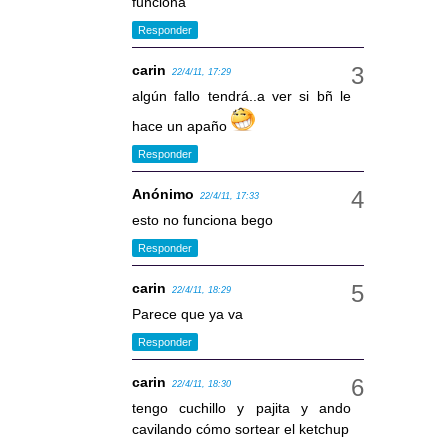
funciona
Responder
carin
22/4/11, 17:29
algún fallo tendrá..a ver si bñ le
hace un apaño
Responder
Anónimo
22/4/11, 17:33
esto no funciona bego
Responder
carin
22/4/11, 18:29
Parece que ya va
Responder
carin
22/4/11, 18:30
tengo cuchillo y pajita y ando
cavilando cómo sortear el ketchup