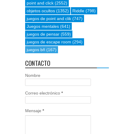
point and click
(2552)
objetos ocultos
(1352)
Riddle
(798)
juegos de point and clik
(747)
Juegos mentales
(641)
juegos de pensar
(559)
juegos de escape room
(294)
juegos bñ
(167)
CONTACTO
Nombre
Correo electrónico
*
Mensaje
*