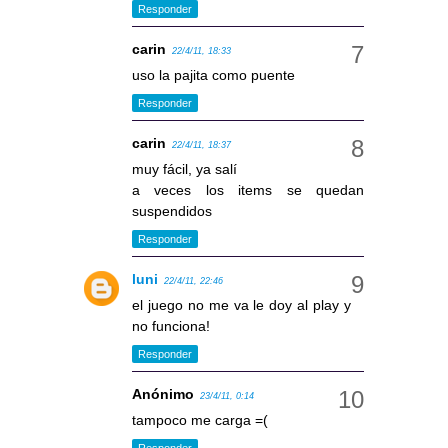
Responder
carin
22/4/11, 18:33
uso la pajita como puente
Responder
carin
22/4/11, 18:37
muy fácil, ya salí
a veces los items se quedan
suspendidos
Responder
luni
22/4/11, 22:46
el juego no me va le doy al play y
no funciona!
Responder
Anónimo
23/4/11, 0:14
tampoco me carga =(