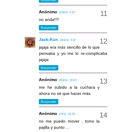
Responder
Anónimo
23/4/11, 0:47
no anda!!!!
Responder
Jack-Kun
24/4/11, 6:32
jajaja era más sencillo de lo que
pensaba y yo me lo re-complicaba
jajaja
Responder
Anónimo
25/4/11, 19:23
me he subido a la cuchara y
ahora no sé que hacer más.
Responder
Anónimo
2/5/11, 22:59
no me puedo mover , tomo la
pajilla y punto ...