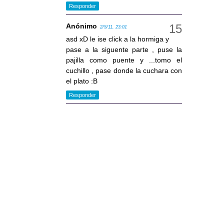
Responder
Anónimo
2/5/11, 23:01
asd xD le ise click a la hormiga y
pase a la siguente parte , puse la
pajilla como puente y ...tomo el
cuchillo , pase donde la cuchara con
el plato :B
Responder