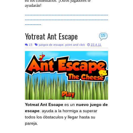
en los comentarios. ¡Otros jugadores te
ayudarán!
--------------------------------------------------------
--------------------------------------------------------
-----------
Yotreat Ant Escape
15
15
juegos de escape
,
point and click
22.4.11
Yotreat Ant Escape
es un
nuevo juego de
escape
. ayuda a la hormiga a superar
todos los óbstaculos y llegar hasta su
pareja.