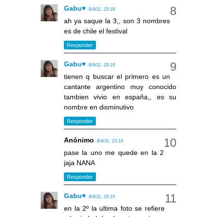
Gabu♥
8/4/11, 23:18
ah ya saque la 3,, son 3 nombres
es de chile el festival
Responder
Gabu♥
8/4/11, 23:18
tienen q buscar el primero es un
cantante argentino muy conocido
tambien vivio en españa,, es su
nombre en disminutivo
Responder
Anónimo
8/4/11, 23:19
pase la uno me quede en la 2
jaja NANA
Responder
Gabu♥
8/4/11, 23:19
en la 2º la ultima foto se refiere