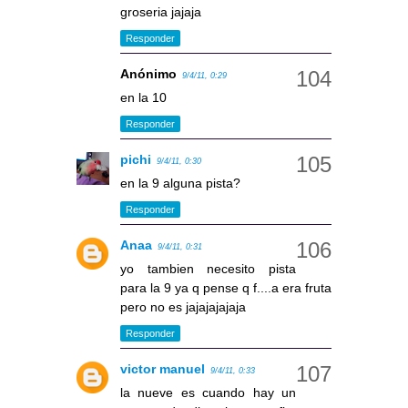
groseria jajaja
Responder
Anónimo
9/4/11, 0:29
en la 10
Responder
pichi
9/4/11, 0:30
en la 9 alguna pista?
Responder
Anaa
9/4/11, 0:31
yo tambien necesito pista
para la 9 ya q pense q f....a era fruta
pero no es jajajajajaja
Responder
victor manuel
9/4/11, 0:33
la nueve es cuando hay un