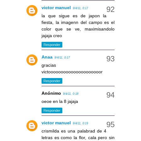
victor manuel
9/4/11, 0:17
la que sigue es de japon la
fiesta, la imagenn del campo es el
color que se ve, maximisandolo
jajaja creo
Responder
Anaa
9/4/11, 0:17
gracias
victooooooooooooooooooooor
Responder
Anónimo
9/4/11, 0:18
oeoe en la 8 jajaja
Responder
victor manuel
9/4/11, 0:19
crismilda es una palabrad de 4
letras es como la flor, cala pero sin