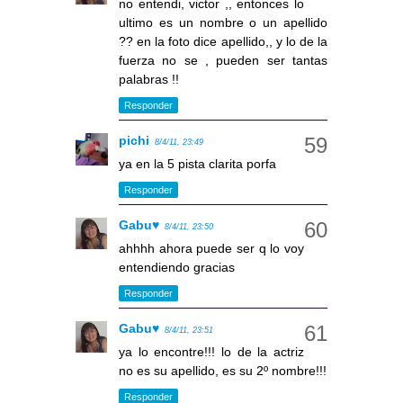
no entendi, victor ,, entonces lo
ultimo es un nombre o un apellido
?? en la foto dice apellido,, y lo de la
fuerza no se , pueden ser tantas
palabras !!
Responder
pichi
8/4/11, 23:49
ya en la 5 pista clarita porfa
Responder
Gabu♥
8/4/11, 23:50
ahhhh ahora puede ser q lo voy
entendiendo gracias
Responder
Gabu♥
8/4/11, 23:51
ya lo encontre!!! lo de la actriz
no es su apellido, es su 2º nombre!!!
Responder