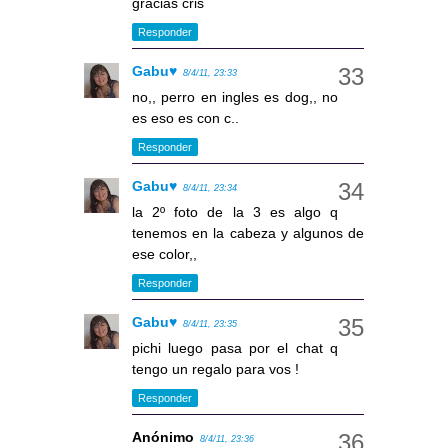
gracias cris
Responder
Gabu♥
8/4/11, 23:33
no,, perro en ingles es dog,, no
es eso es con c..
Responder
Gabu♥
8/4/11, 23:34
la 2º foto de la 3 es algo q
tenemos en la cabeza y algunos de
ese color,,
Responder
Gabu♥
8/4/11, 23:35
pichi luego pasa por el chat q
tengo un regalo para vos !
Responder
Anónimo
8/4/11, 23:36