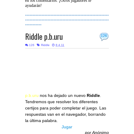
en los comentarios. ¡Otros jugadores te
ayudarán!
--------------------------------------------------------
--------------------------------------------------------
-----------
Riddle p.b.uru
126
126
Riddle
8.4.11
p.b.uru
nos ha dejado un nuevo
Riddle
.
Tendremos que resolver los diferentes
certijos para poder completar el juego. Las
respuestas van en el navegador, borrando
la última palabra.
Jugar
por
Anónimo