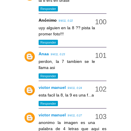
la 8 ers en brasil
Responder
Anónimo
9/4/11, 0:22
uyy alguien en la 8 ?? pista la
promer foto!!!
Responder
Anaa
9/4/11, 0:23
perdon, la 7 tambien se le
llama asi
Responder
victor manuel
9/4/11, 0:24
esta facil la 8, la 9 es una f...a
Responder
victor manuel
9/4/11, 0:27
anonimo la imagen es una
palabra de 4 letras que aqui es