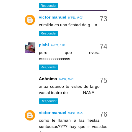
Responder
victor manuel
9/4/11, 0:03
crimilda es una fiestad de g....a
Responder
pichi
9/4/11, 0:03
pero que rivera
essssssssssssss
Responder
Anónimo
9/4/11, 0:03
anaa cuando te vistes de largo
vas al teatro de ........... NANA
Responder
victor manuel
9/4/11, 0:05
como le llaman a las fiestas
suntuosas???? hay que ir vestidos