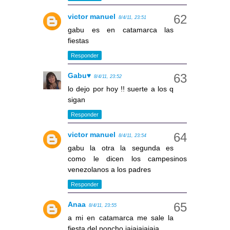
victor manuel
8/4/11, 23:51
gabu es en catamarca las
fiestas
Responder
Gabu♥
8/4/11, 23:52
lo dejo por hoy !! suerte a los q
sigan
Responder
victor manuel
8/4/11, 23:54
gabu la otra la segunda es
como le dicen los campesinos
venezolanos a los padres
Responder
Anaa
8/4/11, 23:55
a mi en catamarca me sale la
fiesta del poncho jajajajajaja