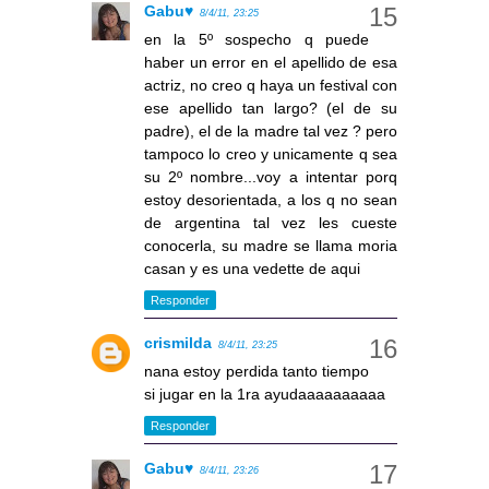
Gabu♥
8/4/11, 23:25
en la 5º sospecho q puede
haber un error en el apellido de esa
actriz, no creo q haya un festival con
ese apellido tan largo? (el de su
padre), el de la madre tal vez ? pero
tampoco lo creo y unicamente q sea
su 2º nombre...voy a intentar porq
estoy desorientada, a los q no sean
de argentina tal vez les cueste
conocerla, su madre se llama moria
casan y es una vedette de aqui
Responder
crismilda
8/4/11, 23:25
nana estoy perdida tanto tiempo
si jugar en la 1ra ayudaaaaaaaaaa
Responder
Gabu♥
8/4/11, 23:26