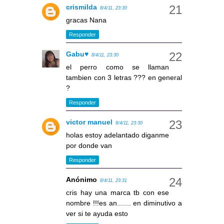
crismilda
8/4/11, 23:30
gracas Nana
Responder
Gabu♥
8/4/11, 23:30
el perro como se llaman
tambien con 3 letras ??? en general
?
Responder
victor manuel
8/4/11, 23:30
holas estoy adelantado diganme
por donde van
Responder
Anónimo
8/4/11, 23:31
cris hay una marca tb con ese
nombre !!!es an....... en diminutivo a
ver si te ayuda esto