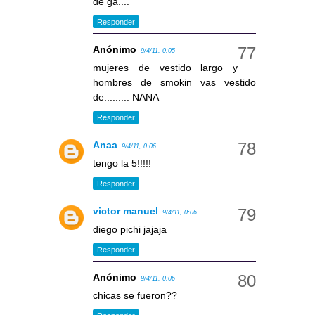
de ga....
Responder
Anónimo
9/4/11, 0:05
mujeres de vestido largo y
hombres de smokin vas vestido
de......... NANA
Responder
Anaa
9/4/11, 0:06
tengo la 5!!!!!
Responder
victor manuel
9/4/11, 0:06
diego pichi jajaja
Responder
Anónimo
9/4/11, 0:06
chicas se fueron??