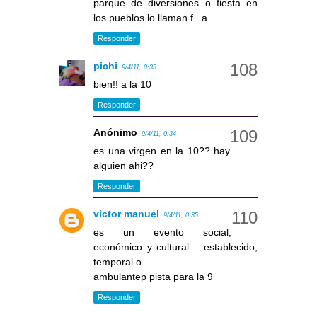
parque de diversiones o fiesta en
los pueblos lo llaman f...a
Responder
pichi
9/4/11, 0:33
bien!! a la 10
Responder
Anónimo
9/4/11, 0:34
es una virgen en la 10?? hay
alguien ahi??
Responder
victor manuel
9/4/11, 0:35
es un evento social,
económico y cultural —establecido,
temporal o
ambulantep pista para la 9
Responder