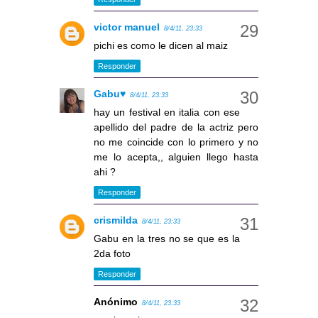
victor manuel
8/4/11, 23:33
pichi es como le dicen al maiz
Responder
Gabu♥
8/4/11, 23:33
hay un festival en italia con ese
apellido del padre de la actriz pero
no me coincide con lo primero y no
me lo acepta,, alguien llego hasta
ahi ?
Responder
crismilda
8/4/11, 23:33
Gabu en la tres no se que es la
2da foto
Responder
Anónimo
8/4/11, 23:33