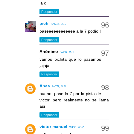
la c
Responder
pichi
9/4/11, 0:19
paseeeeeeeeeeee a la 7 podio!!
Responder
Anónimo
9/4/11, 0:21
vamos pichita que lo pasamos
jajaja
Responder
Anaa
9/4/11, 0:21
bueno, pase la 7 por la pista de
victor, pero realmente no se llama
asi
Responder
victor manuel
9/4/11, 0:22