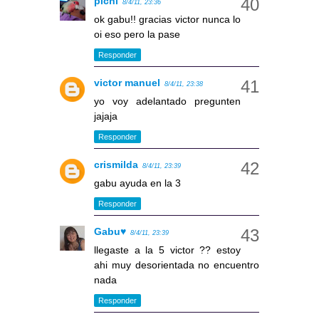
pichi
8/4/11, 23:36
ok gabu!! gracias victor nunca lo
oi eso pero la pase
Responder
victor manuel
8/4/11, 23:38
yo voy adelantado pregunten
jajaja
Responder
crismilda
8/4/11, 23:39
gabu ayuda en la 3
Responder
Gabu♥
8/4/11, 23:39
llegaste a la 5 victor ?? estoy
ahi muy desorientada no encuentro
nada
Responder