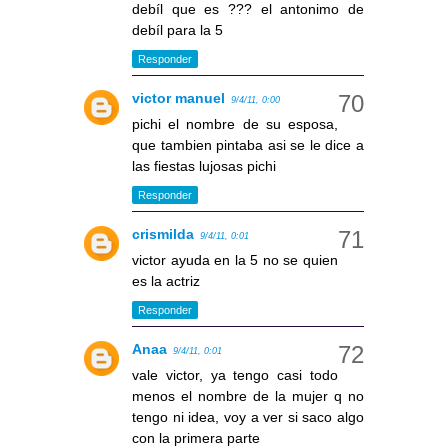
debíl que es ??? el antonimo de
debíl para la 5
Responder
victor manuel
9/4/11, 0:00
pichi el nombre de su esposa,
que tambien pintaba asi se le dice a
las fiestas lujosas pichi
Responder
crismilda
9/4/11, 0:01
victor ayuda en la 5 no se quien
es la actriz
Responder
Anaa
9/4/11, 0:01
vale victor, ya tengo casi todo
menos el nombre de la mujer q no
tengo ni idea, voy a ver si saco algo
con la primera parte