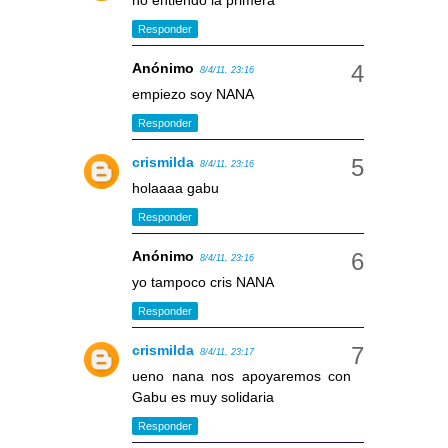
no entiendo la primera
Responder
Anónimo
8/4/11, 23:16
empiezo soy NANA
Responder
crismilda
8/4/11, 23:16
holaaaa gabu
Responder
Anónimo
8/4/11, 23:16
yo tampoco cris NANA
Responder
crismilda
8/4/11, 23:17
ueno nana nos apoyaremos con
Gabu es muy solidaria
Responder