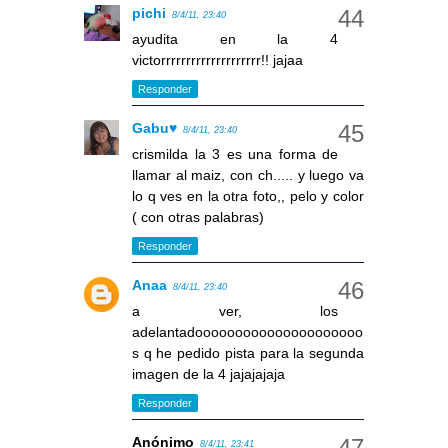
pichi
8/4/11, 23:40
ayudita en la 4
victorrrrrrrrrrrrrrrrrrrr!! jajaa
Responder
Gabu♥
8/4/11, 23:40
crismilda la 3 es una forma de
llamar al maiz, con ch..... y luego va
lo q ves en la otra foto,, pelo y color
( con otras palabras)
Responder
Anaa
8/4/11, 23:40
a ver, los
adelantadooooooooooooooooooooo
s q he pedido pista para la segunda
imagen de la 4 jajajajaja
Responder
Anónimo
8/4/11, 23:41