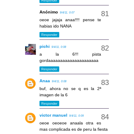
Responder
Anónimo
9/4/11, 0:07
oeoe jajaja anaa!!!! pense te
habias ido NANA
Responder
pichi
9/4/11, 0:08
a la 6!!! pista
gordaaaaaaaaaaaaaaaaaaaaa
Responder
Anaa
9/4/11, 0:08
buf, ahora no se q es la 2ª
imagen de la 6
Responder
victor manuel
9/4/11, 0:09
oeoe oeoeoe anaala otra es
mas complicada es de peru la fiesta