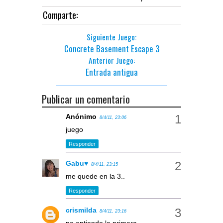
Comparte:
Siguiente Juego:
Concrete Basement Escape 3
Anterior Juego:
Entrada antigua
Publicar un comentario
Anónimo
8/4/11, 23:06
juego
Responder
Gabu♥
8/4/11, 23:15
me quede en la 3..
Responder
crismilda
8/4/11, 23:16