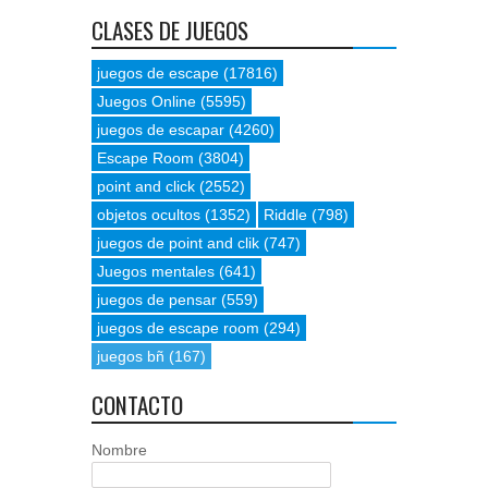
CLASES DE JUEGOS
juegos de escape
(17816)
Juegos Online
(5595)
juegos de escapar
(4260)
Escape Room
(3804)
point and click
(2552)
objetos ocultos
(1352)
Riddle
(798)
juegos de point and clik
(747)
Juegos mentales
(641)
juegos de pensar
(559)
juegos de escape room
(294)
juegos bñ
(167)
CONTACTO
Nombre