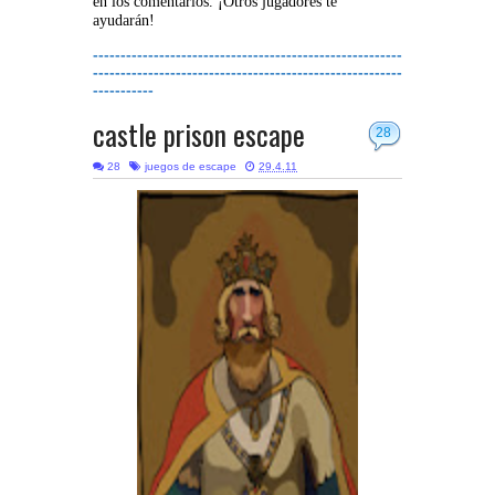
en los comentarios. ¡Otros jugadores te
ayudarán!
--------------------------------------------------------
--------------------------------------------------------
-----------
castle prison escape
28
28
juegos de escape
29.4.11