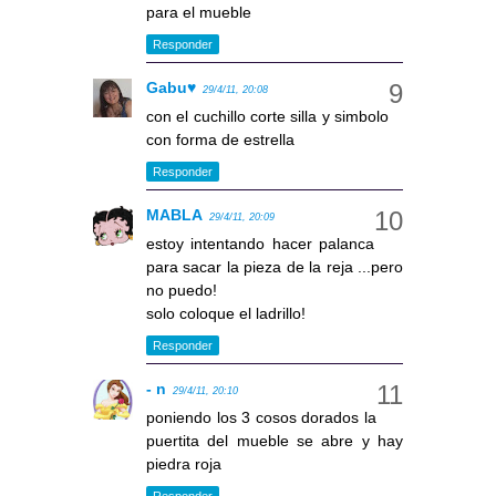
para el mueble
Responder
Gabu♥
29/4/11, 20:08
con el cuchillo corte silla y simbolo
con forma de estrella
Responder
MABLA
29/4/11, 20:09
estoy intentando hacer palanca
para sacar la pieza de la reja ...pero
no puedo!
solo coloque el ladrillo!
Responder
- n
29/4/11, 20:10
poniendo los 3 cosos dorados la
puertita del mueble se abre y hay
piedra roja
Responder