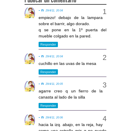
- n
29/4/11, 20:04
empiezo! debajo de la lampara
sobre el barrir, algo dorado.
q se pone en la 1º puerta del
mueble colgado en la pared.
Responder
- n
29/4/11, 20:04
cuchillo en las uvas de la mesa
Responder
- n
29/4/11, 20:05
agarre creo q un fierro de la
canasta al lado de la silla
Responder
- n
29/4/11, 20:06
hacia la izq. abajo, en la reja, hay
como una estrella gris q no puedo