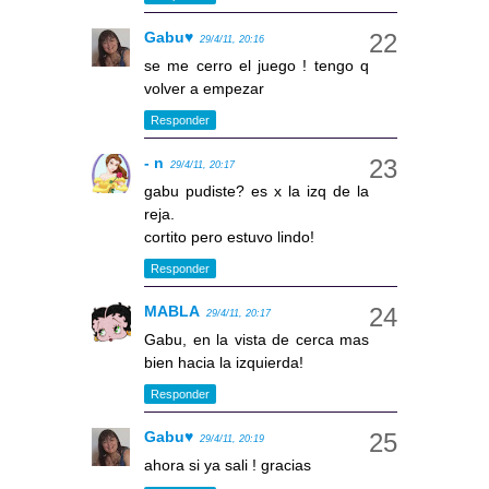
Gabu♥
29/4/11, 20:16
se me cerro el juego ! tengo q
volver a empezar
Responder
- n
29/4/11, 20:17
gabu pudiste? es x la izq de la
reja.
cortito pero estuvo lindo!
Responder
MABLA
29/4/11, 20:17
Gabu, en la vista de cerca mas
bien hacia la izquierda!
Responder
Gabu♥
29/4/11, 20:19
ahora si ya sali ! gracias