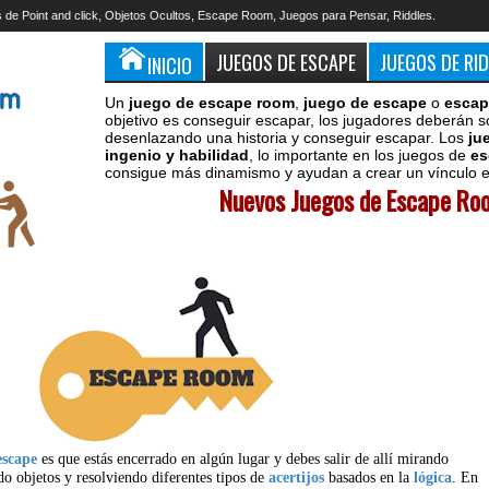
 de Point and click, Objetos Ocultos, Escape Room, Juegos para Pensar, Riddles.
JUEGOS DE ESCAPE
JUEGOS DE RI
INICIO
Un
juego de escape room
,
juego de escape
o
escap
objetivo es conseguir escapar, los jugadores deberán s
desenlazando una historia y conseguir escapar. Los
ju
ingenio y habilidad
, lo importante en los juegos de
es
consigue más dinamismo y ayudan a crear un vínculo en
Nuevos Juegos de Escape Roo
escape
es que estás encerrado en algún lugar y debes salir de allí mirando
do objetos y resolviendo diferentes tipos de
acertijos
basados en la
lógica
. En