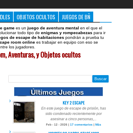
DDLES
OBJETOS OCULTOS
JUEGOS DE BÑ
e game
es un
juego de aventura mental
en el que el
olucionar todo tipo de
enigmas y rompecabezas
para ir
egos de escape de habitaciones
pondrán a prueba tu
cape room online
es trabajar en equipo con eso se
tre los jugadores.
m, Aventuras, y Objetos ocultos
KEY 2 ESCAPE
En este juego de escape de prisión, has
sido condenado recientemente por
asesinar a cinco personas,...
Feb - 12 - 2026 |
17 comentarios
|
Más