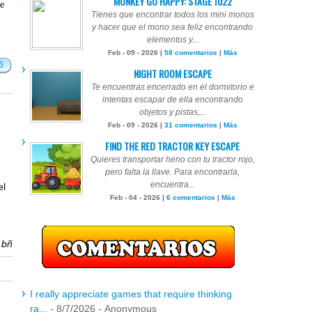
MONKEY GO HAPPY: STAGE 1022
te
Tienes que encontrar todos los mini monos
y hacer que el mono sea feliz encontrando
elementos y...
Feb - 09 - 2026 |
58 comentarios
|
Más
6
NIGHT ROOM ESCAPE
Te encuentras encerrado en el dormitorio e
intentas escapar de ella encontrando
objetos y pistas,...
Feb - 09 - 2026 |
31 comentarios
|
Más
FIND THE RED TRACTOR KEY ESCAPE
Quieres transportar heno con tu tractor rojo,
á
pero falta la llave. Para encontrarla,
encuentra...
el
Feb - 04 - 2026 |
6 comentarios
|
Más
r
bñ
I really appreciate games that require thinking
ra...
- 8/7/2026
- Anonymous