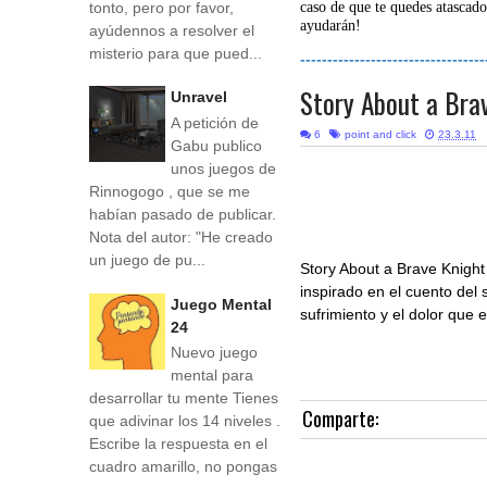
tonto, pero por favor,
caso de que te quedes atascado
ayudarán!
ayúdennos a resolver el
misterio para que pued...
----------------------------------
Story About a Bra
Unravel
A petición de
6
point and click
23.3.11
Gabu publico
unos juegos de
Rinnogogo , que se me
habían pasado de publicar.
Nota del autor: "He creado
un juego de pu...
Story About a Brave Knigh
inspirado en el cuento del 
Juego Mental
sufrimiento y el dolor que
24
Nuevo juego
mental para
desarrollar tu mente Tienes
Comparte:
que adivinar los 14 niveles .
Escribe la respuesta en el
cuadro amarillo, no pongas