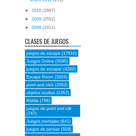
►
2010
(2867)
►
2009
(2552)
►
2008
(1911)
CLASES DE JUEGOS
juegos de escape
(17816)
Juegos Online
(5595)
juegos de escapar
(4260)
Escape Room
(3804)
point and click
(2552)
objetos ocultos
(1352)
Riddle
(798)
juegos de point and clik
(747)
Juegos mentales
(641)
juegos de pensar
(559)