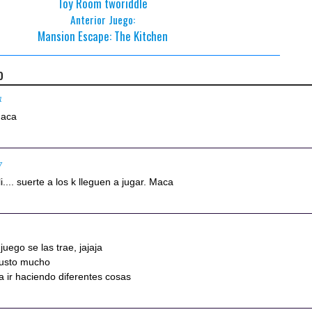
Toy Room tworiddle
Anterior Juego:
Mansion Escape: The Kitchen
o
1
Maca
7
li.... suerte a los k lleguen a jugar. Maca
juego se las trae, jajaja
gusto mucho
ra ir haciendo diferentes cosas