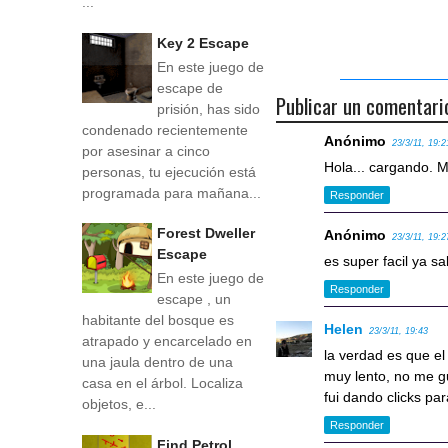
...
Key 2 Escape
En este juego de
escape de
Publicar un comentari
prisión, has sido
condenado recientemente
Anónimo
23/3/11, 19:2
por asesinar a cinco
Hola... cargando. 
personas, tu ejecución está
programada para mañana...
Responder
Forest Dweller
Anónimo
23/3/11, 19:2
Escape
es super facil ya sa
En este juego de
Responder
escape , un
habitante del bosque es
Helen
23/3/11, 19:43
atrapado y encarcelado en
la verdad es que el 
una jaula dentro de una
muy lento, no me 
casa en el árbol. Localiza
fui dando clicks pa
objetos, e...
Responder
Find Petrol