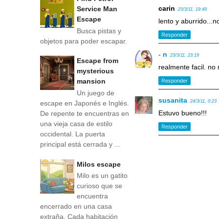
carin
Service Man
23/3/11, 19:49
Escape
lento y aburrido...
Busca pistas y
Responder
objetos para poder escapar.
- n
23/3/11, 23:19
Escape from
realmente facil. no 
mysterious
mansion
Responder
Un juego de
susanita
24/3/11, 0:23
escape en Japonés e Inglés.
Estuvo bueno!!!
De repente te encuentras en
una vieja casa de estilo
Responder
occidental. La puerta
principal está cerrada y ...
Milos escape
Milo es un gatito
curioso que se
encuentra
encerrado en una casa
extraña. Cada habitación