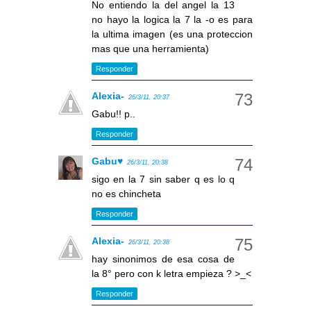
No entiendo la del angel la 13
no hayo la logica la 7 la -o es para
la ultima imagen (es una proteccion
mas que una herramienta)
Responder
Alexia-
26/3/11, 20:37
Gabu!! p..
Responder
Gabu♥
26/3/11, 20:38
sigo en la 7 sin saber q es lo q
no es chincheta
Responder
Alexia-
26/3/11, 20:38
hay sinonimos de esa cosa de
la 8° pero con k letra empieza ? >_<
Responder