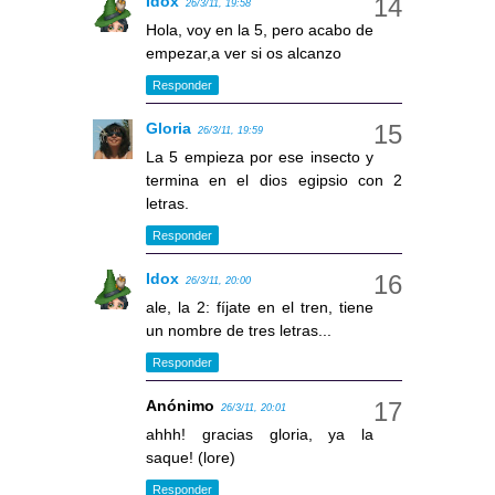
Idox
26/3/11, 19:58
Hola, voy en la 5, pero acabo de
empezar,a ver si os alcanzo
Responder
Gloria
26/3/11, 19:59
La 5 empieza por ese insecto y
termina en el dios egipsio con 2
letras.
Responder
Idox
26/3/11, 20:00
ale, la 2: fíjate en el tren, tiene
un nombre de tres letras...
Responder
Anónimo
26/3/11, 20:01
ahhh! gracias gloria, ya la
saque! (lore)
Responder