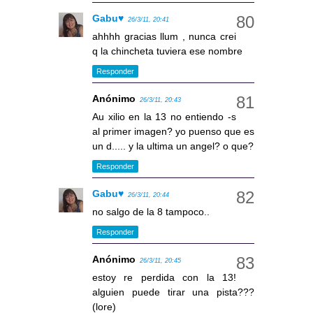
Gabu♥
26/3/11, 20:41
ahhhh gracias llum , nunca crei
q la chincheta tuviera ese nombre
Responder
Anónimo
26/3/11, 20:43
Au xilio en la 13 no entiendo -s
al primer imagen? yo puenso que es
un d..... y la ultima un angel? o que?
Responder
Gabu♥
26/3/11, 20:44
no salgo de la 8 tampoco..
Responder
Anónimo
26/3/11, 20:45
estoy re perdida con la 13!
alguien puede tirar una pista???
(lore)