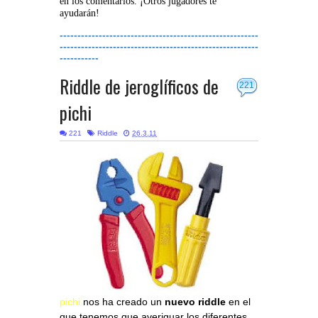
en los comentarios. ¡Otros jugadores te
ayudarán!
--------------------------------------------------------
--------------------------------------------------------
-----------
Riddle de jeroglíficos de
221
pichi
221
Riddle
26.3.11
pichi
nos ha creado un
nuevo riddle
en el
que tenemos que averiguar los diferentes