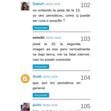
Gabu♥
26/3/11, 20:58
no entiendo la pista de la 13,
yo veo periodicos, como q puede
ser rosa o amarillo ?
Responder
conchi
26/3/11, 20:58
pasé la 16, la segunda
imagen es eso pero normalmente
va bajo tierra, me va fatal internet,
casi no puedo comentar
Responder
Anali
26/3/11, 20:59
que son los periodicos en
general
Responder
pichi
26/3/11, 21:00