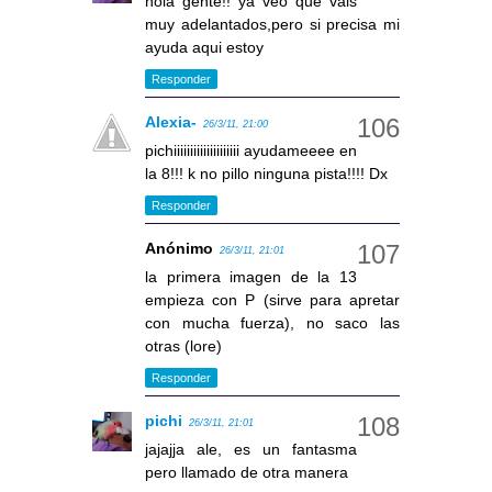
hola gente!! ya veo que vais
muy adelantados,pero si precisa mi
ayuda aqui estoy
Responder
Alexia-
26/3/11, 21:00
pichiiiiiiiiiiiiiiiiiiii ayudameeee en
la 8!!! k no pillo ninguna pista!!!! Dx
Responder
Anónimo
26/3/11, 21:01
la primera imagen de la 13
empieza con P (sirve para apretar
con mucha fuerza), no saco las
otras (lore)
Responder
pichi
26/3/11, 21:01
jajajja ale, es un fantasma
pero llamado de otra manera