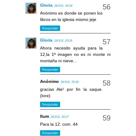
Gloria
26/3/11, 20:24
Anónimo es donde se ponen los
libros en la iglesia mismo jeje
Responder
Gloria
26/3/11, 20:26
Ahora necesito ayuda para la
12,la 1ª imagen no es ni monte ni
montaña ni nieve...
Responder
Anónimo
26/3/11, 20:26
gracias Ale! por fin la saque.
(lore)
Responder
llum
26/3/11, 20:27
Para la 12: com. 44
Responder