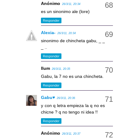
Anónimo
26/3/11, 20:34
es un sinonimo ale (lore)
Responder
Alexia-
26/3/11, 20:34
sinonimo de chincheta gabu, _ _
_ ..
Responder
llum
26/3/11, 20:35
Gabu, la 7 no es una chincheta.
Responder
Gabu♥
26/3/11, 20:36
y con q letra empieza la q no es
chicne ? q no tengo ni idea !!
Responder
Anónimo
26/3/11, 20:37