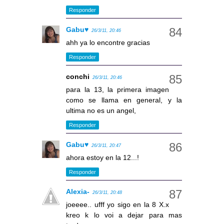
Responder
Gabu♥
26/3/11, 20:46
ahh ya lo encontre gracias
Responder
conchi
26/3/11, 20:46
para la 13, la primera imagen
como se llama en general, y la
ultima no es un angel,
Responder
Gabu♥
26/3/11, 20:47
ahora estoy en la 12...!
Responder
Alexia-
26/3/11, 20:48
joeeee.. ufff yo sigo en la 8 X.x
kreo k lo voi a dejar para mas