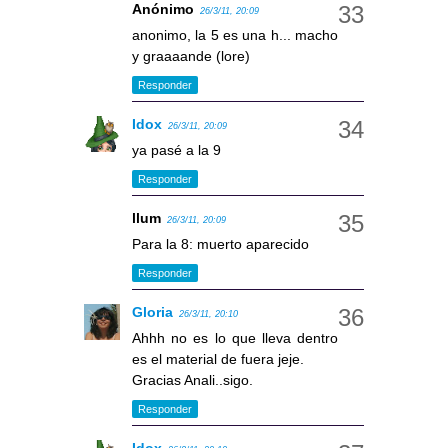
Anónimo
26/3/11, 20:09
anonimo, la 5 es una h... macho
y graaaande (lore)
Responder
Idox
26/3/11, 20:09
ya pasé a la 9
Responder
llum
26/3/11, 20:09
Para la 8: muerto aparecido
Responder
Gloria
26/3/11, 20:10
Ahhh no es lo que lleva dentro
es el material de fuera jeje.
Gracias Anali..sigo.
Responder