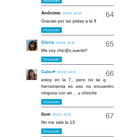
Responder
Anónimo
26/3/11, 20:29
Gracias por las pistas a la 9
Responder
Gloria
26/3/11, 20:32
Me voy chic@s,suerte!!
Responder
Gabu♥
26/3/11, 20:33
estoy en la 7,, pero no se q
herramienta es eso no encuentro
ninguna con atr.... y chinche
Responder
llum
26/3/11, 20:34
No me sale la 13.
Responder