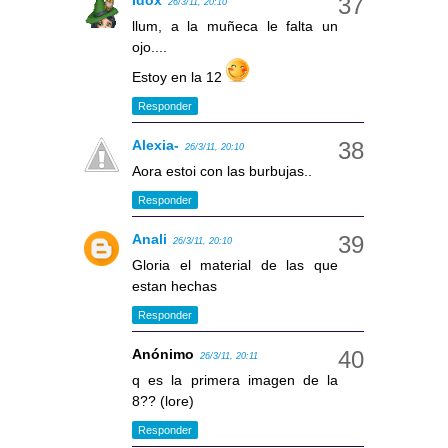
Idox
26/3/11, 20:10
llum, a la muñeca le falta un
ojo....
Estoy en la 12
Responder
Alexia-
26/3/11, 20:10
Aora estoi con las burbujas..
Responder
Anali
26/3/11, 20:10
Gloria el material de las que
estan hechas
Responder
Anónimo
26/3/11, 20:11
q es la primera imagen de la
8?? (lore)
Responder