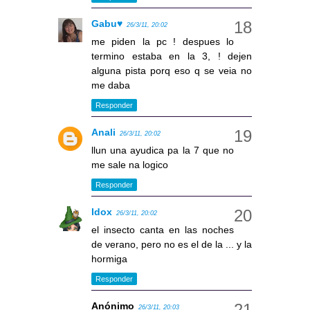
Gabu♥
26/3/11, 20:02
me piden la pc ! despues lo
termino estaba en la 3, ! dejen
alguna pista porq eso q se veia no
me daba
Responder
Anali
26/3/11, 20:02
llun una ayudica pa la 7 que no
me sale na logico
Responder
Idox
26/3/11, 20:02
el insecto canta en las noches
de verano, pero no es el de la ... y la
hormiga
Responder
Anónimo
26/3/11, 20:03