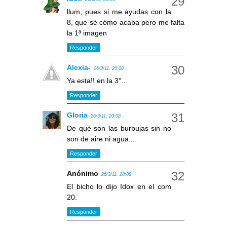
llum, pues si me ayudas con la
8, que sé cómo acaba pero me falta
la 1ª imagen
Responder
Alexia-
26/3/11, 20:08
Ya esta!! en la 3°..
Responder
Gloria
26/3/11, 20:08
De qué son las burbujas sin no
son de aire ni agua....
Responder
Anónimo
26/3/11, 20:08
El bicho lo dijo Idox en el com
20.
Responder