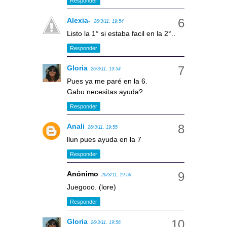
Responder
Alexia-
26/3/11, 19:54
Listo la 1° si estaba facil en la 2°..
Responder
Gloria
26/3/11, 19:54
Pues ya me paré en la 6.
Gabu necesitas ayuda?
Responder
Anali
26/3/11, 19:55
llun pues ayuda en la 7
Responder
Anónimo
26/3/11, 19:56
Juegooo. (lore)
Responder
Gloria
26/3/11, 19:56