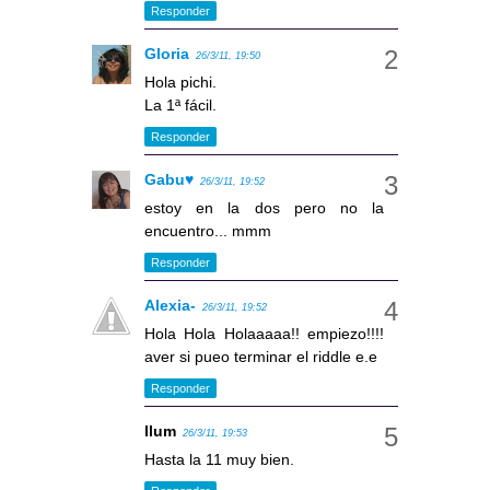
Responder
Gloria
26/3/11, 19:50
Hola pichi.
La 1ª fácil.
Responder
Gabu♥
26/3/11, 19:52
estoy en la dos pero no la
encuentro... mmm
Responder
Alexia-
26/3/11, 19:52
Hola Hola Holaaaaa!! empiezo!!!!
aver si pueo terminar el riddle e.e
Responder
llum
26/3/11, 19:53
Hasta la 11 muy bien.