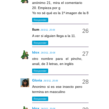
anónimo 21, mira el comentario
20. Empieza por g
Yo no sé qué es la 1ª imagen de la 8
Responder
llum
26/3/11, 20:06
A ver si alguien llega a la 11.
Responder
Idox
26/3/11, 20:06
otro nombre para el pincho,
anali, de 3 letras, en inglés
Responder
Gloria
26/3/11, 20:06
Anonimo si es ese insecto pero
termina en masculino
Responder
Idox
26/3/11, 20:06