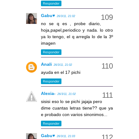
Responder
Gabu♥
26/3/11, 21:02
no se q es , probe diario,
hoja,papel,periodico y nada. lo otro
ya lo tengo, el q arregla lo de la 3º
imagen
Responder
Anali
26/3/11, 21:02
ayuda en el 17 pichi
Responder
Alexia-
26/3/11, 21:02
sisisi eso lo se pichi jajaja pero
dime cuantas letras tiene?? que ya
e probado con varios sinonimos...
Responder
Gabu♥
26/3/11, 21:03