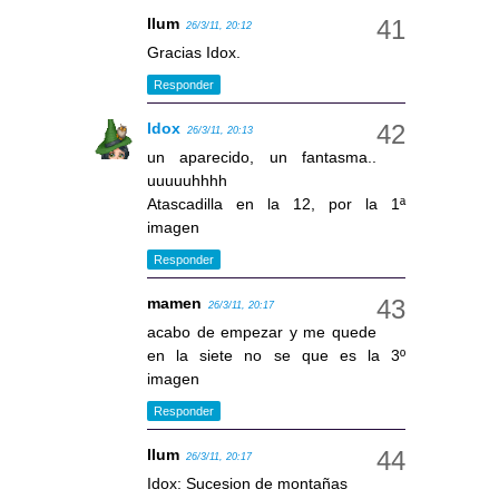
llum
26/3/11, 20:12
Gracias Idox.
Responder
Idox
26/3/11, 20:13
un aparecido, un fantasma..
uuuuuhhhh
Atascadilla en la 12, por la 1ª
imagen
Responder
mamen
26/3/11, 20:17
acabo de empezar y me quede
en la siete no se que es la 3º
imagen
Responder
llum
26/3/11, 20:17
Idox: Sucesion de montañas