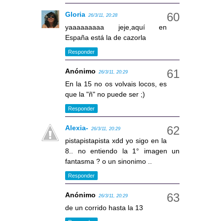
Gloria
26/3/11, 20:28
yaaaaaaaaa jeje,aquí en
España está la de cazorla
Responder
Anónimo
26/3/11, 20:29
En la 15 no os volvais locos, es
que la "ñ" no puede ser ;)
Responder
Alexia-
26/3/11, 20:29
pistapistapista xdd yo sigo en la
8.. no entiendo la 1° imagen un
fantasma ? o un sinonimo ..
Responder
Anónimo
26/3/11, 20:29
de un corrido hasta la 13