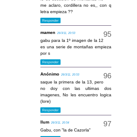
me aclaro, cordillera no es,, con q
letra empieza ??
Responder
mamen
26/3/11, 20:53
gabu para la 1º imagen de la 12
es una serie de montañas empieza
por s
Responder
Anónimo
26/3/11, 20:53
saque la primera de la 13, pero
no doy con las ultimas dos
imagenes, No les encuentro logica
(lore)
Responder
llum
26/3/11, 20:54
Gabu, con "la de Cazorla"