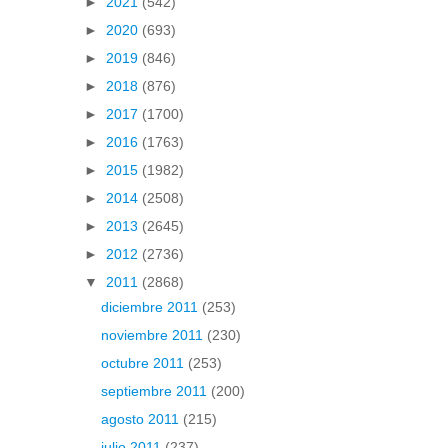
►
2021
(542)
►
2020
(693)
►
2019
(846)
►
2018
(876)
►
2017
(1700)
►
2016
(1763)
►
2015
(1982)
►
2014
(2508)
►
2013
(2645)
►
2012
(2736)
▼
2011
(2868)
diciembre 2011
(253)
noviembre 2011
(230)
octubre 2011
(253)
septiembre 2011
(200)
agosto 2011
(215)
julio 2011
(237)