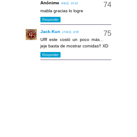
Anónimo
4/4/11, 19:16
mabla gracias lo logre
Responder
Jack-Kun
17/4/11, 4:55
Ufff este costó un poco más...
jeje basta de mostrar comidas!! XD
Responder