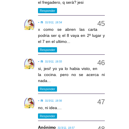
el fregadero, q serà? jesi
Responder
- n
31/3/11, 18:54
x como se abren las carta
podria ser q el 8 vaya en 2º lugar y
el 7 en el ultimo...
Responder
- n
31/3/11, 18:55
si, jesi! yo ya lo habia visto, en
la cocina. pero no se acerca ni
nada...
Responder
- n
31/3/11, 18:56
no, ni idea....
Responder
Anónimo
31/3/11, 18:57