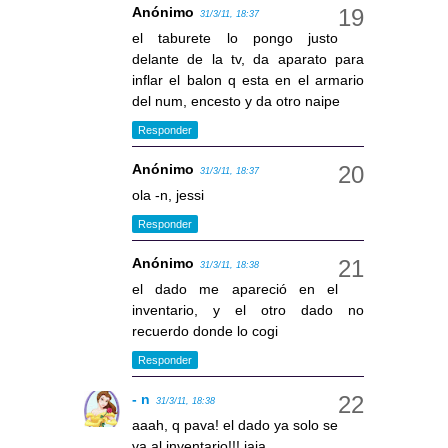
Anónimo
31/3/11, 18:37
el taburete lo pongo justo
delante de la tv, da aparato para
inflar el balon q esta en el armario
del num, encesto y da otro naipe
Responder
Anónimo
31/3/11, 18:37
ola -n, jessi
Responder
Anónimo
31/3/11, 18:38
el dado me apareció en el
inventario, y el otro dado no
recuerdo donde lo cogi
Responder
- n
31/3/11, 18:38
aaah, q pava! el dado ya solo se
va al inventario!!! jaja