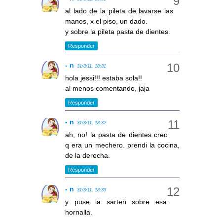
al lado de la pileta de lavarse las
manos, x el piso, un dado.
y sobre la pileta pasta de dientes.
Responder
- n
31/3/11, 18:31
hola jessi!!! estaba sola!!
al menos comentando, jaja
Responder
- n
31/3/11, 18:32
ah, no! la pasta de dientes creo
q era un mechero. prendi la cocina,
de la derecha.
Responder
- n
31/3/11, 18:33
y puse la sarten sobre esa
hornalla.