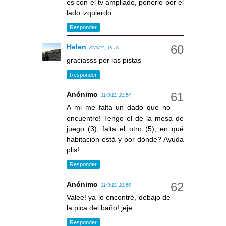
es con el tv ampliado, ponerlo por el
lado izquierdo
Responder
Helen
31/3/11, 19:50
graciasss por las pistas
Responder
Anónimo
31/3/11, 21:54
A mi me falta un dado que no
encuentro! Tengo el de la mesa de
juego (3), falta el otro (5), en qué
habitación está y por dónde? Ayuda
plis!
Responder
Anónimo
31/3/11, 21:56
Valee! ya lo encontré, debajo de
la pica del baño! jeje
Responder