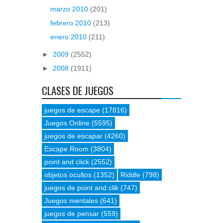
marzo 2010
(201)
febrero 2010
(213)
enero 2010
(211)
►
2009
(2552)
►
2008
(1911)
CLASES DE JUEGOS
juegos de escape
(17816)
Juegos Online
(5595)
juegos de escapar
(4260)
Escape Room
(3804)
point and click
(2552)
objetos ocultos
(1352)
Riddle
(798)
juegos de point and clik
(747)
Juegos mentales
(641)
juegos de pensar
(559)