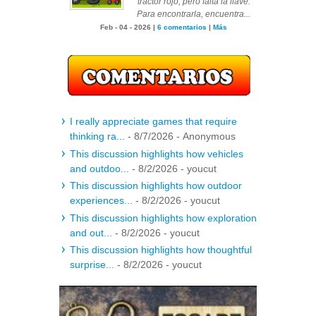
tractor rojo, pero falta la llave.
Para encontrarla, encuentra...
Feb - 04 - 2026 |
6 comentarios
|
Más
I really appreciate games that require
thinking ra...
- 8/7/2026
- Anonymous
This discussion highlights how vehicles
and outdoo...
- 8/2/2026
- youcut
This discussion highlights how outdoor
experiences...
- 8/2/2026
- youcut
This discussion highlights how exploration
and out...
- 8/2/2026
- youcut
This discussion highlights how thoughtful
surprise...
- 8/2/2026
- youcut