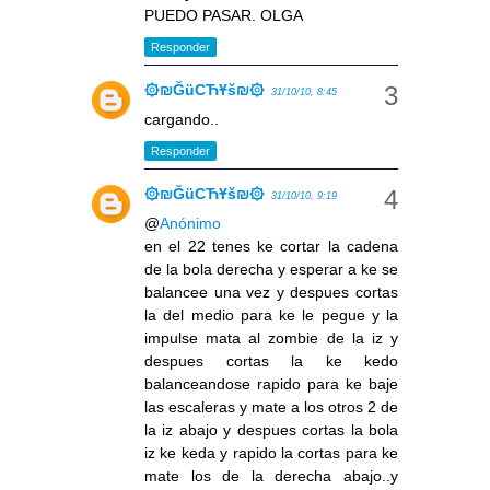
PUEDO PASAR. OLGA
Responder
۞₪ĞüCЋҰš₪۞
31/10/10, 8:45
cargando..
Responder
۞₪ĞüCЋҰš₪۞
31/10/10, 9:19
@
Anónimo
en el 22 tenes ke cortar la cadena
de la bola derecha y esperar a ke se
balancee una vez y despues cortas
la del medio para ke le pegue y la
impulse mata al zombie de la iz y
despues cortas la ke kedo
balanceandose rapido para ke baje
las escaleras y mate a los otros 2 de
la iz abajo y despues cortas la bola
iz ke keda y rapido la cortas para ke
mate los de la derecha abajo..y