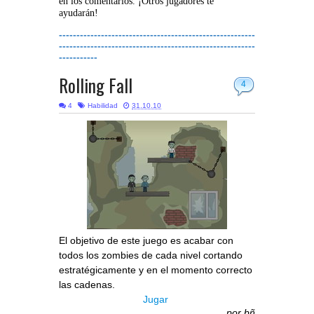
en los comentarios. ¡Otros jugadores te
ayudarán!
--------------------------------------------------------
--------------------------------------------------------
-----------
Rolling Fall
4
4
Habilidad
31.10.10
El objetivo de este juego es acabar con
todos los zombies de cada nivel cortando
estratégicamente y en el momento correcto
las cadenas.
Jugar
por
bñ