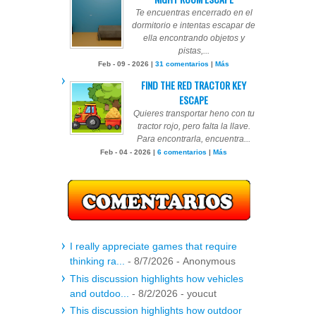
Te encuentras encerrado en el
dormitorio e intentas escapar de
ella encontrando objetos y
pistas,...
Feb - 09 - 2026 |
31 comentarios
|
Más
FIND THE RED TRACTOR KEY
ESCAPE
Quieres transportar heno con tu
tractor rojo, pero falta la llave.
Para encontrarla, encuentra...
Feb - 04 - 2026 |
6 comentarios
|
Más
I really appreciate games that require
thinking ra...
- 8/7/2026
- Anonymous
This discussion highlights how vehicles
and outdoo...
- 8/2/2026
- youcut
This discussion highlights how outdoor