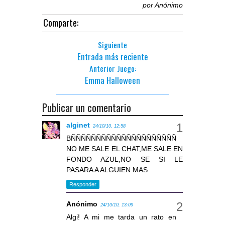
por
Anónimo
Comparte:
Siguiente
Entrada más reciente
Anterior Juego:
Emma Halloween
Publicar un comentario
alginet
24/10/10, 12:58
BÑÑÑÑÑÑÑÑÑÑÑÑÑÑÑÑÑÑÑÑÑ
NO ME SALE EL CHAT,ME SALE EN
FONDO AZUL,NO SE SI LE
PASARA A ALGUIEN MAS
Responder
Anónimo
24/10/10, 13:09
Algi! A mi me tarda un rato en