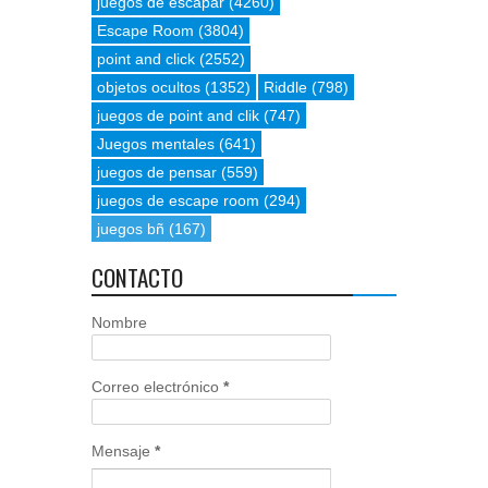
juegos de escapar
(4260)
Escape Room
(3804)
point and click
(2552)
objetos ocultos
(1352)
Riddle
(798)
juegos de point and clik
(747)
Juegos mentales
(641)
juegos de pensar
(559)
juegos de escape room
(294)
juegos bñ
(167)
CONTACTO
Nombre
Correo electrónico
*
Mensaje
*