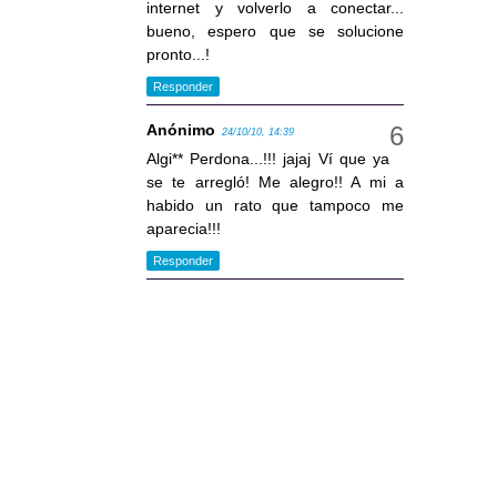
internet y volverlo a conectar...
bueno, espero que se solucione
pronto...!
Responder
Anónimo
24/10/10, 14:39
Algi** Perdona...!!! jajaj Ví que ya
se te arregló! Me alegro!! A mi a
habido un rato que tampoco me
aparecia!!!
Responder