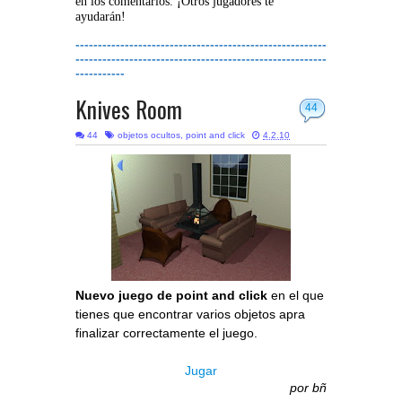
en los comentarios. ¡Otros jugadores te
ayudarán!
--------------------------------------------------------
--------------------------------------------------------
-----------
Knives Room
44
44
objetos ocultos
,
point and click
4.2.10
Nuevo juego de point and click
en el que
tienes que encontrar varios objetos apra
finalizar correctamente el juego.
Jugar
por
bñ