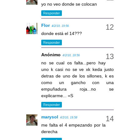
yo no veo donde se colocan
Responder
Flor
4/2/10, 19:56
donde está el 14???
Responder
Anónimo
4/2/10, 19:56
no se cual os falta...pero hay
uno k casi no se ve xk keda justo
detras de uno de los sillones, k es
como un gancho con una
empuñadura roja...no se
explicarme... =S
Responder
marysol
4/2/10, 19:58
me falta el 4 empezando por la
derecha