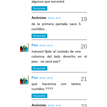
algunos que encontré
Responder
Anónimo
4/2/10, 20:01
de la primera pantalla saco 5
cuchillos...
Responder
Flor
4/2/10, 20:01
marysol fijate al costado de una
columna del lado derecho en el
piso...no será ese?
Responder
Flor
4/2/10, 20:05
qué hacemos con tantos
cuchillos ????
Responder
Anónimo
4/2/10, 20:16