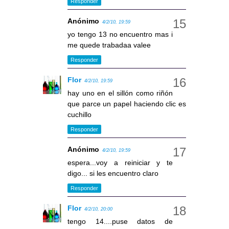
Responder
Anónimo
4/2/10, 19:59
yo tengo 13 no encuentro mas i
me quede trabadaa valee
Responder
Flor
4/2/10, 19:59
hay uno en el sillón como riñón
que parce un papel haciendo clic es
cuchillo
Responder
Anónimo
4/2/10, 19:59
espera...voy a reiniciar y te
digo... si les encuentro claro
Responder
Flor
4/2/10, 20:00
tengo 14....puse datos de