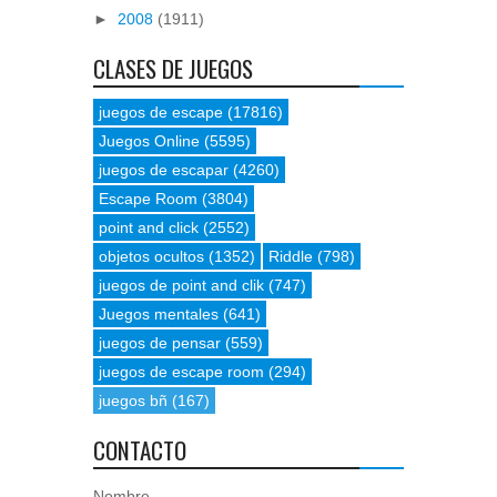
►
2008
(1911)
CLASES DE JUEGOS
juegos de escape
(17816)
Juegos Online
(5595)
juegos de escapar
(4260)
Escape Room
(3804)
point and click
(2552)
objetos ocultos
(1352)
Riddle
(798)
juegos de point and clik
(747)
Juegos mentales
(641)
juegos de pensar
(559)
juegos de escape room
(294)
juegos bñ
(167)
CONTACTO
Nombre