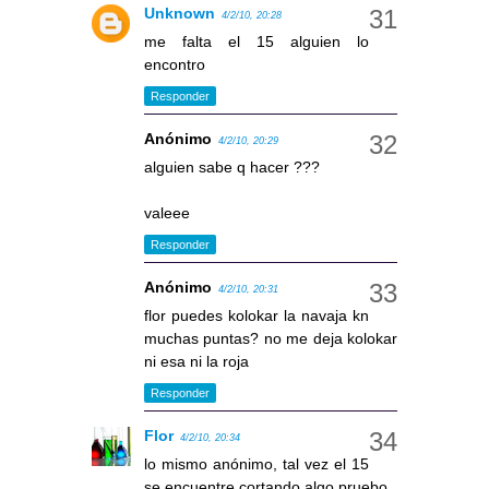
Unknown
4/2/10, 20:28
me falta el 15 alguien lo
encontro
Responder
Anónimo
4/2/10, 20:29
alguien sabe q hacer ???
valeee
Responder
Anónimo
4/2/10, 20:31
flor puedes kolokar la navaja kn
muchas puntas? no me deja kolokar
ni esa ni la roja
Responder
Flor
4/2/10, 20:34
lo mismo anónimo, tal vez el 15
se encuentre cortando algo pruebo