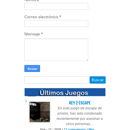
Correo electrónico
*
Mensaje
*
KEY 2 ESCAPE
En este juego de escape de
prisión, has sido condenado
recientemente por asesinar a
cinco personas,...
Feb - 12 - 2026 |
17 comentarios
|
Más