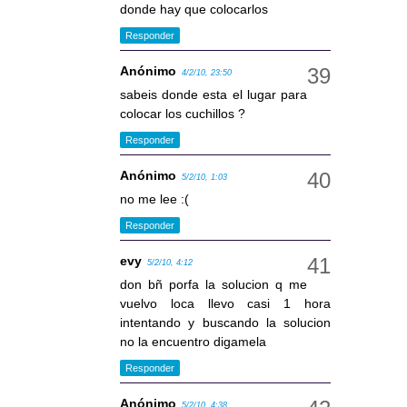
donde hay que colocarlos
Responder
Anónimo
4/2/10, 23:50
sabeis donde esta el lugar para
colocar los cuchillos ?
Responder
Anónimo
5/2/10, 1:03
no me lee :(
Responder
evy
5/2/10, 4:12
don bñ porfa la solucion q me
vuelvo loca llevo casi 1 hora
intentando y buscando la solucion
no la encuentro digamela
Responder
Anónimo
5/2/10, 4:38