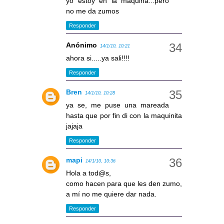
yo estoy en la maquina...pero
no me da zumos
Responder
Anónimo
14/1/10, 10:21
ahora si.....ya sali!!!!
Responder
Bren
14/1/10, 10:28
ya se, me puse una mareada
hasta que por fin di con la maquinita
jajaja
Responder
mapi
14/1/10, 10:36
Hola a tod@s,
como hacen para que les den zumo,
a mí no me quiere dar nada.
Responder