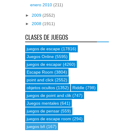
enero 2010
(211)
►
2009
(2552)
►
2008
(1911)
CLASES DE JUEGOS
juegos de escape
(17816)
Juegos Online
(5595)
juegos de escapar
(4260)
Escape Room
(3804)
point and click
(2552)
objetos ocultos
(1352)
Riddle
(798)
juegos de point and clik
(747)
Juegos mentales
(641)
juegos de pensar
(559)
juegos de escape room
(294)
juegos bñ
(167)