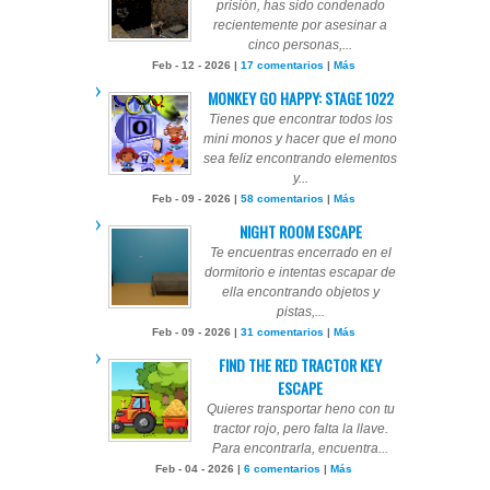
prisión, has sido condenado
recientemente por asesinar a
cinco personas,...
Feb - 12 - 2026 |
17 comentarios
|
Más
MONKEY GO HAPPY: STAGE 1022
Tienes que encontrar todos los
mini monos y hacer que el mono
sea feliz encontrando elementos
y...
Feb - 09 - 2026 |
58 comentarios
|
Más
NIGHT ROOM ESCAPE
Te encuentras encerrado en el
dormitorio e intentas escapar de
ella encontrando objetos y
pistas,...
Feb - 09 - 2026 |
31 comentarios
|
Más
FIND THE RED TRACTOR KEY
ESCAPE
Quieres transportar heno con tu
tractor rojo, pero falta la llave.
Para encontrarla, encuentra...
Feb - 04 - 2026 |
6 comentarios
|
Más