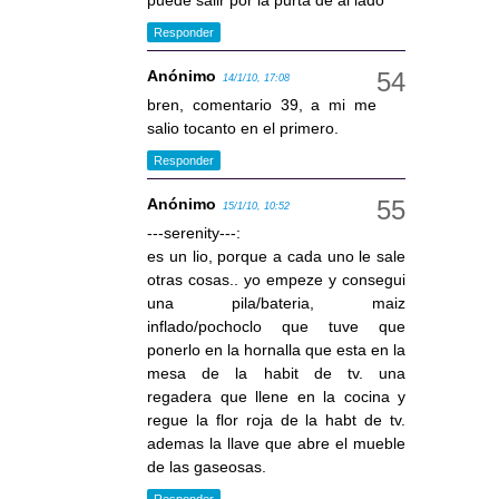
puede salir por la purta de al lado
Responder
Anónimo
14/1/10, 17:08
bren, comentario 39, a mi me
salio tocanto en el primero.
Responder
Anónimo
15/1/10, 10:52
---serenity---:
es un lio, porque a cada uno le sale
otras cosas.. yo empeze y consegui
una pila/bateria, maiz
inflado/pochoclo que tuve que
ponerlo en la hornalla que esta en la
mesa de la habit de tv. una
regadera que llene en la cocina y
regue la flor roja de la habt de tv.
ademas la llave que abre el mueble
de las gaseosas.
Responder