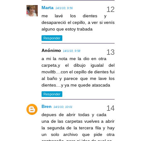
Marta
14/1/10, 9:56
me lavé los dientes y
desapareció el cepillo, a ver si venís
alguno que estoy trabada
Responder
Anónimo
14/1/10, 9:58
a mi la nota me la dio en otra
carpeta,y el dibujo igualal del
moviltb....con el cepillo de dientes fui
al baño y parece que me lave los
dientes....y ya me quede atascada
Responder
Bren
14/1/10, 10:01
depues de abrir todas y cada
una de las carpetas vuelves a abrir
la segunda de la tercera fila y hay
un solo archivo que pide otra