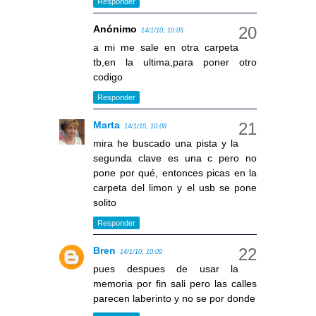
Responder
Anónimo
14/1/10, 10:05
a mi me sale en otra carpeta
tb,en la ultima,para poner otro
codigo
Responder
Marta
14/1/10, 10:08
mira he buscado una pista y la
segunda clave es una c pero no
pone por qué, entonces picas en la
carpeta del limon y el usb se pone
solito
Responder
Bren
14/1/10, 10:09
pues despues de usar la
memoria por fin sali pero las calles
parecen laberinto y no se por donde