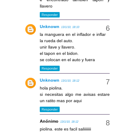
llavero
Responder
Unknown
13/1/10, 18:10
la manguera en el inflador e inflar
la rueda del auto.
unir llave y llavero.
el tapon en el bidon.
se colocan en el auto y fuera
Responder
Unknown
13/1/10, 18:12
hola piolina.
si necesitas algo me avisas estare
un ratito mas por aqui
Responder
Anónimo
13/1/10, 18:12
piolina. este es facil saliiiiiiii