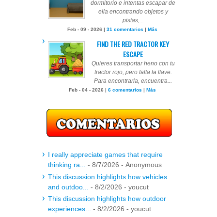
dormitorio e intentas escapar de
ella encontrando objetos y
pistas,...
Feb - 09 - 2026 |
31 comentarios
|
Más
FIND THE RED TRACTOR KEY
ESCAPE
Quieres transportar heno con tu
tractor rojo, pero falta la llave.
Para encontrarla, encuentra...
Feb - 04 - 2026 |
6 comentarios
|
Más
I really appreciate games that require
thinking ra...
- 8/7/2026
- Anonymous
This discussion highlights how vehicles
and outdoo...
- 8/2/2026
- youcut
This discussion highlights how outdoor
experiences...
- 8/2/2026
- youcut