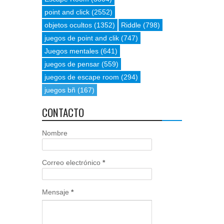
point and click
(2552)
objetos ocultos
(1352)
Riddle
(798)
juegos de point and clik
(747)
Juegos mentales
(641)
juegos de pensar
(559)
juegos de escape room
(294)
juegos bñ
(167)
CONTACTO
Nombre
Correo electrónico
*
Mensaje
*