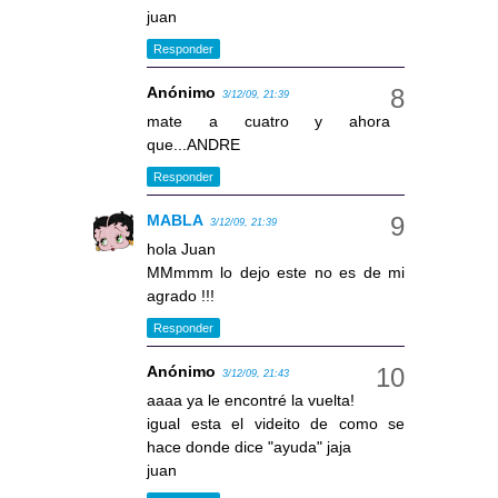
juan
Responder
Anónimo
3/12/09, 21:39
mate a cuatro y ahora
que...ANDRE
Responder
MABLA
3/12/09, 21:39
hola Juan
MMmmm lo dejo este no es de mi
agrado !!!
Responder
Anónimo
3/12/09, 21:43
aaaa ya le encontré la vuelta!
igual esta el videito de como se
hace donde dice "ayuda" jaja
juan