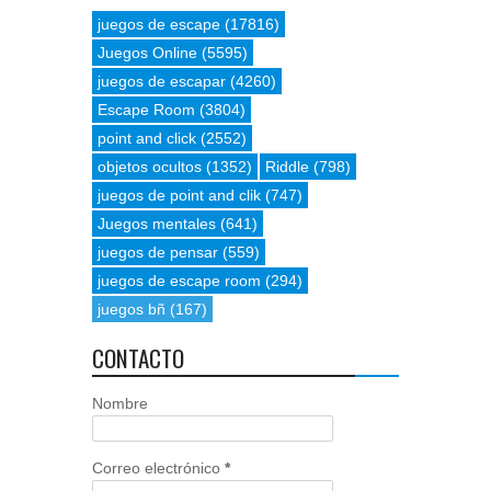
juegos de escape
(17816)
Juegos Online
(5595)
juegos de escapar
(4260)
Escape Room
(3804)
point and click
(2552)
objetos ocultos
(1352)
Riddle
(798)
juegos de point and clik
(747)
Juegos mentales
(641)
juegos de pensar
(559)
juegos de escape room
(294)
juegos bñ
(167)
CONTACTO
Nombre
Correo electrónico
*