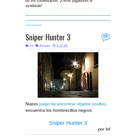
en los comentarios. ¡Otros jugadores te
ayudarán!
--------------------------------------------------------
--------------------------------------------------------
-----------
Sniper Hunter 3
13
13
Escape
3.12.09
Nuevo
juego de encontrar objetos ocultos
,
encuentra los hombrecillos negros.
Sniper Hunter 3
por
bñ