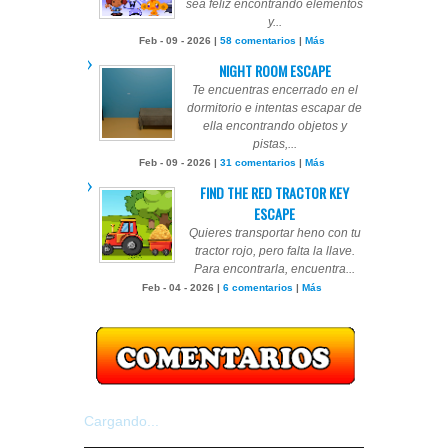
sea feliz encontrando elementos
y...
Feb - 09 - 2026 |
58 comentarios
|
Más
NIGHT ROOM ESCAPE
Te encuentras encerrado en el
dormitorio e intentas escapar de
ella encontrando objetos y
pistas,...
Feb - 09 - 2026 |
31 comentarios
|
Más
FIND THE RED TRACTOR KEY
ESCAPE
Quieres transportar heno con tu
tractor rojo, pero falta la llave.
Para encontrarla, encuentra...
Feb - 04 - 2026 |
6 comentarios
|
Más
Cargando...