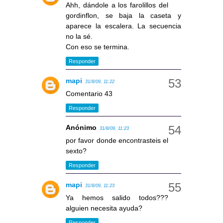
Ahh, dándole a los farolillos del
gordinflon, se baja la caseta y
aparece la escalera. La secuencia
no la sé.
Con eso se termina.
Responder
mapi
31/8/09, 11:22
Comentario 43
Responder
Anónimo
31/8/09, 11:23
por favor donde encontrasteis el
sexto?
Responder
mapi
31/8/09, 11:23
Ya hemos salido todos???
alguien necesita ayuda?
Responder