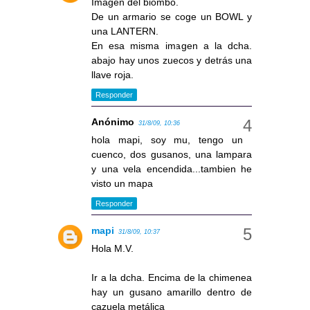
Imagen del biombo.
De un armario se coge un BOWL y
una LANTERN.
En esa misma imagen a la dcha.
abajo hay unos zuecos y detrás una
llave roja.
Responder
Anónimo
31/8/09, 10:36
hola mapi, soy mu, tengo un
cuenco, dos gusanos, una lampara
y una vela encendida...tambien he
visto un mapa
Responder
mapi
31/8/09, 10:37
Hola M.V.
Ir a la dcha. Encima de la chimenea
hay un gusano amarillo dentro de
cazuela metálica