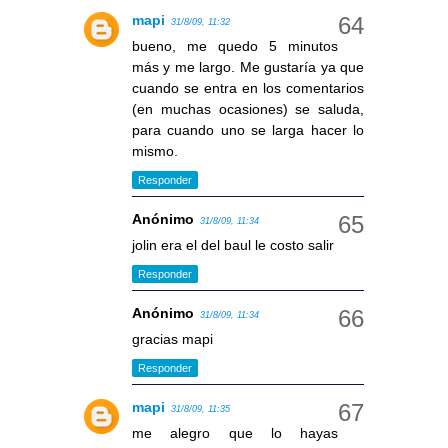
mapi
31/8/09, 11:32
bueno, me quedo 5 minutos
más y me largo. Me gustaría ya que
cuando se entra en los comentarios
(en muchas ocasiones) se saluda,
para cuando uno se larga hacer lo
mismo.
Responder
Anónimo
31/8/09, 11:34
jolin era el del baul le costo salir
Responder
Anónimo
31/8/09, 11:34
gracias mapi
Responder
mapi
31/8/09, 11:35
me alegro que lo hayas