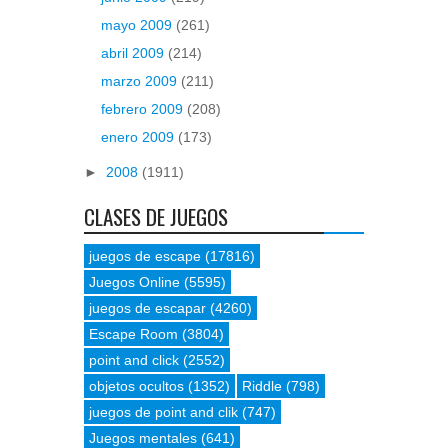
mayo 2009
(261)
abril 2009
(214)
marzo 2009
(211)
febrero 2009
(208)
enero 2009
(173)
►
2008
(1911)
CLASES DE JUEGOS
juegos de escape
(17816)
Juegos Online
(5595)
juegos de escapar
(4260)
Escape Room
(3804)
point and click
(2552)
objetos ocultos
(1352)
Riddle
(798)
juegos de point and clik
(747)
Juegos mentales
(641)