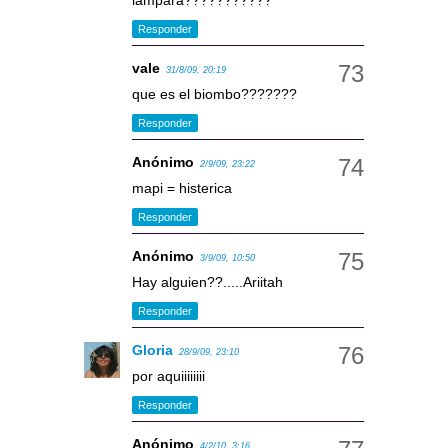
lampara???????????
Responder
vale
31/8/09, 20:19
que es el biombo???????
Responder
Anónimo
2/9/09, 23:22
mapi = histerica
Responder
Anónimo
3/9/09, 10:50
Hay alguien??.....Ariitah
Responder
Gloria
28/9/09, 23:10
por aquiiiiiiii
Responder
Anónimo
4/2/10, 3:16