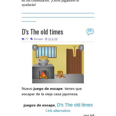
en los comentarios. ¡Otros jugadores te
ayudarán!
--------------------------------------------------------
--------------------------------------------------------
-----------
D's The old times
77
77
Escape
31.8.09
Nuevo
juego de escape
. tienes que
escapar de la vieja casa japonesa.
D's The old times
juegos de escape
,
Link alternativo
por
bñ