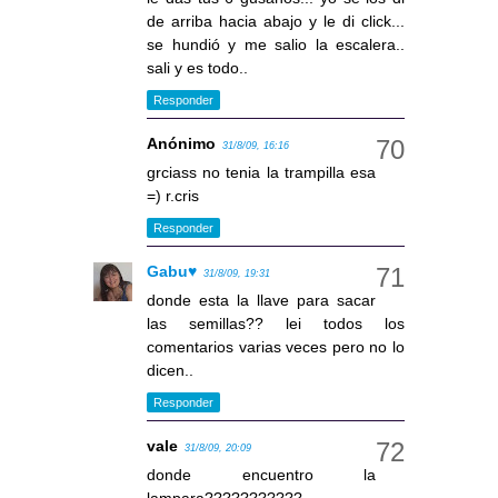
de arriba hacia abajo y le di click...
se hundió y me salio la escalera..
sali y es todo..
Responder
Anónimo
31/8/09, 16:16
grciass no tenia la trampilla esa
=) r.cris
Responder
Gabu♥
31/8/09, 19:31
donde esta la llave para sacar
las semillas?? lei todos los
comentarios varias veces pero no lo
dicen..
Responder
vale
31/8/09, 20:09
donde encuentro la