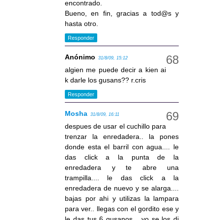
encontrado.
Bueno, en fin, gracias a tod@s y
hasta otro.
Responder
Anónimo
31/8/09, 15:12
algien me puede decir a kien ai
k darle los gusans?? r.cris
Responder
Mosha
31/8/09, 16:11
despues de usar el cuchillo para
trenzar la enredadera.. la pones
donde esta el barril con agua.... le
das click a la punta de la
enredadera y te abre una
trampilla.... le das click a la
enredadera de nuevo y se alarga....
bajas por ahi y utilizas la lampara
para ver.. llegas con el gordito ese y
le das tus 6 gusanos... yo se los di