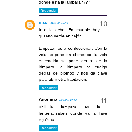
donde esta la lampara????
Responder
mapi
31/8/09, 10:41
Ir a la dcha. En mueble hay
gusano verde en cajón.
Empezamos a confeccionar: Con la
vela se pone en chimenea; la vela
encendida se pone dentro de la
lámpara; la lámpara se cuelga
detrás de biombo y nos da clave
para abrir otra habitación.
Responder
Anónimo
31/8/09, 10:42
uhiii...la lampara es la
lantern...sabeis donde va la llave
roja?mu
Responder