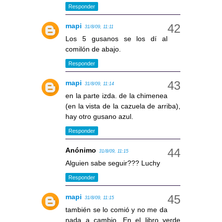
Responder
mapi
31/8/09, 11:11
Los 5 gusanos se los dí al
comilón de abajo.
Responder
mapi
31/8/09, 11:14
en la parte izda. de la chimenea
(en la vista de la cazuela de arriba),
hay otro gusano azul.
Responder
Anónimo
31/8/09, 11:15
Alguien sabe seguir??? Luchy
Responder
mapi
31/8/09, 11:15
también se lo comió y no me da
nada a cambio. En el libro verde