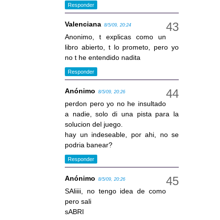
Responder
Valenciana
8/5/09, 20:24
Anonimo, t explicas como un
libro abierto, t lo prometo, pero yo
no t he entendido nadita
Responder
Anónimo
8/5/09, 20:26
perdon pero yo no he insultado
a nadie, solo di una pista para la
solucion del juego.
hay un indeseable, por ahi, no se
podria banear?
Responder
Anónimo
8/5/09, 20:26
SAliiii, no tengo idea de como
pero sali
sABRI