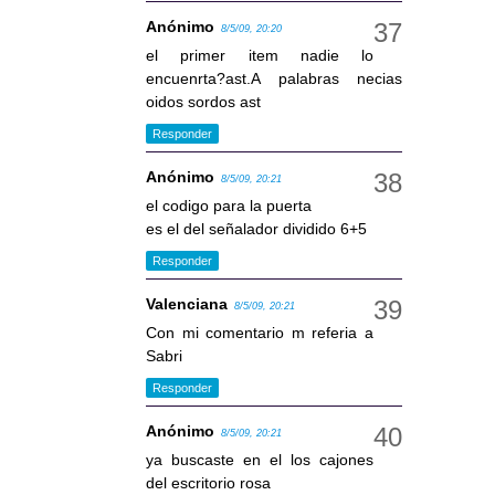
Anónimo
8/5/09, 20:20
el primer item nadie lo
encuenrta?ast.A palabras necias
oidos sordos ast
Responder
Anónimo
8/5/09, 20:21
el codigo para la puerta
es el del señalador dividido 6+5
Responder
Valenciana
8/5/09, 20:21
Con mi comentario m referia a
Sabri
Responder
Anónimo
8/5/09, 20:21
ya buscaste en el los cajones
del escritorio rosa