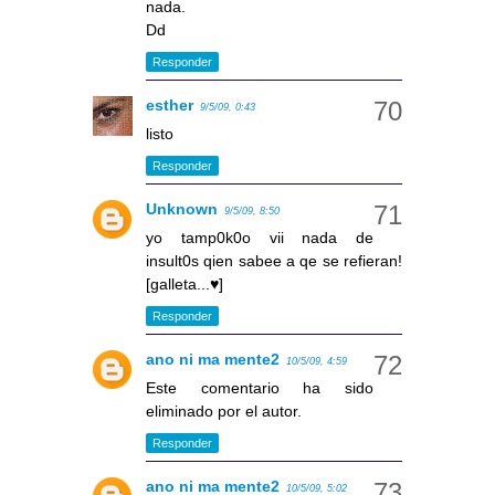
nada.
Dd
Responder
esther
9/5/09, 0:43
listo
Responder
Unknown
9/5/09, 8:50
yo tamp0k0o vii nada de
insult0s qien sabee a qe se refieran!
[galleta...♥]
Responder
ano ni ma mente2
10/5/09, 4:59
Este comentario ha sido
eliminado por el autor.
Responder
ano ni ma mente2
10/5/09, 5:02