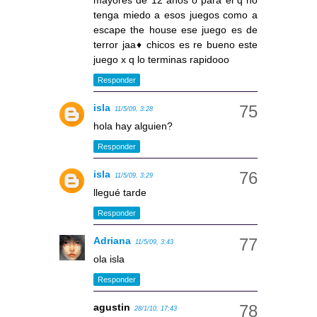
mayores de 12 años o para el q no
tenga miedo a esos juegos como a
escape the house ese juego es de
terror jaa♦ chicos es re bueno este
juego x q lo terminas rapidooo
Responder
isla
11/5/09, 3:28
hola hay alguien?
Responder
isla
11/5/09, 3:29
llegué tarde
Responder
Adriana
11/5/09, 3:43
ola isla
Responder
agustin
28/1/10, 17:43