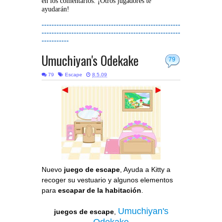
en los comentarios. ¡Otros jugadores te
ayudarán!
--------------------------------------------------------
--------------------------------------------------------
-----------
Umuchiyan's Odekake
79
79
Escape
8.5.09
Nuevo
juego de escape
, Ayuda a Kitty a
recoger su vestuario y algunos elementos
para
escapar de la habitación
.
Umuchiyan's
juegos de escape
,