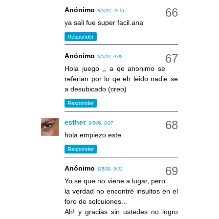
Anónimo
8/5/09, 22:01
ya sali fue super facil.ana
Responder
Anónimo
9/5/09, 0:02
Hola juego ,, a qe anonimo se
referian por lo qe eh leido nadie se
a desubicado (creo)
Responder
esther
9/5/09, 0:27
hola empiezo este
Responder
Anónimo
9/5/09, 0:31
Yo se que no viene a lugar, pero
la verdad no encontré insultos en el
foro de solcuiones...
Ah! y gracias sin ustedes no logro