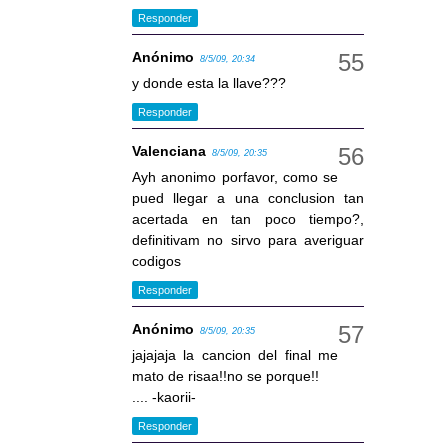
Responder
Anónimo
8/5/09, 20:34
y donde esta la llave???
Responder
Valenciana
8/5/09, 20:35
Ayh anonimo porfavor, como se
pued llegar a una conclusion tan
acertada en tan poco tiempo?,
definitivam no sirvo para averiguar
codigos
Responder
Anónimo
8/5/09, 20:35
jajajaja la cancion del final me
mato de risaa!!no se porque!!
.... -kaorii-
Responder