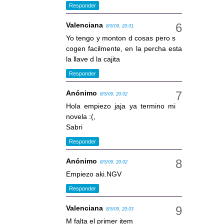
Responder
Valenciana
8/5/09, 20:01
Yo tengo y monton d cosas pero s
cogen facilmente, en la percha esta
la llave d la cajita
Responder
Anónimo
8/5/09, 20:02
Hola empiezo jaja ya termino mi
novela :(,
Sabri
Responder
Anónimo
8/5/09, 20:02
Empiezo aki.NGV
Responder
Valenciana
8/5/09, 20:03
M falta el primer item