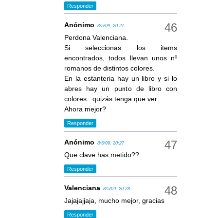
Responder
Anónimo
8/5/09, 20:27
Perdona Valenciana.
Si seleccionas los items
encontrados, todos llevan unos nº
romanos de distintos colores.
En la estanteria hay un libro y si lo
abres hay un punto de libro con
colores...quizás tenga que ver....
Ahora mejor?
Responder
Anónimo
8/5/09, 20:27
Que clave has metido??
Responder
Valenciana
8/5/09, 20:28
Jajajajjaja, mucho mejor, gracias
Responder