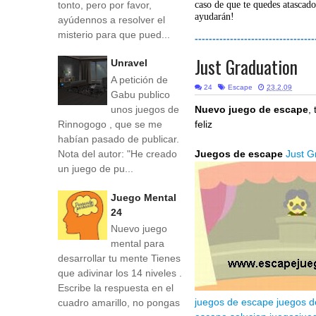
tonto, pero por favor,
caso de que te quedes atascado
ayudarán!
ayúdennos a resolver el
misterio para que pued...
----------------------------------
Just Graduation
Unravel
A petición de
24
Escape
23.2.09
Gabu publico
unos juegos de
Nuevo juego de escape
,
Rinnogogo , que se me
feliz
habían pasado de publicar.
Nota del autor: "He creado
Juegos de escape
Just G
un juego de pu...
Juego Mental
24
Nuevo juego
mental para
desarrollar tu mente Tienes
que adivinar los 14 niveles .
Escribe la respuesta en el
juegos de escape
juegos d
cuadro amarillo, no pongas