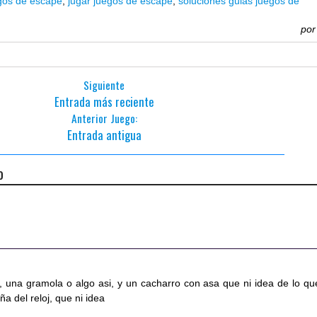
gos de escape
,
jugar juegos de escape
,
soluciones guias juegos de
po
Siguiente
Entrada más reciente
Anterior Juego:
Entrada antigua
o
ar, una gramola o algo asi, y un cacharro con asa que ni idea de lo qu
eña del reloj, que ni idea