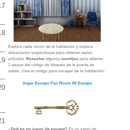
Explora cada rincón de la habitación y explora
ubicaciones sospechosas para obtener varios
artículos.
Resuelve
algunos
acertijos
para obtener
2 piezas del código de bloqueo de la puerta de
salida. ¡Usa el código para escapar de la habitación!
Jugar Escape Fan Room 08 Escape
¿Qué es un juego de escape?
Es un juego de