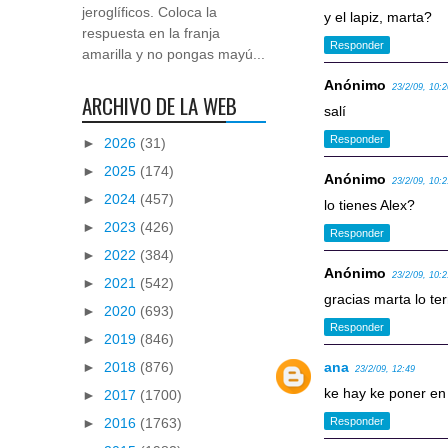
jeroglíficos. Coloca la
y el lapiz, marta?
respuesta en la franja
Responder
amarilla y no pongas mayú...
Anónimo
23/2/09, 10:
ARCHIVO DE LA WEB
salí
Responder
►
2026
(31)
►
2025
(174)
Anónimo
23/2/09, 10:
►
2024
(457)
lo tienes Alex?
►
2023
(426)
Responder
►
2022
(384)
Anónimo
23/2/09, 10:
►
2021
(542)
gracias marta lo ter
►
2020
(693)
Responder
►
2019
(846)
►
2018
(876)
ana
23/2/09, 12:49
ke hay ke poner en
►
2017
(1700)
►
2016
(1763)
Responder