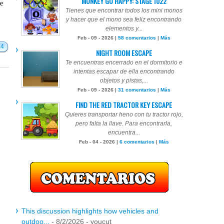
MONKEY GO HAPPY: STAGE 1022
te
Tienes que encontrar todos los mini monos
y hacer que el mono sea feliz encontrando
elementos y...
Feb - 09 - 2026 |
58 comentarios
|
Más
24
NIGHT ROOM ESCAPE
Te encuentras encerrado en el dormitorio e
intentas escapar de ella encontrando
objetos y pistas,...
Feb - 09 - 2026 |
31 comentarios
|
Más
FIND THE RED TRACTOR KEY ESCAPE
Quieres transportar heno con tu tractor rojo,
pero falta la llave. Para encontrarla,
encuentra...
Feb - 04 - 2026 |
6 comentarios
|
Más
This discussion highlights how vehicles and
outdoo...
- 8/2/2026
- youcut