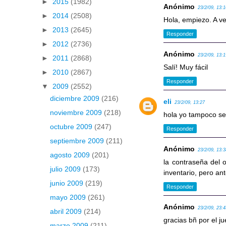
►
2015
(1982)
Anónimo
23/2/09, 13:
►
2014
(2508)
Hola, empiezo. A ve
►
2013
(2645)
Responder
►
2012
(2736)
Anónimo
23/2/09, 13:
►
2011
(2868)
Salí! Muy fácil
►
2010
(2867)
Responder
▼
2009
(2552)
diciembre 2009
(216)
eli
23/2/09, 13:27
noviembre 2009
(218)
hola yo tampoco se
octubre 2009
(247)
Responder
septiembre 2009
(211)
Anónimo
23/2/09, 13:
agosto 2009
(201)
la contraseña del o
julio 2009
(173)
inventario, pero an
junio 2009
(219)
Responder
mayo 2009
(261)
Anónimo
23/2/09, 23:
abril 2009
(214)
gracias bñ por el j
marzo 2009
(211)