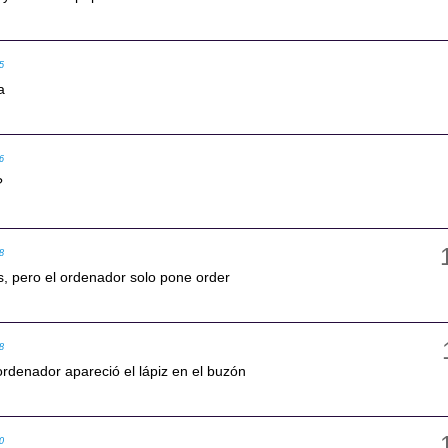
15
a
16
?
18
s, pero el ordenador solo pone order
18
ordenador apareció el lápiz en el buzón
20