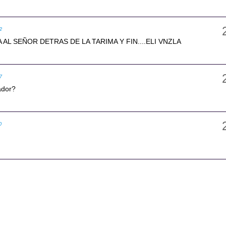
22
A AL SEÑOR DETRAS DE LA TARIMA Y FIN....ELI VNZLA
07
ador?
0