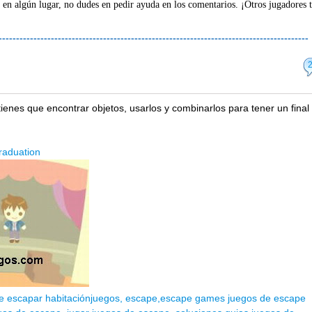
 en algún lugar, no dudes en pedir ayuda en los comentarios. ¡Otros jugadores 
-----------------------------------------------------------------------------------------
 tienes que encontrar objetos, usarlos y combinarlos para tener un final
raduation
e escapar habitación
juegos,
escape,
escape games
juegos de escape