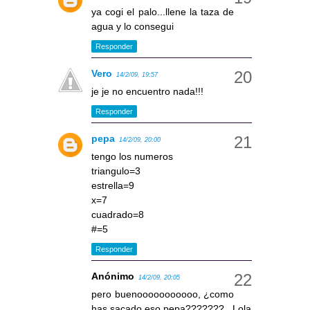
ya cogi el palo...llene la taza de
agua y lo consegui
Responder
Vero
14/2/09, 19:57
je je no encuentro nada!!!
Responder
pepa
14/2/09, 20:00
tengo los numeros
triangulo=3
estrella=9
x=7
cuadrado=8
#=5
Responder
Anónimo
14/2/09, 20:05
pero buenooooooooooo, ¿como
has sacado eso pepa???????...Lola