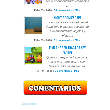
sea feliz encontrando elementos
y...
Feb - 09 - 2026 |
58 comentarios
|
Más
NIGHT ROOM ESCAPE
Te encuentras encerrado en el
dormitorio e intentas escapar de
ella encontrando objetos y
pistas,...
Feb - 09 - 2026 |
31 comentarios
|
Más
FIND THE RED TRACTOR KEY
ESCAPE
Quieres transportar heno con tu
tractor rojo, pero falta la llave.
Para encontrarla, encuentra...
Feb - 04 - 2026 |
6 comentarios
|
Más
Cargando...