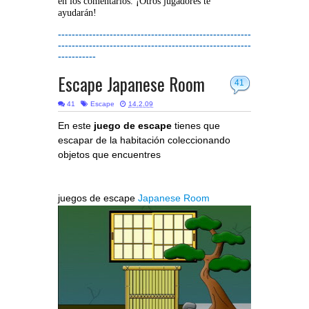
en los comentarios. ¡Otros jugadores te
ayudarán!
--------------------------------------------------------
--------------------------------------------------------
-----------
Escape Japanese Room
41
41
Escape
14.2.09
En este
juego de escape
tienes que
escapar de la habitación coleccionando
objetos que encuentres
juegos de escape
Japanese Room