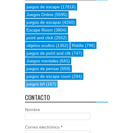
juegos de escape
(17816)
Juegos Online
(5595)
juegos de escapar
(4260)
Escape Room
(3804)
point and click
(2552)
objetos ocultos
(1352)
Riddle
(798)
juegos de point and clik
(747)
Juegos mentales
(641)
juegos de pensar
(559)
juegos de escape room
(294)
juegos bñ
(167)
CONTACTO
Nombre
Correo electrónico
*