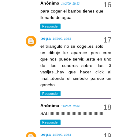
Anónimo
14/2/09, 19:52
para coger el bambu tienes que
llenarlo de agua
Responder
pepa
14/2/09, 19:53
el triangulo no se coge..es solo
un dibuje ke aparece...pero creo
que nos puede servir...esta en uno
de los cuadros...sobre las 3
vasijas...hay que hacer click al
final...donde el simbolo parece un
gancho
Responder
Anónimo
14/2/09, 19:54
SALIIIIIIIIIIIIIIIIIIIIIIIIIIIIIIIIIIIIIIIIIIIII
Responder
pepa
14/2/09, 19:54