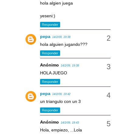
hola algien juega
yeseni:)
Responder
pepa
14/2/09, 19:38
hola alguien jugando???
Responder
Anónimo
14/2/09, 19:38
HOLA JUEGO
Responder
pepa
14/2/09, 19:42
un triangulo con un 3
Responder
Anónimo
14/2/09, 19:43
Hola, empiezo, ...Lola