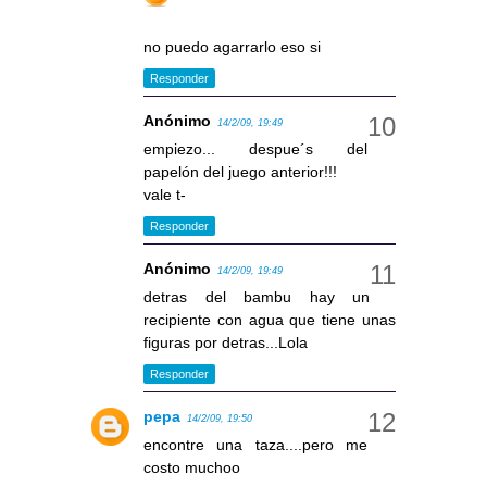
no puedo agarrarlo eso si
Responder
Anónimo
14/2/09, 19:49
empiezo... despue´s del
papelón del juego anterior!!!
vale t-
Responder
Anónimo
14/2/09, 19:49
detras del bambu hay un
recipiente con agua que tiene unas
figuras por detras...Lola
Responder
pepa
14/2/09, 19:50
encontre una taza....pero me
costo muchoo