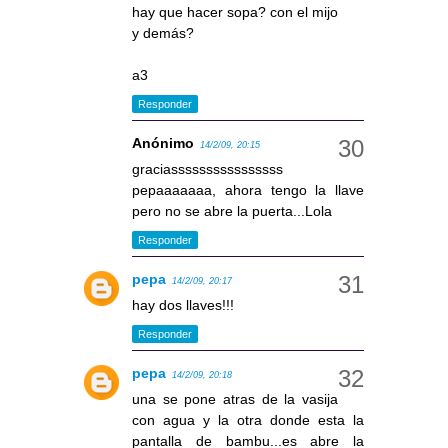
hay que hacer sopa? con el mijo
y demás?
a3
Responder
Anónimo
14/2/09, 20:15
graciassssssssssssssss
pepaaaaaaa, ahora tengo la llave
pero no se abre la puerta...Lola
Responder
pepa
14/2/09, 20:17
hay dos llaves!!!
Responder
pepa
14/2/09, 20:18
una se pone atras de la vasija
con agua y la otra donde esta la
pantalla de bambu...es abre la