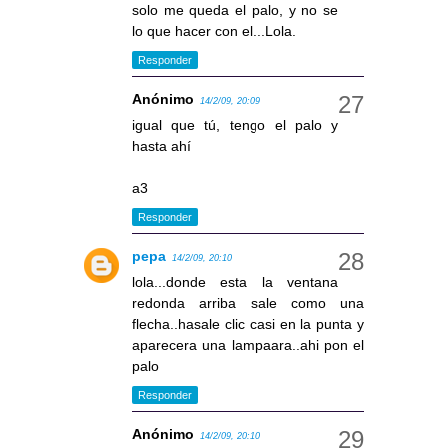
solo me queda el palo, y no se
lo que hacer con el...Lola.
Responder
Anónimo
14/2/09, 20:09
igual que tú, tengo el palo y
hasta ahí
a3
Responder
pepa
14/2/09, 20:10
lola...donde esta la ventana
redonda arriba sale como una
flecha..hasale clic casi en la punta y
aparecera una lampaara..ahi pon el
palo
Responder
Anónimo
14/2/09, 20:10