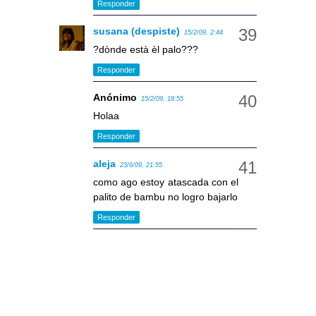
Responder
susana (despiste)
15/2/09, 2:44
?dònde està èl palo???
Responder
Anónimo
15/2/09, 18:55
Holaa
Responder
aleja
23/6/09, 21:55
como ago estoy atascada con el
palito de bambu no logro bajarlo
Responder