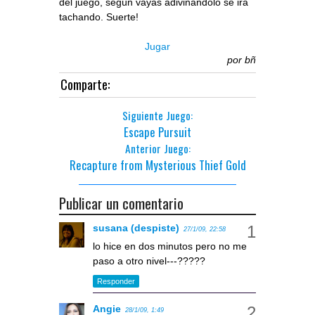
del juego, según vayas adivinándolo se irá
tachando. Suerte!
Jugar
por
bñ
Comparte:
Siguiente Juego:
Escape Pursuit
Anterior Juego:
Recapture from Mysterious Thief Gold
Publicar un comentario
susana (despiste)
27/1/09, 22:58
lo hice en dos minutos pero no me
paso a otro nivel---?????
Responder
Angie
28/1/09, 1:49