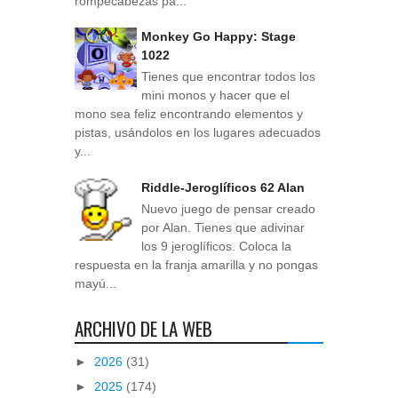
rompecabezas pa...
Monkey Go Happy: Stage
1022
Tienes que encontrar todos los
mini monos y hacer que el
mono sea feliz encontrando elementos y
pistas, usándolos en los lugares adecuados
y...
Riddle-Jeroglíficos 62 Alan
Nuevo juego de pensar creado
por Alan. Tienes que adivinar
los 9 jeroglíficos. Coloca la
respuesta en la franja amarilla y no pongas
mayú...
ARCHIVO DE LA WEB
►
2026
(31)
►
2025
(174)