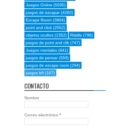
Juegos Online
(5595)
juegos de escapar
(4260)
Escape Room
(3804)
point and click
(2552)
objetos ocultos
(1352)
Riddle
(798)
juegos de point and clik
(747)
Juegos mentales
(641)
juegos de pensar
(559)
juegos de escape room
(294)
juegos bñ
(167)
CONTACTO
Nombre
Correo electrónico
*