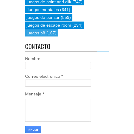
juegos de point and clik
(747)
Juegos mentales
(641)
juegos de pensar
(559)
juegos de escape room
(294)
juegos bñ
(167)
CONTACTO
Nombre
Correo electrónico
*
Mensaje
*