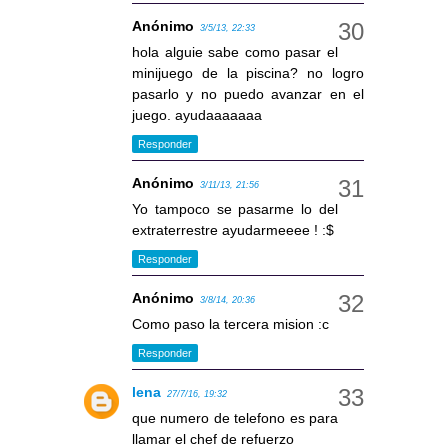
Anónimo
3/5/13, 22:33
hola alguie sabe como pasar el
minijuego de la piscina? no logro
pasarlo y no puedo avanzar en el
juego. ayudaaaaaaa
Responder
Anónimo
3/11/13, 21:56
Yo tampoco se pasarme lo del
extraterrestre ayudarmeeee ! :$
Responder
Anónimo
3/8/14, 20:36
Como paso la tercera mision :c
Responder
lena
27/7/16, 19:32
que numero de telefono es para
llamar el chef de refuerzo