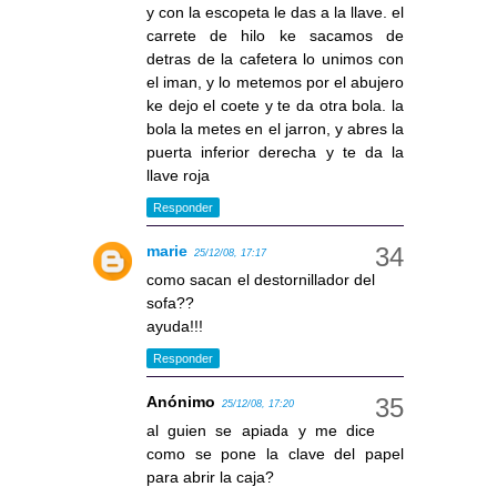
y con la escopeta le das a la llave. el
carrete de hilo ke sacamos de
detras de la cafetera lo unimos con
el iman, y lo metemos por el abujero
ke dejo el coete y te da otra bola. la
bola la metes en el jarron, y abres la
puerta inferior derecha y te da la
llave roja
Responder
marie
25/12/08, 17:17
como sacan el destornillador del
sofa??
ayuda!!!
Responder
Anónimo
25/12/08, 17:20
al guien se apiada y me dice
como se pone la clave del papel
para abrir la caja?