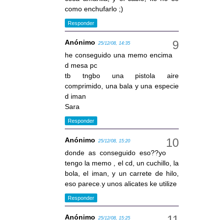
como enchufarlo ;)
Responder
Anónimo
25/12/08, 14:35
he conseguido una memo encima
d mesa pc
tb tngbo una pistola aire
comprimido, una bala y una especie
d iman
Sara
Responder
Anónimo
25/12/08, 15:20
donde as conseguido eso??yo
tengo la memo , el cd, un cuchillo, la
bola, el iman, y un carrete de hilo,
eso parece.y unos alicates ke utilize
Responder
Anónimo
25/12/08, 15:25