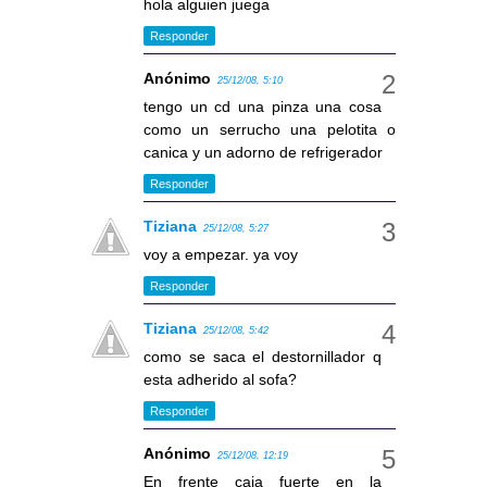
hola alguien juega
Responder
Anónimo
25/12/08, 5:10
tengo un cd una pinza una cosa
como un serrucho una pelotita o
canica y un adorno de refrigerador
Responder
Tiziana
25/12/08, 5:27
voy a empezar. ya voy
Responder
Tiziana
25/12/08, 5:42
como se saca el destornillador q
esta adherido al sofa?
Responder
Anónimo
25/12/08, 12:19
En frente caja fuerte en la