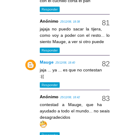
con el cuchillo corta el pan
Responder
Anónimo
25/12/08, 18:38
jajaja no puedo sacar la tijera,
como voy a poder con el resto... lo
siento Mauge, a ver si otro puede
Responder
Mauge
25/12/08, 18:40
jaja ... ya ... es que no contestan
:((
Responder
Anónimo
25/12/08, 18:42
contestad a Mauge, que ha
ayudado a todo el mundo... no seais
desagradecidos
Responder