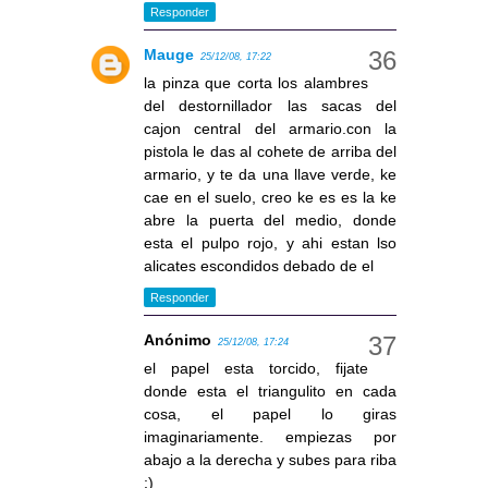
Responder
Mauge
25/12/08, 17:22
la pinza que corta los alambres
del destornillador las sacas del
cajon central del armario.con la
pistola le das al cohete de arriba del
armario, y te da una llave verde, ke
cae en el suelo, creo ke es es la ke
abre la puerta del medio, donde
esta el pulpo rojo, y ahi estan lso
alicates escondidos debado de el
Responder
Anónimo
25/12/08, 17:24
el papel esta torcido, fijate
donde esta el triangulito en cada
cosa, el papel lo giras
imaginariamente. empiezas por
abajo a la derecha y subes para riba
;)