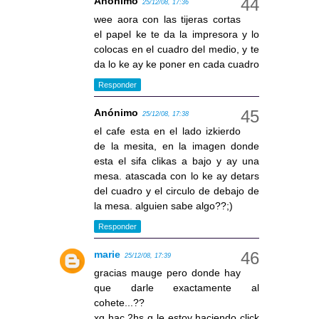
Anónimo
25/12/08, 17:36
wee aora con las tijeras cortas
el papel ke te da la impresora y lo
colocas en el cuadro del medio, y te
da lo ke ay ke poner en cada cuadro
Responder
Anónimo
25/12/08, 17:38
el cafe esta en el lado izkierdo
de la mesita, en la imagen donde
esta el sifa clikas a bajo y ay una
mesa. atascada con lo ke ay detars
del cuadro y el circulo de debajo de
la mesa. alguien sabe algo??;)
Responder
marie
25/12/08, 17:39
gracias mauge pero donde hay
que darle exactamente al
cohete...??
xq hac 2hs q le estoy haciendo click