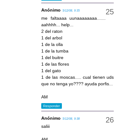
Anónimo
5/12/08, 9:35
me faltaaaa uunaaaaaaaa.......
aahhhh... help...
2 del raton
1 del arbol
1 de la olla
1 de la tumba
1 del buitre
1 de las flores
1 del gato
1 de las moscas..... cual tienen uds
que no tenga yo???? ayuda porfis...
AM
Responder
Anónimo
5/12/08, 9:38
saliii
AM