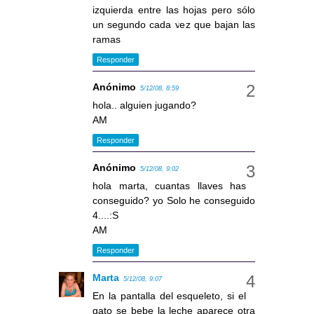
izquierda entre las hojas pero sólo
un segundo cada vez que bajan las
ramas
Responder
Anónimo
5/12/08, 8:59
hola.. alguien jugando?
AM
Responder
Anónimo
5/12/08, 9:02
hola marta, cuantas llaves has
conseguido? yo Solo he conseguido
4....:S
AM
Responder
Marta
5/12/08, 9:07
En la pantalla del esqueleto, si el
gato se bebe la leche aparece otra