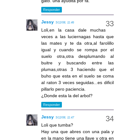
gato. una ayudita por fa.
Responder
Jessy
5/12/08, 11:46
Loli,en la casa dale muchas
veces a las luciernagas hasta que
las mates y te da otra,al farolillo
igual y cuando se rompa por el
suelo otra,otra desplumando al
buitre y buscando entre las
plumas,otras 3 haciendo que el
buho que esta en el suelo se coma
al raton 3 veces seguidas...es dificil
pillarlo pero paciencia.
¿Donde esta la del arbol?
Responder
Jessy
5/12/08, 11:47
Loli que tumba?
Hay una que abres con una pala y
en la mano tiene una llave y otra en