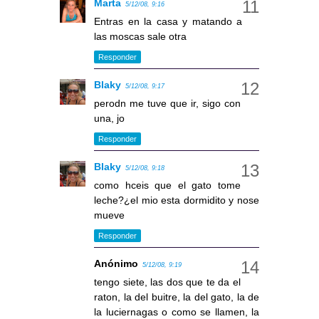
Marta
5/12/08, 9:16
Entras en la casa y matando a
las moscas sale otra
Responder
Blaky
5/12/08, 9:17
perodn me tuve que ir, sigo con
una, jo
Responder
Blaky
5/12/08, 9:18
como hceis que el gato tome
leche?¿el mio esta dormidito y nose
mueve
Responder
Anónimo
5/12/08, 9:19
tengo siete, las dos que te da el
raton, la del buitre, la del gato, la de
la luciernagas o como se llamen, la