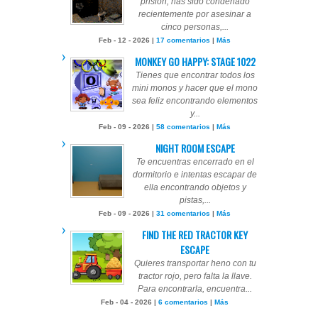
prisión, has sido condenado
recientemente por asesinar a
cinco personas,...
Feb - 12 - 2026 |
17 comentarios
|
Más
MONKEY GO HAPPY: STAGE 1022
Tienes que encontrar todos los
mini monos y hacer que el mono
sea feliz encontrando elementos
y...
Feb - 09 - 2026 |
58 comentarios
|
Más
NIGHT ROOM ESCAPE
Te encuentras encerrado en el
dormitorio e intentas escapar de
ella encontrando objetos y
pistas,...
Feb - 09 - 2026 |
31 comentarios
|
Más
FIND THE RED TRACTOR KEY
ESCAPE
Quieres transportar heno con tu
tractor rojo, pero falta la llave.
Para encontrarla, encuentra...
Feb - 04 - 2026 |
6 comentarios
|
Más