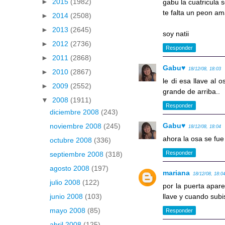
►
2015
(1982)
gabu la cuatricula s
te falta un peon am
►
2014
(2508)
►
2013
(2645)
soy natii
►
2012
(2736)
Responder
►
2011
(2868)
Gabu♥
18/12/08, 18:03
►
2010
(2867)
le di esa llave al 
►
2009
(2552)
grande de arriba..
▼
2008
(1911)
Responder
diciembre 2008
(243)
Gabu♥
noviembre 2008
(245)
18/12/08, 18:04
ahora la osa se fue
octubre 2008
(336)
Responder
septiembre 2008
(318)
agosto 2008
(197)
mariana
18/12/08, 18:0
julio 2008
(122)
por la puerta apar
llave y cuando subi
junio 2008
(103)
mayo 2008
(85)
Responder
abril 2008
(125)