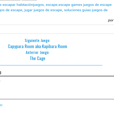
e escapar habitación
juegos,
escape,
escape games
juegos de escape
gos de escape
,
jugar juegos de escape
,
soluciones guias juegos de
po
Siguiente Juego:
Capypara Room aka Kapibara Room
Anterior Juego:
The Cage
o
3
:50