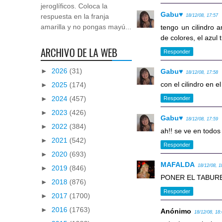
jeroglíficos. Coloca la
Gabu♥
respuesta en la franja
18/12/08, 17:57
amarilla y no pongas mayú...
tengo un cilindro a
de colores, el azul t
ARCHIVO DE LA WEB
Responder
►
2026
(31)
Gabu♥
18/12/08, 17:58
con el cilindro en e
►
2025
(174)
►
2024
(457)
Responder
►
2023
(426)
Gabu♥
18/12/08, 17:59
►
2022
(384)
ah!! se ve en todos
►
2021
(542)
Responder
►
2020
(693)
MAFALDA
18/12/08, 1
►
2019
(846)
PONER EL TABUR
►
2018
(876)
Responder
►
2017
(1700)
►
2016
(1763)
Anónimo
18/12/08, 18