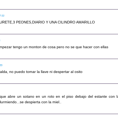
7:53
RETE,3 PEONES,DIARIO Y UNA CILINDRO AMARILLO
5
empezar tengo un monton de cosa pero no se que hacer con ellas
:55
alda, no puedo tomar la llave ni despertar al osito
 que abre un sotano en un roto en el piso debajo del estante con l
durmiendo...se despierta con la miel..