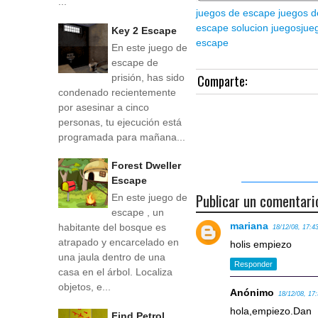
...
juegos de escape
juegos d
escape solucion
juegos
jue
Key 2 Escape
escape
En este juego de
escape de
Comparte:
prisión, has sido
condenado recientemente
por asesinar a cinco
personas, tu ejecución está
programada para mañana...
Forest Dweller
Escape
Publicar un comentari
En este juego de
escape , un
mariana
habitante del bosque es
18/12/08, 17:4
atrapado y encarcelado en
holis empiezo
una jaula dentro de una
Responder
casa en el árbol. Localiza
objetos, e...
Anónimo
18/12/08, 17
hola,empiezo.Dan
Find Petrol