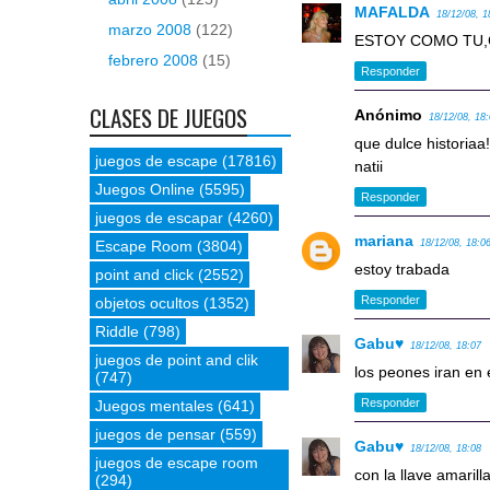
MAFALDA
18/12/08, 1
marzo 2008
(122)
ESTOY COMO TU
febrero 2008
(15)
Responder
CLASES DE JUEGOS
Anónimo
18/12/08, 18
que dulce historiaa!
juegos de escape
(17816)
natii
Juegos Online
(5595)
Responder
juegos de escapar
(4260)
mariana
Escape Room
(3804)
18/12/08, 18:0
estoy trabada
point and click
(2552)
Responder
objetos ocultos
(1352)
Riddle
(798)
Gabu♥
18/12/08, 18:07
juegos de point and clik
los peones iran en 
(747)
Responder
Juegos mentales
(641)
juegos de pensar
(559)
Gabu♥
18/12/08, 18:08
juegos de escape room
con la llave amarill
(294)