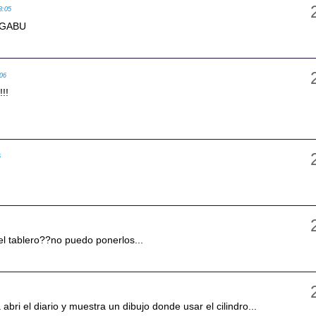
8:05
,GABU
:06
!!!
6
el tablero??no puedo ponerlos...
a abri el diario y muestra un dibujo donde usar el cilindro...