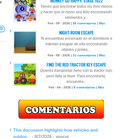
MONKEY GO HAPPY: STAGE 1022
te
Tienes que encontrar todos los mini monos
y hacer que el mono sea feliz encontrando
elementos y...
Feb - 09 - 2026 |
58 comentarios
|
Más
50
NIGHT ROOM ESCAPE
Te encuentras encerrado en el dormitorio e
intentas escapar de ella encontrando
objetos y pistas,...
Feb - 09 - 2026 |
31 comentarios
|
Más
FIND THE RED TRACTOR KEY ESCAPE
Quieres transportar heno con tu tractor rojo,
pero falta la llave. Para encontrarla,
encuentra...
Feb - 04 - 2026 |
6 comentarios
|
Más
This discussion highlights how vehicles and
outdoo...
- 8/2/2026
- youcut