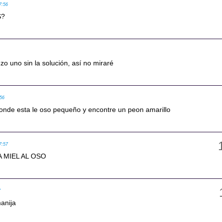
7:56
S?
nzo uno sin la solución, así no miraré
:56
 donde esta le oso pequeño y encontre un peon amarillo
7:57
 MIEL AL OSO
7
anija