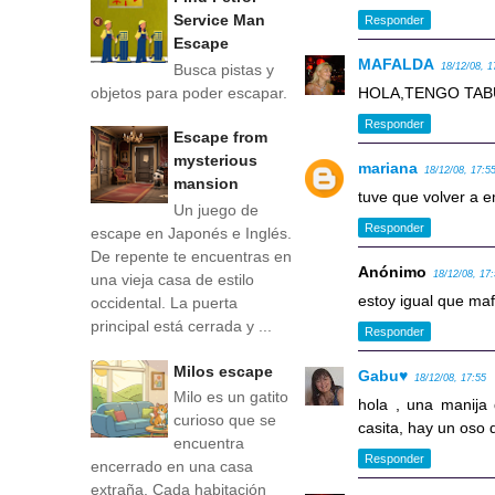
Service Man
Responder
Escape
MAFALDA
Busca pistas y
18/12/08, 1
objetos para poder escapar.
HOLA,TENGO TABU
Responder
Escape from
mysterious
mariana
18/12/08, 17:5
mansion
tuve que volver a 
Un juego de
Responder
escape en Japonés e Inglés.
De repente te encuentras en
Anónimo
18/12/08, 17
una vieja casa de estilo
estoy igual que maf
occidental. La puerta
principal está cerrada y ...
Responder
Milos escape
Gabu♥
18/12/08, 17:55
Milo es un gatito
hola , una manija
curioso que se
casita, hay un oso 
encuentra
Responder
encerrado en una casa
extraña. Cada habitación