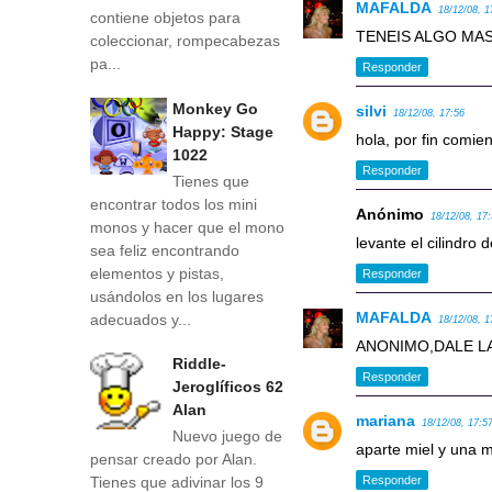
MAFALDA
18/12/08, 1
contiene objetos para
TENEIS ALGO MA
coleccionar, rompecabezas
pa...
Responder
Monkey Go
silvi
18/12/08, 17:56
Happy: Stage
hola, por fin comie
1022
Responder
Tienes que
encontrar todos los mini
Anónimo
18/12/08, 17
monos y hacer que el mono
levante el cilindro
sea feliz encontrando
elementos y pistas,
Responder
usándolos en los lugares
MAFALDA
adecuados y...
18/12/08, 1
ANONIMO,DALE LA
Riddle-
Responder
Jeroglíficos 62
Alan
mariana
18/12/08, 17:5
Nuevo juego de
aparte miel y una m
pensar creado por Alan.
Tienes que adivinar los 9
Responder