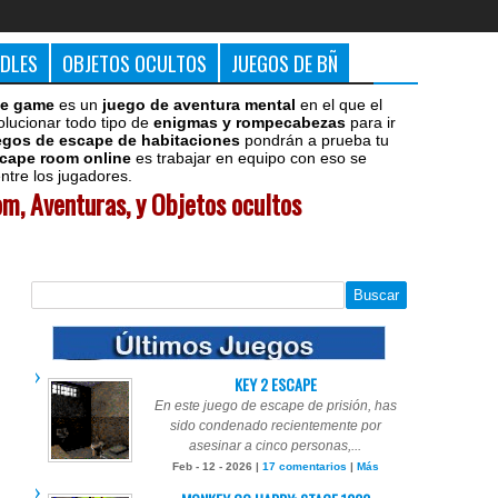
DDLES
OBJETOS OCULTOS
JUEGOS DE BÑ
e game
es un
juego de aventura mental
en el que el
olucionar todo tipo de
enigmas y rompecabezas
para ir
egos de escape de habitaciones
pondrán a prueba tu
cape room online
es trabajar en equipo con eso se
tre los jugadores.
m, Aventuras, y Objetos ocultos
KEY 2 ESCAPE
En este juego de escape de prisión, has
sido condenado recientemente por
asesinar a cinco personas,...
Feb - 12 - 2026 |
17 comentarios
|
Más