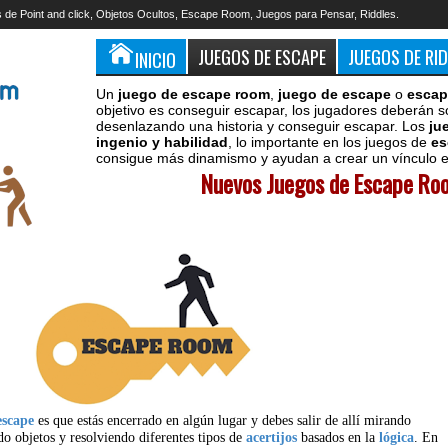
 de Point and click, Objetos Ocultos, Escape Room, Juegos para Pensar, Riddles.
JUEGOS DE ESCAPE
JUEGOS DE RI
INICIO
Un
juego de escape room
,
juego de escape
o
escap
objetivo es conseguir escapar, los jugadores deberán s
desenlazando una historia y conseguir escapar. Los
ju
ingenio y habilidad
, lo importante en los juegos de
es
consigue más dinamismo y ayudan a crear un vínculo en
Nuevos Juegos de Escape Roo
escape
es que estás encerrado en algún lugar y debes salir de allí mirando
do objetos y resolviendo diferentes tipos de
acertijos
basados en la
lógica
. En