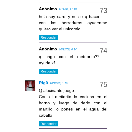
Anónimo
9/12/08, 21:18
hola soy carol y no se q hacer
con las herraduras ayudenme
quiero ver el unicornio!
Responder
Anónimo
10/12/08, 0:24
q hago con el meteorito??
ayuda xf
Responder
Rig0
10/12/08, 1:16
Q alucinante juego..
Con el metiorito lo cocinas en el
horno y luego de darle con el
martillo lo pones en el agua del
caballo
Responder