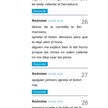
ke kede caliente la herradurra
Responder
Anónimo
9/12/08, 18:09
detras de la carretilla la 3er
manzana.
apretar el boton denuevo para que
te deje abrir el hono.
alguien me explica bien lo del horno
proque las minas no salen caliente
no me deja usar las pinza-
Responder
Anónimo
9/12/08, 18:09
apagalo primero apreta el boton
rojo
Responder
Anónimo
9/12/08, 18:09
mariana puede q te falta el de la