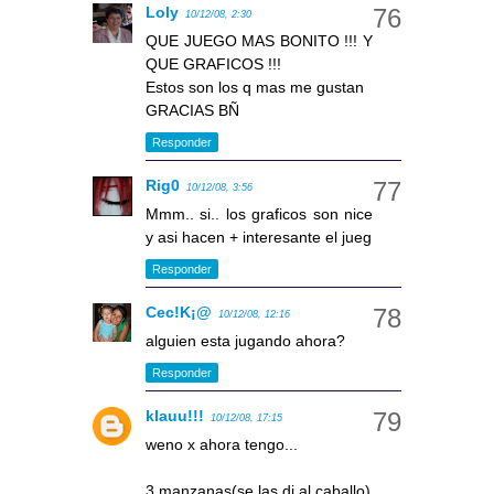
Loly
10/12/08, 2:30
QUE JUEGO MAS BONITO !!! Y
QUE GRAFICOS !!!
Estos son los q mas me gustan
GRACIAS BÑ
Responder
Rig0
10/12/08, 3:56
Mmm.. si.. los graficos son nice
y asi hacen + interesante el jueg
Responder
Cec!K¡@
10/12/08, 12:16
alguien esta jugando ahora?
Responder
klauu!!!
10/12/08, 17:15
weno x ahora tengo...
3 manzanas(se las di al caballo)