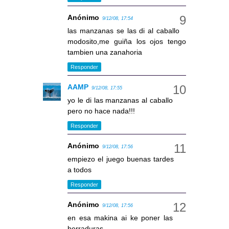
Anónimo
9/12/08, 17:54
las manzanas se las di al caballo
modosito,me guiña los ojos tengo
tambien una zanahoria
Responder
AAMP
9/12/08, 17:55
yo le di las manzanas al caballo
pero no hace nada!!!
Responder
Anónimo
9/12/08, 17:56
empiezo el juego buenas tardes
a todos
Responder
Anónimo
9/12/08, 17:56
en esa makina ai ke poner las
herraduras