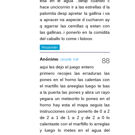
esa en le agua ..desp cuando c
hace uncicornio ir a las estrellas d la
palomita desp apretar la gallina i va
a apracer na aspecie d cucharon ay
q agarrar las cemillas q estan con
las gallinas..i ponerlo en la comidita
del caballo lo come i listooo
Responder
Anónimo
13/12/08, 5:59
aqui les dejo el juego entero
primero recojes las erraduras las
pones en el horno las calentas con
el martillo las areeglas luego te bas
a la puerta las pones y abra un rayo
yegara un meteorito lo pones en el
horno hay esta el mapa seguis las
instrucciones como ponerlo de 0 a 2
de 2 a 1 de 1 a 2 y de 2 a 0 lo
calentaste con el marftillo lo arreglas
y luego lo metes en el agua del