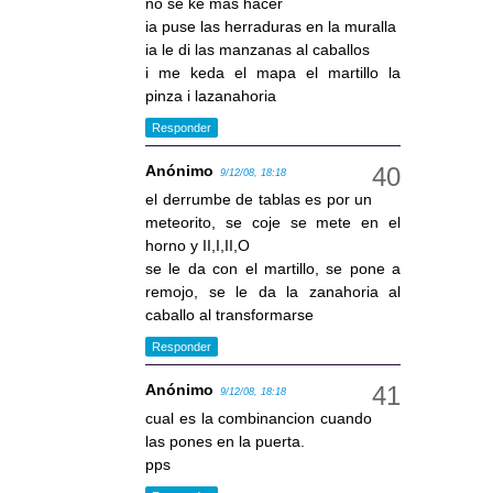
no se ke mas hacer
ia puse las herraduras en la muralla
ia le di las manzanas al caballos
i me keda el mapa el martillo la
pinza i lazanahoria
Responder
Anónimo
9/12/08, 18:18
el derrumbe de tablas es por un
meteorito, se coje se mete en el
horno y II,I,II,O
se le da con el martillo, se pone a
remojo, se le da la zanahoria al
caballo al transformarse
Responder
Anónimo
9/12/08, 18:18
cual es la combinancion cuando
las pones en la puerta.
pps