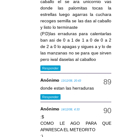
caballo el se ara unicornio vas
donde las palomitas tocas la
estrellas luego agarras la cuchara
recoges semilla se las das al caballo
y listo lo terminaste
(P.D)las erraduras para calentarlas
ban asi de 0 a 1 de 1 a 0 de 0 a 2
de 2 a 0 lo apagas y sigues a y lo de
las manzanas no se para que sirven
pero iwal daselas al caballoo
Responder
Anónimo
13/12/08, 20:43
donde estan las herraduras
Responder
Anónimo
14/12/08, 4:33
:$
COMO LE AGO PARA QUE
APARESCA EL METEORITO
;)