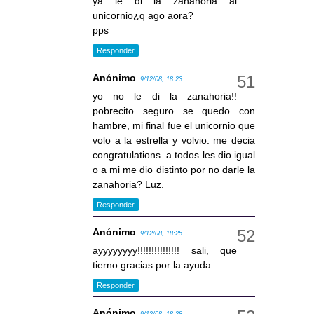
ya le di la zanahoria al
unicornio¿q ago aora?
pps
Responder
Anónimo
9/12/08, 18:23
yo no le di la zanahoria!!
pobrecito seguro se quedo con
hambre, mi final fue el unicornio que
volo a la estrella y volvio. me decia
congratulations. a todos les dio igual
o a mi me dio distinto por no darle la
zanahoria? Luz.
Responder
Anónimo
9/12/08, 18:25
ayyyyyyyy!!!!!!!!!!!!!!! sali, que
tierno.gracias por la ayuda
Responder
Anónimo