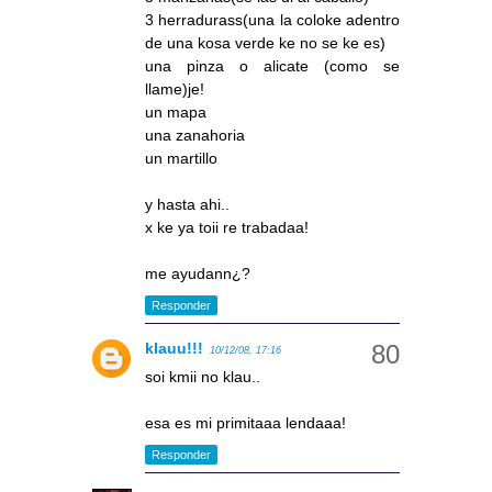
3 herradurass(una la coloke adentro
de una kosa verde ke no se ke es)
una pinza o alicate (como se
llame)je!
un mapa
una zanahoria
un martillo
y hasta ahi..
x ke ya toii re trabadaa!
me ayudann¿?
Responder
klauu!!!
10/12/08, 17:16
soi kmii no klau..
esa es mi primitaaa lendaaa!
Responder