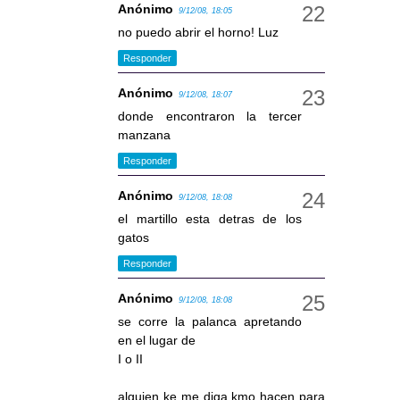
Anónimo
9/12/08, 18:05
no puedo abrir el horno! Luz
Responder
Anónimo
9/12/08, 18:07
donde encontraron la tercer
manzana
Responder
Anónimo
9/12/08, 18:08
el martillo esta detras de los
gatos
Responder
Anónimo
9/12/08, 18:08
se corre la palanca apretando
en el lugar de
I o II
alguien ke me diga kmo hacen para