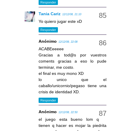
Responder
Tania Cariz
12/12/08, 21:10
Yo quiero jugar este xD
Responder
Anónimo
12/12/08, 22:08
ACABEeeeee
Gracias a tod@s por vuestros
coments gracias a eso lo pude
terminar, me costo.
el final es muy mono XD
lo unico que el
caballo/unicornio/pegaso tiene una
crisis de identidad XD.
Responder
Anónimo
12/12/08, 22:50
el juego esta bueno lom q
tienen q hacer es mojar la piedrita