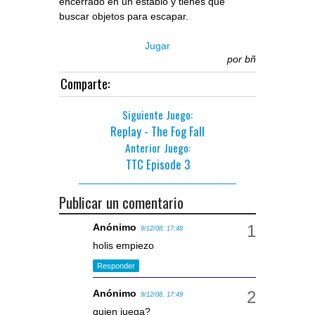
encerrado en un establo y tienes que
buscar objetos para escapar.
Jugar
por
bñ
Comparte:
Siguiente Juego:
Replay - The Fog Fall
Anterior Juego:
TTC Episode 3
Publicar un comentario
Anónimo
9/12/08, 17:48
holis empiezo
Responder
Anónimo
9/12/08, 17:49
quien juega?