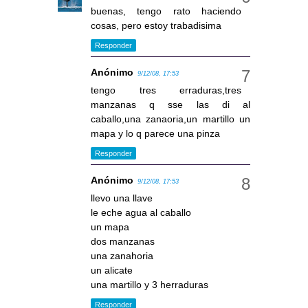
buenas, tengo rato haciendo
cosas, pero estoy trabadisima
Responder
Anónimo
9/12/08, 17:53
tengo tres erraduras,tres
manzanas q sse las di al
caballo,una zanaoria,un martillo un
mapa y lo q parece una pinza
Responder
Anónimo
9/12/08, 17:53
llevo una llave
le eche agua al caballo
un mapa
dos manzanas
una zanahoria
un alicate
una martillo y 3 herraduras
Responder