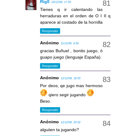
Rig0
10/12/08, 17:55
Tienes q ir calentando las
herraduras en el orden de O I II q
aparece al costado de la hornilla
Responder
Anónimo
11/12/08, 4:56
gracias Buñuel , bonito juego, ó
guapo juego (lenguaje España).
Responder
Anónimo
12/12/08, 18:55
Por deos, qe jugo mas hermoso
qiero segir jugando
Beso.
Responder
Anónimo
12/12/08, 20:52
alguiien ta jugando?