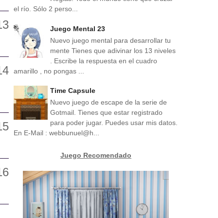
el río. Sólo 2 perso...
Juego Mental 23
Nuevo juego mental para desarrollar tu
mente Tienes que adivinar los 13 niveles
. Escribe la respuesta en el cuadro
amarillo , no pongas ...
Time Capsule
Nuevo juego de escape de la serie de
Gotmail. Tienes que estar registrado
para poder jugar. Puedes usar mis datos.
En E-Mail : webbunuel@h...
Juego Recomendado