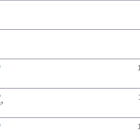
1
3
a?
5