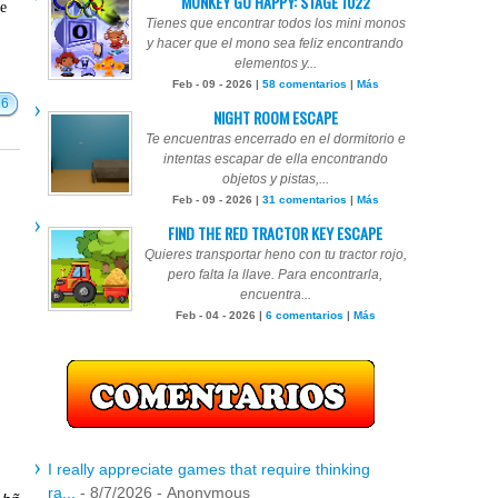
MONKEY GO HAPPY: STAGE 1022
te
Tienes que encontrar todos los mini monos
y hacer que el mono sea feliz encontrando
elementos y...
Feb - 09 - 2026 |
58 comentarios
|
Más
16
NIGHT ROOM ESCAPE
Te encuentras encerrado en el dormitorio e
intentas escapar de ella encontrando
objetos y pistas,...
Feb - 09 - 2026 |
31 comentarios
|
Más
FIND THE RED TRACTOR KEY ESCAPE
Quieres transportar heno con tu tractor rojo,
pero falta la llave. Para encontrarla,
encuentra...
Feb - 04 - 2026 |
6 comentarios
|
Más
I really appreciate games that require thinking
ra...
- 8/7/2026
- Anonymous