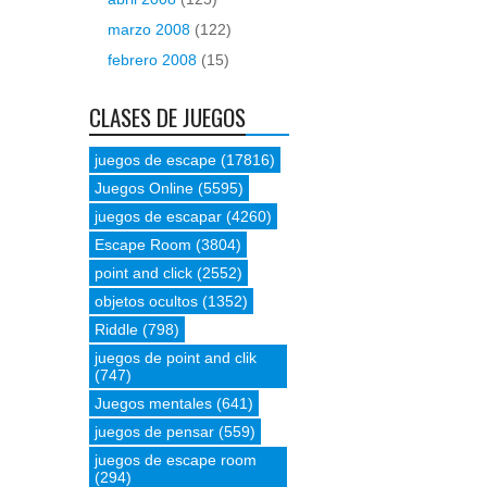
marzo 2008
(122)
febrero 2008
(15)
CLASES DE JUEGOS
juegos de escape
(17816)
Juegos Online
(5595)
juegos de escapar
(4260)
Escape Room
(3804)
point and click
(2552)
objetos ocultos
(1352)
Riddle
(798)
juegos de point and clik
(747)
Juegos mentales
(641)
juegos de pensar
(559)
juegos de escape room
(294)