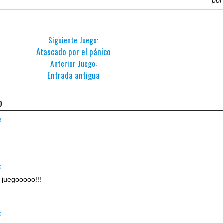
po
Siguiente Juego:
Atascado por el pánico
Anterior Juego:
Entrada antigua
o
5
0
 juegooooo!!!
0