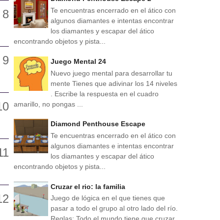
Te encuentras encerrado en el ático con
algunos diamantes e intentas encontrar
los diamantes y escapar del ático
encontrando objetos y pista...
Juego Mental 24
Nuevo juego mental para desarrollar tu
mente Tienes que adivinar los 14 niveles
. Escribe la respuesta en el cuadro
amarillo, no pongas ...
Diamond Penthouse Escape
Te encuentras encerrado en el ático con
algunos diamantes e intentas encontrar
los diamantes y escapar del ático
encontrando objetos y pista...
Cruzar el rio: la familia
Juego de lógica en el que tienes que
pasar a todo el grupo al otro lado del río.
Reglas: Todo el mundo tiene que cruzar