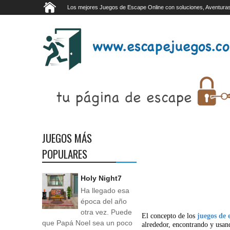
Los mejores Juegos de Escape Online con soluciones, Aventuras
JUEGOS MÁS
POPULARES
Holy Night7
Ha llegado esa
época del año
otra vez. Puede
El concepto de los
juegos de 
que Papá Noel sea un poco
alrededor, encontrando y usan