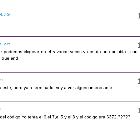
08, 2:09
08, 2:19
or podemos cliquear en el 5 varias veces y nos da una pelotita , con
 true end
13
 este, pero yata terminado, voy a ver alguno interesante
0
del código.Yo tenía el 6,el 7,el 5 y el 3 y el código era 6372.?????