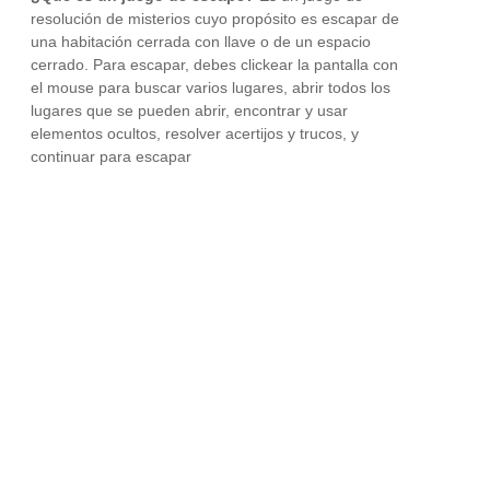
resolución de misterios cuyo propósito es escapar de
una habitación cerrada con llave o de un espacio
cerrado. Para escapar, debes clickear la pantalla con
el mouse para buscar varios lugares, abrir todos los
lugares que se pueden abrir, encontrar y usar
elementos ocultos, resolver acertijos y trucos, y
continuar para escapar