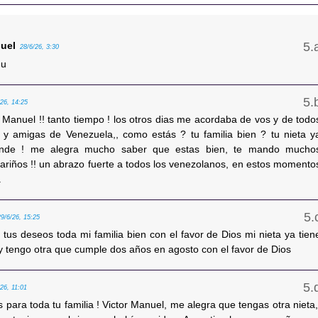
nuel
28/6/26, 3:30
uu
/26, 14:25
 Manuel !! tanto tiempo ! los otros dias me acordaba de vos y de todo
 y amigas de Venezuela,, como estás ? tu familia bien ? tu nieta y
ande ! me alegra mucho saber que estas bien, te mando mucho
cariños !! un abrazo fuerte a todos los venezolanos, en estos momento
.
29/6/26, 15:25
 tus deseos toda mi familia bien con el favor de Dios mi nieta ya tien
 y tengo otra que cumple dos años en agosto con el favor de Dios
/26, 11:01
 para toda tu familia ! Victor Manuel, me alegra que tengas otra nieta,