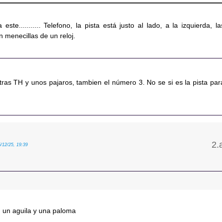
 este........... Telefono, la pista está justo al lado, a la izquierda, la
 menecillas de un reloj.
tras TH y unos pajaros, tambien el número 3. No se si es la pista par
5/12/25, 19:39
n un aguila y una paloma