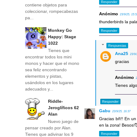
Responder
contiene objetos para
coleccionar, rompecabezas
Anónimo
23/9/25, 15:
pa...
thunderbirds la pal
Monkey Go
Responder
Happy: Stage
1022
Respuestas
Tienes que
Ana25
23/9/
encontrar todos los mini
gracias
monos y hacer que el mono
sea feliz encontrando
elementos y pistas,
Anónimo
usándolos en los lugares
Tienes alg
adecuados y...
Riddle-
Responder
Jeroglíficos 62
Gabu
23/9/25, 16:37
Alan
Gracias bñ!! En un
Nuevo juego de
en la zona! Besos!
pensar creado por Alan.
Responder
Tienes que adivinar los 9