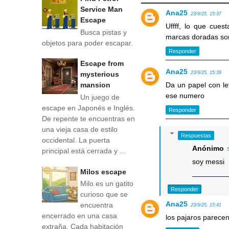
Service Man
Ana25
23/9/25, 15:37
Escape
Uffff, lo que cuesta
Busca pistas y
marcas doradas son
objetos para poder escapar.
Responder
Escape from
Ana25
23/9/25, 15:39
mysterious
Da un papel con le
mansion
ese numero
Un juego de
escape en Japonés e Inglés.
Responder
De repente te encuentras en
una vieja casa de estilo
Respuestas
occidental. La puerta
Anónimo
principal está cerrada y ...
soy messi
Milos escape
Milo es un gatito
Responder
curioso que se
Ana25
encuentra
23/9/25, 15:41
encerrado en una casa
los pajaros parece
extraña. Cada habitación