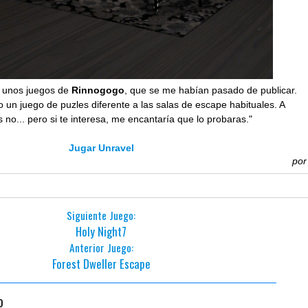
 unos juegos de
Rinnogogo
, que se me habían pasado de publicar.
 un juego de puzles diferente a las salas de escape habituales. A
s no... pero si te interesa, me encantaría que lo probaras."
Jugar Unravel
po
Siguiente Juego:
Holy Night7
Anterior Juego:
Forest Dweller Escape
o