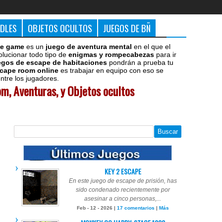
DDLES
OBJETOS OCULTOS
JUEGOS DE BÑ
e game
es un
juego de aventura mental
en el que el
olucionar todo tipo de
enigmas y rompecabezas
para ir
egos de escape de habitaciones
pondrán a prueba tu
cape room online
es trabajar en equipo con eso se
tre los jugadores.
m, Aventuras, y Objetos ocultos
KEY 2 ESCAPE
En este juego de escape de prisión, has
sido condenado recientemente por
asesinar a cinco personas,...
Feb - 12 - 2026 |
17 comentarios
|
Más