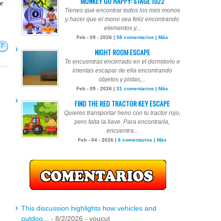
MONKEY GO HAPPY: STAGE 1022
te
Tienes que encontrar todos los mini monos
y hacer que el mono sea feliz encontrando
elementos y...
Feb - 09 - 2026 |
58 comentarios
|
Más
47
NIGHT ROOM ESCAPE
Te encuentras encerrado en el dormitorio e
intentas escapar de ella encontrando
objetos y pistas,...
Feb - 09 - 2026 |
31 comentarios
|
Más
FIND THE RED TRACTOR KEY ESCAPE
Quieres transportar heno con tu tractor rojo,
pero falta la llave. Para encontrarla,
encuentra...
Feb - 04 - 2026 |
6 comentarios
|
Más
This discussion highlights how vehicles and
outdoo...
- 8/2/2026
- youcut