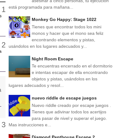
asesinar a cinco personas, tu ejecución
está programada para mañana...
s
Monkey Go Happy: Stage 1022
Tienes que encontrar todos los mini
monos y hacer que el mono sea feliz
encontrando elementos y pistas,
usándolos en los lugares adecuados y...
a
Night Room Escape
Te encuentras encerrado en el dormitorio
e intentas escapar de ella encontrando
objetos y pistas, usándolos en los
lugares adecuados y resol...
nuevo riddle de escape juegos
Nuevo riddle creado por escape juegos .
Tienes que adivinar todos los acertijos
para pasar de nivel y superar el juego.
Mas instrucciones e...
Diamond Penthouse Escape 2