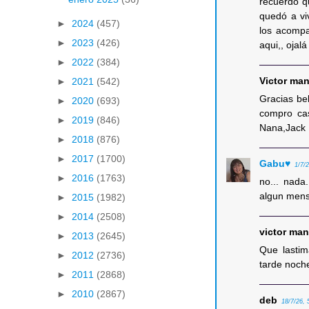
recuerdo q
quedó a vi
►
2024
(457)
los acompa
►
2023
(426)
aqui,, ojal
►
2022
(384)
Victor ma
►
2021
(542)
Gracias bel
►
2020
(693)
compro ca
►
2019
(846)
Nana,Jack
►
2018
(876)
►
2017
(1700)
Gabu♥
1/7/
►
2016
(1763)
no... nada
algun mensa
►
2015
(1982)
►
2014
(2508)
victor ma
►
2013
(2645)
Que lasti
►
2012
(2736)
tarde noche
►
2011
(2868)
►
2010
(2867)
deb
18/7/26, 