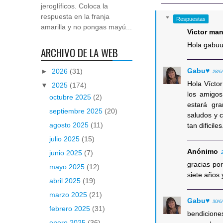
jeroglíficos. Coloca la
respuesta en la franja
Respuestas
amarilla y no pongas mayú...
Victor ma
Hola gabu
ARCHIVO DE LA WEB
Gabu♥
►
2026
(31)
28/6
Hola Víctor
▼
2025
(174)
los amigos
octubre 2025
(2)
estará gr
septiembre 2025
(20)
saludos y 
agosto 2025
(11)
tan dificiles
julio 2025
(15)
Anónimo
junio 2025
(7)
gracias por
mayo 2025
(12)
siete años
abril 2025
(19)
marzo 2025
(21)
Gabu♥
30/6
febrero 2025
(31)
bendiciones
enero 2025
(36)