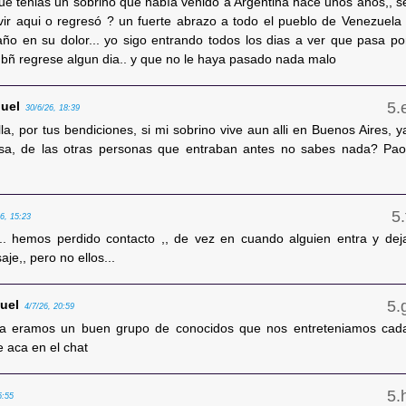
ue tenias un sobrino que había venido a Argentina hace unos años,, s
vir aqui o regresó ? un fuerte abrazo a todo el pueblo de Venezuela 
ño en su dolor... yo sigo entrando todos los dias a ver que pasa po
á bñ regrese algun dia.. y que no le haya pasado nada malo
nuel
30/6/26, 18:39
la, por tus bendiciones, si mi sobrino vive aun alli en Buenos Aires, y
sa, de las otras personas que entraban antes no sabes nada? Pao
26, 15:23
... hemos perdido contacto ,, de vez en cuando alguien entra y dej
je,, pero no ellos...
nuel
4/7/26, 20:59
ma eramos un buen grupo de conocidos que nos entreteniamos cad
 aca en el chat
5:55