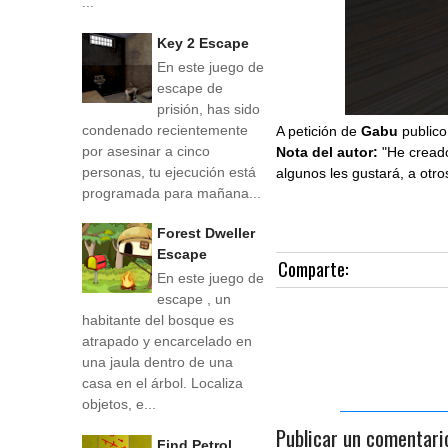
...
Key 2 Escape
En este juego de
escape de
prisión, has sido
condenado recientemente
A petición de
Gabu
publico
por asesinar a cinco
Nota del autor:
"He creado
personas, tu ejecución está
algunos les gustará, a otro
programada para mañana...
Forest Dweller
Escape
Comparte:
En este juego de
escape , un
habitante del bosque es
atrapado y encarcelado en
una jaula dentro de una
casa en el árbol. Localiza
objetos, e...
Publicar un comentari
Find Petrol