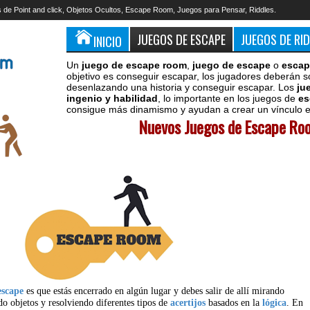
 de Point and click, Objetos Ocultos, Escape Room, Juegos para Pensar, Riddles.
JUEGOS DE ESCAPE
JUEGOS DE RI
INICIO
Un
juego de escape room
,
juego de escape
o
escap
objetivo es conseguir escapar, los jugadores deberán s
desenlazando una historia y conseguir escapar. Los
ju
ingenio y habilidad
, lo importante en los juegos de
es
consigue más dinamismo y ayudan a crear un vínculo en
Nuevos Juegos de Escape Roo
escape
es que estás encerrado en algún lugar y debes salir de allí mirando
do objetos y resolviendo diferentes tipos de
acertijos
basados en la
lógica
. En