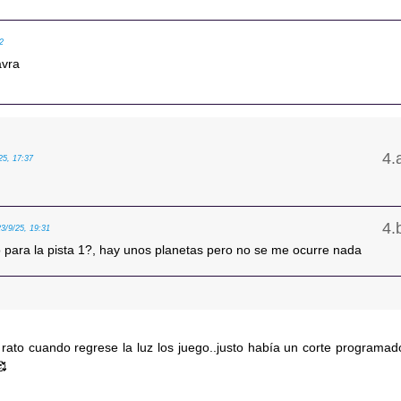
52
avra
25, 17:37
23/9/25, 19:31
o para la pista 1?, hay unos planetas pero no se me ocurre nada
 rato cuando regrese la luz los juego..justo había un corte programad
🥰