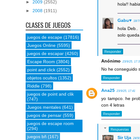
►
2009
(2552)
hola!! habi
►
2008
(1911)
Gabu♥
18/7
CLASES DE JUEGOS
hola Deb..
solo queda 
juegos de escape
(17816)
Juegos Online
(5595)
Responder
juegos de escapar
(4260)
Anónimo
Escape Room
(3804)
23/9/25, 17:
No he conseguido s
point and click
(2552)
objetos ocultos
(1352)
Responder
Riddle
(798)
Ana25
23/9/25, 17:41
juegos de point and clik
yo tampco. he pro
(747)
con 4 letras
Juegos mentales
(641)
Responder
juegos de pensar
(559)
juegos de escape room
(294)
Respuestas
juegos bñ
(167)
Sir Uja
24/9/