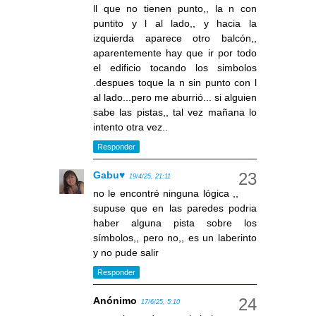
ll que no tienen punto,, la n con
puntito y l al lado,, y hacia la
izquierda aparece otro balcón,,
aparentemente hay que ir por todo
el edificio tocando los simbolos
.despues toque la n sin punto con l
al lado...pero me aburrió... si alguien
sabe las pistas,, tal vez mañana lo
intento otra vez..
Responder
Gabu♥
19/4/25, 21:11
no le encontré ninguna lógica ,,
supuse que en las paredes podria
haber alguna pista sobre los
símbolos,, pero no,, es un laberinto
y no pude salir
Responder
Anónimo
17/6/25, 5:10