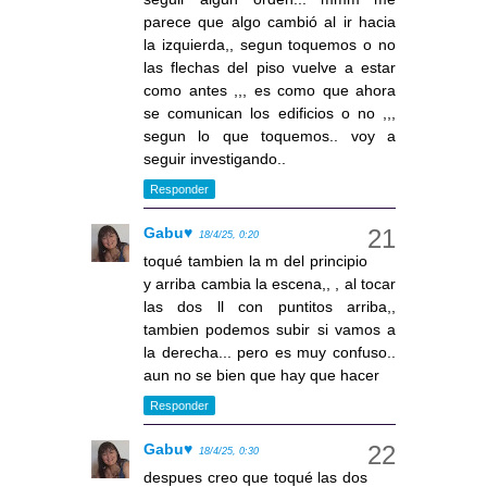
parece que algo cambió al ir hacia
la izquierda,, segun toquemos o no
las flechas del piso vuelve a estar
como antes ,,, es como que ahora
se comunican los edificios o no ,,,
segun lo que toquemos.. voy a
seguir investigando..
Responder
Gabu♥
18/4/25, 0:20
toqué tambien la m del principio
y arriba cambia la escena,, , al tocar
las dos ll con puntitos arriba,,
tambien podemos subir si vamos a
la derecha... pero es muy confuso..
aun no se bien que hay que hacer
Responder
Gabu♥
18/4/25, 0:30
despues creo que toqué las dos