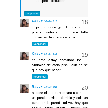
de tipeo,, disculpen
Responder
Gabu♥
18/4/25, 0:05
el juego queda guardado y se
puede continuar,, no hace falta
comenzar de nuevo cada vez
Responder
Gabu♥
18/4/25, 0:08
en este estoy anotando los
simbolos de cada piso,, aun no se
que hay que hacer..
Responder
Gabu♥
18/4/25, 0:18
al tocar el que parece una n con
un puntito arriba,, tiembla y sale un
cartel en la pared,, tal vez hay que
seguir algun orden... mmm me