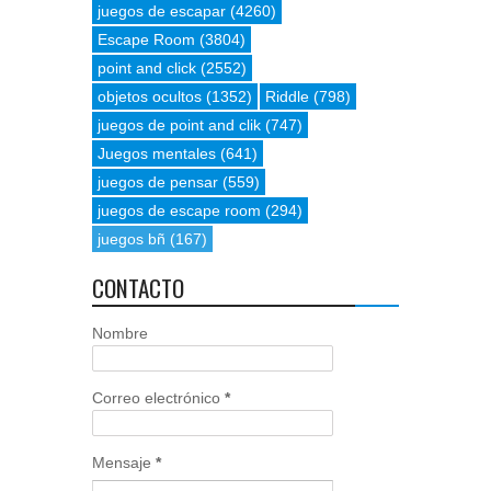
juegos de escapar
(4260)
Escape Room
(3804)
point and click
(2552)
objetos ocultos
(1352)
Riddle
(798)
juegos de point and clik
(747)
Juegos mentales
(641)
juegos de pensar
(559)
juegos de escape room
(294)
juegos bñ
(167)
CONTACTO
Nombre
Correo electrónico
*
Mensaje
*