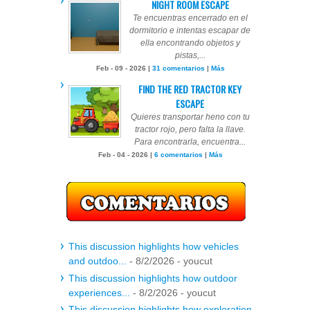
NIGHT ROOM ESCAPE
Te encuentras encerrado en el
dormitorio e intentas escapar de
ella encontrando objetos y
pistas,...
Feb - 09 - 2026 |
31 comentarios
|
Más
FIND THE RED TRACTOR KEY
ESCAPE
Quieres transportar heno con tu
tractor rojo, pero falta la llave.
Para encontrarla, encuentra...
Feb - 04 - 2026 |
6 comentarios
|
Más
This discussion highlights how vehicles
and outdoo...
- 8/2/2026
- youcut
This discussion highlights how outdoor
experiences...
- 8/2/2026
- youcut
This discussion highlights how exploration