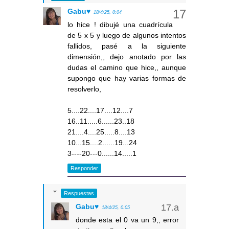
Gabu♥
18/4/25, 0:04
lo hice ! dibujé una cuadrícula
de 5 x 5 y luego de algunos intentos
fallidos, pasé a la siguiente
dimensión,, dejo anotado por las
dudas el camino que hice,, aunque
supongo que hay varias formas de
resolverlo,
5....22....17....12....7
16..11.....6......23..18
21....4....25.....8....13
10...15....2......19...24
3----20---0......14.....1
Responder
Respuestas
Gabu♥
18/4/25, 0:05
donde esta el 0 va un 9,, error