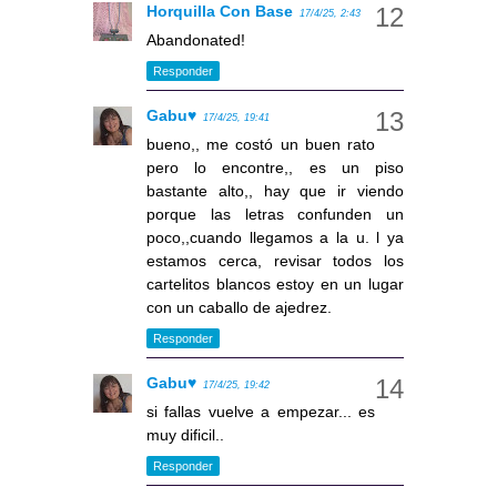
Horquilla Con Base
17/4/25, 2:43
Abandonated!
Responder
Gabu♥
17/4/25, 19:41
bueno,, me costó un buen rato
pero lo encontre,, es un piso
bastante alto,, hay que ir viendo
porque las letras confunden un
poco,,cuando llegamos a la u. l ya
estamos cerca, revisar todos los
cartelitos blancos estoy en un lugar
con un caballo de ajedrez.
Responder
Gabu♥
17/4/25, 19:42
si fallas vuelve a empezar... es
muy dificil..
Responder