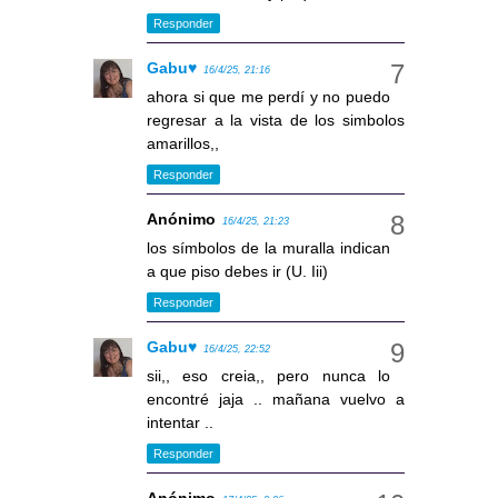
Responder
Gabu♥
16/4/25, 21:16
ahora si que me perdí y no puedo
regresar a la vista de los simbolos
amarillos,,
Responder
Anónimo
16/4/25, 21:23
los símbolos de la muralla indican
a que piso debes ir (U. Iii)
Responder
Gabu♥
16/4/25, 22:52
sii,, eso creia,, pero nunca lo
encontré jaja .. mañana vuelvo a
intentar ..
Responder
Anónimo