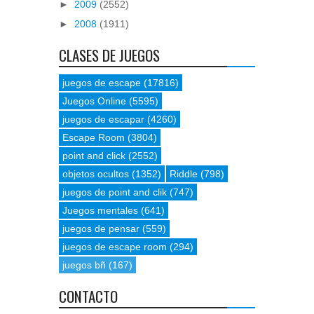
►
2009
(2552)
►
2008
(1911)
CLASES DE JUEGOS
juegos de escape
(17816)
Juegos Online
(5595)
juegos de escapar
(4260)
Escape Room
(3804)
point and click
(2552)
objetos ocultos
(1352)
Riddle
(798)
juegos de point and clik
(747)
Juegos mentales
(641)
juegos de pensar
(559)
juegos de escape room
(294)
juegos bñ
(167)
CONTACTO