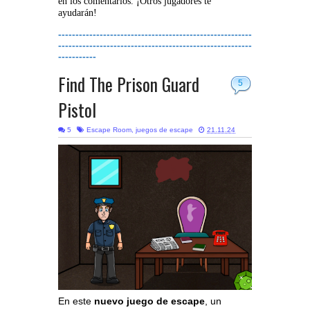
en los comentarios. ¡Otros jugadores te
ayudarán!
--------------------------------------------------------
--------------------------------------------------------
-----------
Find The Prison Guard
5
Pistol
5
Escape Room
,
juegos de escape
21.11.24
En este
nuevo juego de escape
, un