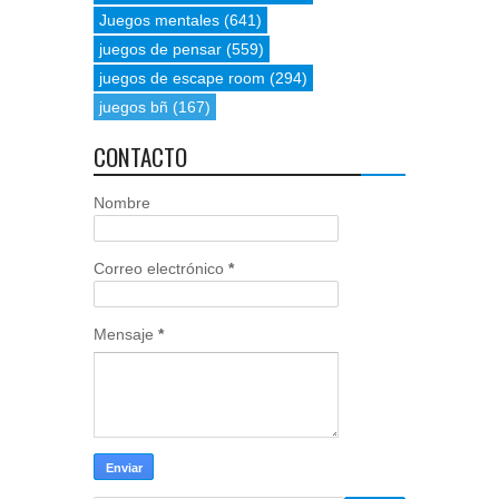
Juegos mentales
(641)
juegos de pensar
(559)
juegos de escape room
(294)
juegos bñ
(167)
CONTACTO
Nombre
Correo electrónico
*
Mensaje
*