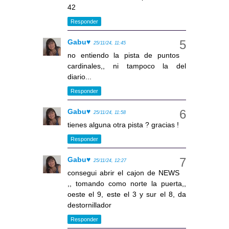
42
Responder
Gabu♥
25/11/24, 11:45
no entiendo la pista de puntos
cardinales,, ni tampoco la del
diario...
Responder
Gabu♥
25/11/24, 11:58
tienes alguna otra pista ? gracias !
Responder
Gabu♥
25/11/24, 12:27
consegui abrir el cajon de NEWS
,, tomando como norte la puerta,,
oeste el 9, este el 3 y sur el 8, da
destornillador
Responder