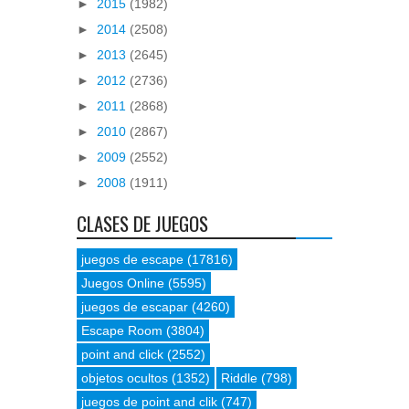
►
2015
(1982)
►
2014
(2508)
►
2013
(2645)
►
2012
(2736)
►
2011
(2868)
►
2010
(2867)
►
2009
(2552)
►
2008
(1911)
CLASES DE JUEGOS
juegos de escape
(17816)
Juegos Online
(5595)
juegos de escapar
(4260)
Escape Room
(3804)
point and click
(2552)
objetos ocultos
(1352)
Riddle
(798)
juegos de point and clik
(747)