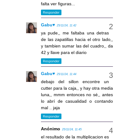
falta ver figuras...
Responder
Gabu♥
25/11/24, 11:42
ya pude,, me faltaba una detras
de las zapatillas hacia el otro lado,,
y tambien sumar las del cuadro,, da
42 y llave para el diario
Responder
Gabu♥
25/11/24, 11:44
debajo del sillon encontre un
cutter para la caja,, y hay otra media
luna,, mmm entonces no sé,, antes
lo abrí de casualidad o contando
mal .. jaja
Responder
Anónimo
25/11/24, 11:45
el resultado de la multiplicacion es