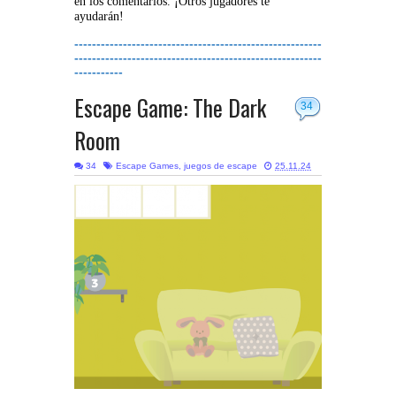
en los comentarios. ¡Otros jugadores te
ayudarán!
--------------------------------------------------------
--------------------------------------------------------
-----------
Escape Game: The Dark
34
Room
34
Escape Games
,
juegos de escape
25.11.24